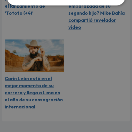
el lanzamiento de
embarazada de su
‘Tototo (+4)’
segundo hijo? Mike Bahía
compartió revelador
video
Carín León está en el
mejor momento de su
carrera y llega a Lima en
el año de su consagración
internacional