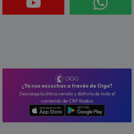
¿Ya nos escuchas a través de Oigo?
Descarga la última versión y disfruta de todo el
contenido de CRP Radios