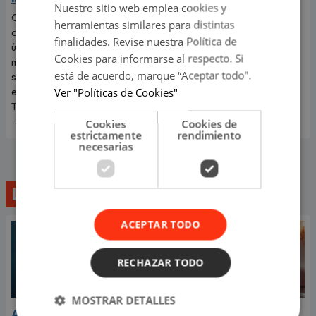
Nuestro sitio web emplea cookies y
Carín León llega a Lima para
La cantante sorprendió al
herramientas similares para distintas
ofrecer este 6 de agosto un
revelar que el viaje más
finalidades. Revise nuestra Política de
único concierto en Costa 21, en
romántico de su vida terminó
Cookies para informarse al respecto. Si
medio del mejor momento de
convirtiéndose en una
está de acuerdo, marque “Aceptar todo".
su carrera y con las últimas
dolorosa despedida.
Ver "Políticas de Cookies"
entradas disponibles en
Teleticket.
Cookies
Cookies de
estrictamente
rendimiento
necesarias
Lo último
ACEPTAR TODO
RECHAZAR TODO
MOSTRAR DETALLES
Aria Vega conquista con
¿Greeicy está