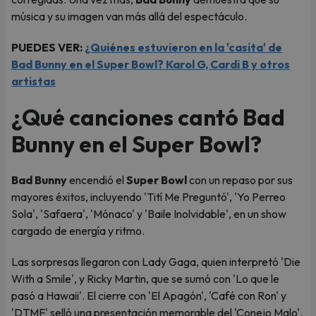
música y su imagen van más allá del espectáculo.
PUEDES VER:
¿Quiénes estuvieron en la 'casita' de
Bad Bunny en el Super Bowl? Karol G, Cardi B y otros
artistas
¿Qué canciones cantó Bad
Bunny en el Super Bowl?
Bad Bunny
encendió el
Super Bowl
con un repaso por sus
mayores éxitos, incluyendo 'Tití Me Preguntó', 'Yo Perreo
Sola', 'Safaera', 'Mónaco' y 'Baile Inolvidable', en un show
cargado de energía y ritmo.
Las sorpresas llegaron con Lady Gaga, quien interpretó 'Die
With a Smile', y Ricky Martin, que se sumó con 'Lo que le
pasó a Hawaii'. El cierre con 'El Apagón', 'Café con Ron' y
'DTMF' selló una presentación memorable del 'Conejo Malo'.