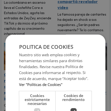
compartió revelador
La colombiana en ascenso
video
lleva el Costeñita Core a
Estados Unidos, agota las
La famosa pareja de cantantes
entradas de ZeyZey, enciende
ha dejado en shock a sus
TikTok y da inicio al próximo
seguidores. ¿Serán padres
capítulo de su crecimiento
nuevamente? Te lo contamos.
internacional
POLITICA DE COOKIES
Nuestro sitio web emplea cookies y
herramientas similares para distintas
finalidades. Revise nuestra Política de
Cookies para informarse al respecto. Si
Carín León está en el
La Joaqui expone la
está de acuerdo, marque “Aceptar todo".
mejor momento de su
dolorosa verdad de su
Ver "Políticas de Cookies"
carrera y llega a Lima en
ruptura con Luck Ra:
el año de su consagración
"Pensé que me iba a pedir
Cookies
Cookies de
internacional
matrimonio"
estrictamente
rendimiento
necesarias
Carín León llega a Lima para
La cantante sorprendió al
ofrecer este 6 de agosto un
revelar que el viaje más