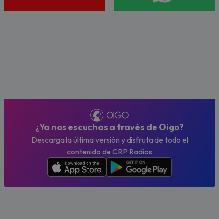
¿Ya nos escuchas a través de Oigo?
Descarga la última versión y disfruta de todo el
contenido de CRP Radios