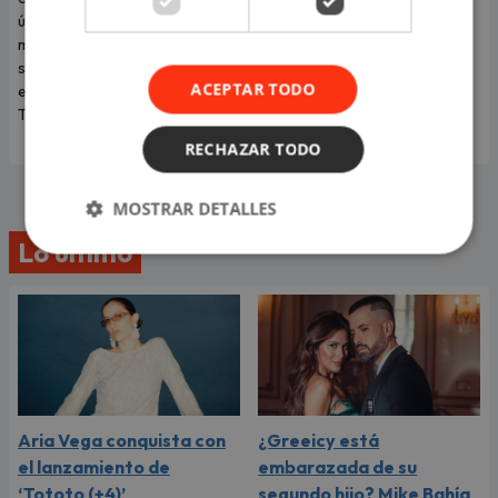
único concierto en Costa 21, en
romántico de su vida terminó
medio del mejor momento de
convirtiéndose en una
su carrera y con las últimas
dolorosa despedida.
ACEPTAR TODO
entradas disponibles en
Teleticket.
RECHAZAR TODO
MOSTRAR DETALLES
Lo último
Aria Vega conquista con
¿Greeicy está
el lanzamiento de
embarazada de su
‘Tototo (+4)’
segundo hijo? Mike Bahía