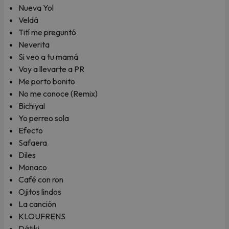
Nueva Yol
Veldá
Tití me preguntó
Neverita
Si veo a tu mamá
Voy a llevarte a PR
Me porto bonito
No me conoce (Remix)
Bichiyal
Yo perreo sola
Efecto
Safaera
Diles
Monaco
Café con ron
Ojitos lindos
La canción
KLOUFRENS
Dátiki