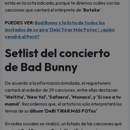
estás en la nota indicada, porque te diremos cuáles son las
canciones que cantará el intérprete de '
Boteke
'.
PUEDES VER:
Bad Bunny y la lista de todos los
invitados de su gira ‘Debí Tirar Más Fotos’: ¿quién
vendrá al Perú?
Setlist del concierto
de Bad Bunny
De acuerdo a la información brindada, el reguetonero
cantará al rededor de 29 canciones, entre ellas destacan:
'Weltita', 'New Yol', 'Safaera', 'Monaco', y 'Si veo a tu
mamá'
. Recordemos que, el artista no solo interpretará los
temas de su
álbum 'DeBí TiRAR MáS FOTos'
.
En redes sociales se viralizó, un listado de las canciones que