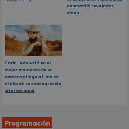
compartió revelador
video
Carín León está en el
mejor momento de su
carrera y llega a Lima en
el año de su consagración
internacional
Programación