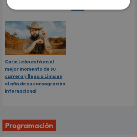
compartió revelador
video
Carín León está en el
mejor momento de su
carrera y llega a Lima en
el año de su consagración
internacional
Programación