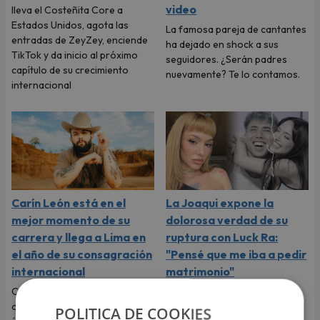
video
lleva el Costeñita Core a
Estados Unidos, agota las
La famosa pareja de cantantes
entradas de ZeyZey, enciende
ha dejado en shock a sus
TikTok y da inicio al próximo
seguidores. ¿Serán padres
capítulo de su crecimiento
nuevamente? Te lo contamos.
internacional
Carín León está en el
La Joaqui expone la
mejor momento de su
dolorosa verdad de su
carrera y llega a Lima en
ruptura con Luck Ra:
el año de su consagración
"Pensé que me iba a pedir
internacional
matrimonio"
Carín León llega a Lima para
La cantante sorprendió al
ofrecer este 6 de agosto un
revelar que el viaje más
POLITICA DE COOKIES