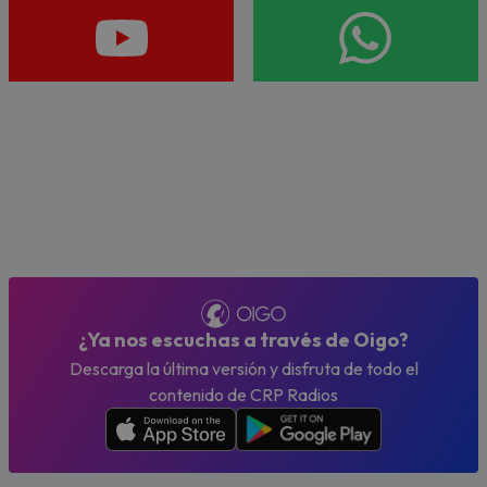
¿Ya nos escuchas a través de Oigo?
Descarga la última versión y disfruta de todo el
contenido de CRP Radios