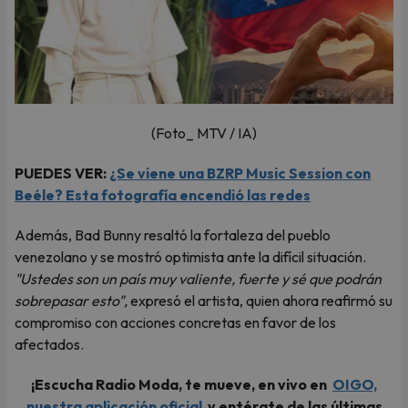
(Foto_ MTV / IA)
PUEDES VER:
¿Se viene una BZRP Music Session con
Beéle? Esta fotografía encendió las redes
Además, Bad Bunny resaltó la fortaleza del pueblo
venezolano y se mostró optimista ante la difícil situación.
"Ustedes son un país muy valiente, fuerte y sé que podrán
sobrepasar esto",
expresó el artista, quien ahora reafirmó su
compromiso con acciones concretas en favor de los
afectados.
¡Escucha Radio Moda, te mueve, en vivo en
OIGO,
nuestra aplicación oficial
y entérate de las últimas