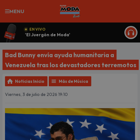
MENU
EN VIVO
'El Juergón de Moda'
ESCU
Bad Bunny envía ayuda humanitaria a
Venezuela tras los devastadores terremotos
Noticias Inicio
Más de Música
Viernes, 3 de julio de 2026 19:10