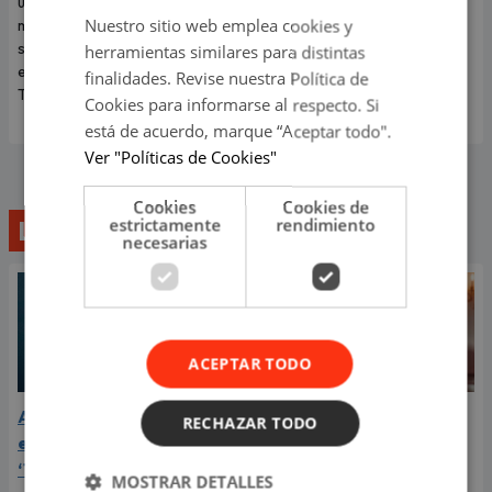
único concierto en Costa 21, en
romántico de su vida terminó
Nuestro sitio web emplea cookies y
medio del mejor momento de
convirtiéndose en una
su carrera y con las últimas
dolorosa despedida.
herramientas similares para distintas
entradas disponibles en
finalidades. Revise nuestra Política de
Teleticket.
Cookies para informarse al respecto. Si
está de acuerdo, marque “Aceptar todo".
Ver "Políticas de Cookies"
Cookies
Cookies de
estrictamente
rendimiento
Lo último
necesarias
ACEPTAR TODO
Aria Vega conquista con
¿Greeicy está
RECHAZAR TODO
el lanzamiento de
embarazada de su
‘Tototo (+4)’
segundo hijo? Mike Bahía
MOSTRAR DETALLES