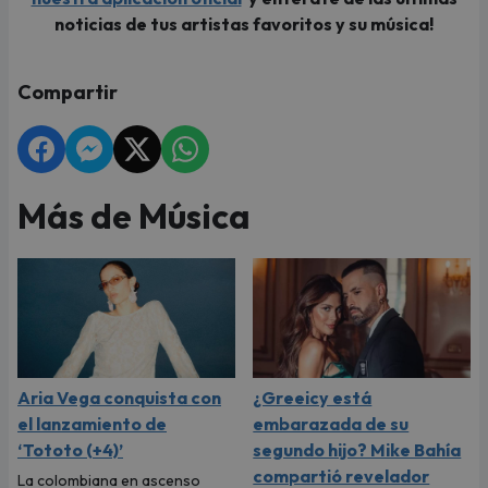
noticias de tus artistas favoritos y su música!
Compartir
Más de Música
Aria Vega conquista con
¿Greeicy está
el lanzamiento de
embarazada de su
‘Tototo (+4)’
segundo hijo? Mike Bahía
compartió revelador
La colombiana en ascenso