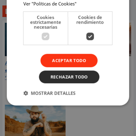
Ver "Políticas de Cookies"
Lo último
Cookies
Cookies de
estrictamente
rendimiento
necesarias
ACEPTAR TODO
Aria Vega conquista con
¿Greeicy está
el lanzamiento de
embarazada de su
RECHAZAR TODO
‘Tototo (+4)’
segundo hijo? Mike Bahía
compartió revelador
video
MOSTRAR DETALLES