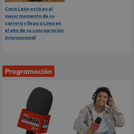
Carín León está en el
mejor momento de su
carrera y llega a Lima en
el año de su consagración
internacional
Programación