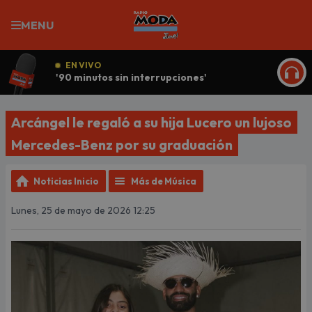
MENU
EN VIVO
'90 minutos sin interrupciones'
ESCU
Arcángel le regaló a su hija Lucero un lujoso
Mercedes-Benz por su graduación
Noticias Inicio
Más de Música
Lunes, 25 de mayo de 2026 12:25