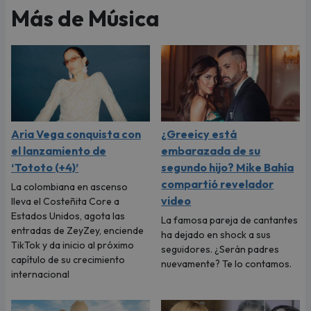
Más de Música
Aria Vega conquista con
¿Greeicy está
el lanzamiento de
embarazada de su
‘Tototo (+4)’
segundo hijo? Mike Bahía
compartió revelador
La colombiana en ascenso
video
lleva el Costeñita Core a
Estados Unidos, agota las
La famosa pareja de cantantes
entradas de ZeyZey, enciende
ha dejado en shock a sus
TikTok y da inicio al próximo
seguidores. ¿Serán padres
capítulo de su crecimiento
nuevamente? Te lo contamos.
internacional