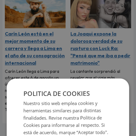
Carín León está en el
La Joaqui expone la
mejor momento de su
dolorosa verdad de su
carrera y llega a Lima en
ruptura con Luck Ra:
el año de su consagración
"Pensé que me iba a pedir
internacional
matrimonio"
Carín León llega a Lima para
La cantante sorprendió al
ofrecer este 6 de agosto un
revelar que el viaje más
único concierto en Costa 21, en
romántico de su vida terminó
medio del mejor momento de
convirtiéndose en una
POLITICA DE COOKIES
su carrera y con las últimas
dolorosa despedida.
Nuestro sitio web emplea cookies y
entradas disponibles en
Teleticket.
herramientas similares para distintas
finalidades. Revise nuestra Política de
Cookies para informarse al respecto. Si
está de acuerdo, marque “Aceptar todo".