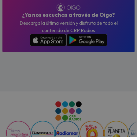
¿Ya nos escuchas a través de Oigo?
Descarga la última versión y disfruta de todo el
contenido de CRP Radios