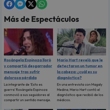
Más de Espectáculos
Rosángela Espinoza lloró
Mario Hart reveló que le
y compartió desgarrador
detectaron un tumor en
mensaje tras sufrir
la cabeza: ¿cuál es su
dolorosa pérdida
diagnóstico?
La integrante de 'Esto es
En una entrevista con Magaly
guerra' Rosángela Espinoza
Medina, Mario Hart contó el
conmovió a sus seguidores al
diagnóstico que recibió de los
compartir un sentido mensaje.
médicos.