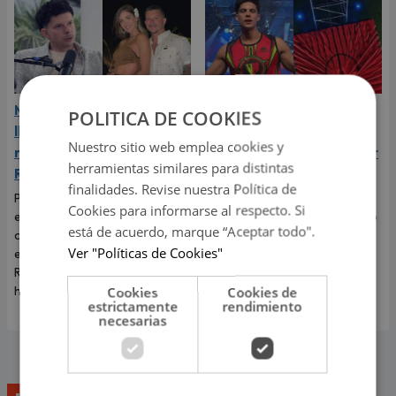
Mario Hart admitió que
Kevin Díaz sufrió
POLITICA DE COOKIES
lloró a escondidas tras su
aparatoso accidente en
Nuestro sitio web emplea cookies y
ruptura con Korina
‘Esto es guerra’ tras caer
herramientas similares para distintas
Rivadeneira
de 8 metros de altura
finalidades. Revise nuestra Política de
Por primera vez, el
El incidente que preocupó a
Cookies para informarse al respecto. Si
exintegrante de Combate
todos los televidentes de 'Esto
está de acuerdo, marque “Aceptar todo".
contó cómo realmente afrontó
es guerra' ocurrió en pleno
Ver "Políticas de Cookies"
el fin de su relación con Korina
programa en vivo.
Rivadeneira, madre de sus dos
hijos.
Cookies
Cookies de
estrictamente
rendimiento
necesarias