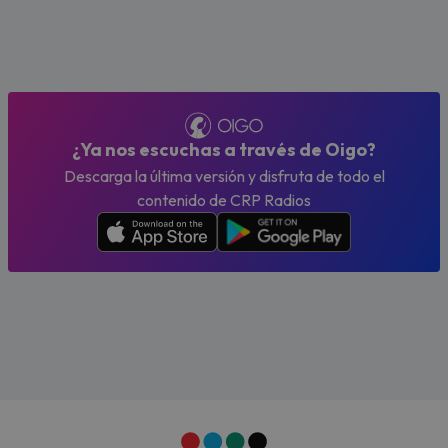
¿Ya nos escuchas a través de Oigo?
Descarga la última versión y disfruta de todo el
contenido de CRP Radios