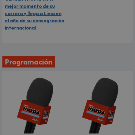
mejor momento de su
carrera y llega a Lima en
el año de su consagración
internacional
Programación