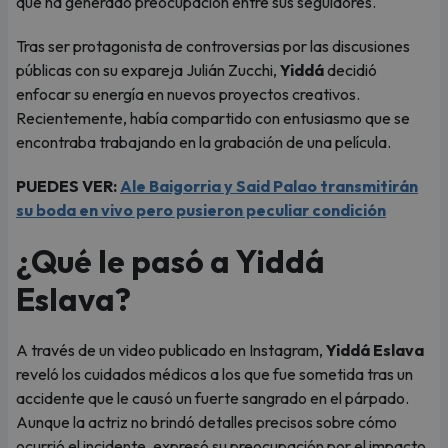
que ha generado preocupación entre sus seguidores.
Tras ser protagonista de controversias por las discusiones
públicas con su expareja Julián Zucchi,
Yiddá
decidió
enfocar su energía en nuevos proyectos creativos.
Recientemente, había compartido con entusiasmo que se
encontraba trabajando en la grabación de una película.
PUEDES VER:
Ale Baigorria y Said Palao transmitirán
su boda en vivo pero pusieron peculiar condición
¿Qué le pasó a Yiddá
Eslava?
A través de un video publicado en Instagram,
Yiddá Eslava
reveló los cuidados médicos a los que fue sometida tras un
accidente que le causó un fuerte sangrado en el párpado.
Aunque la actriz no brindó detalles precisos sobre cómo
ocurrió el incidente, expresó su preocupación por el impacto