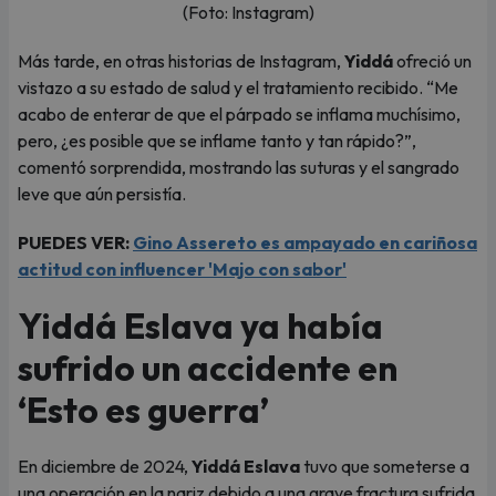
(Foto: Instagram)
Más tarde, en otras historias de Instagram,
Yiddá
ofreció un
vistazo a su estado de salud y el tratamiento recibido. “Me
acabo de enterar de que el párpado se inflama muchísimo,
pero, ¿es posible que se inflame tanto y tan rápido?”,
comentó sorprendida, mostrando las suturas y el sangrado
leve que aún persistía.
PUEDES VER:
Gino Assereto es ampayado en cariñosa
actitud con influencer 'Majo con sabor'
Yiddá Eslava ya había
sufrido un accidente en
‘Esto es guerra’
En diciembre de 2024,
Yiddá Eslava
tuvo que someterse a
una operación en la nariz debido a una grave fractura sufrida