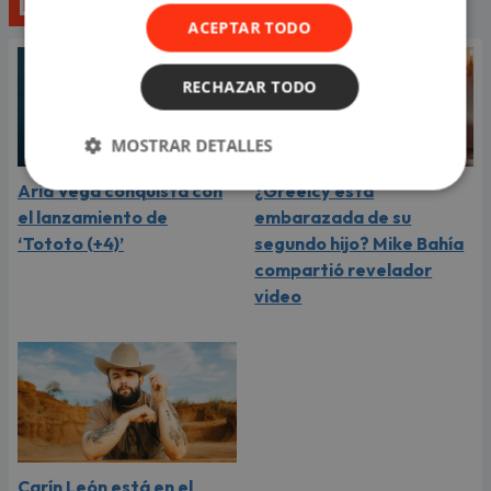
Lo último
ACEPTAR TODO
RECHAZAR TODO
MOSTRAR DETALLES
Aria Vega conquista con
¿Greeicy está
el lanzamiento de
embarazada de su
‘Tototo (+4)’
segundo hijo? Mike Bahía
compartió revelador
video
Carín León está en el