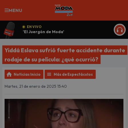
MENU
EN VIVO
'El Juergón de Moda'
ESCU
Yiddá Eslava sufrió fuerte accidente durante
rodaje de su película: ¿qué ocurrió?
Noticias Inicio
Más de Espectáculos
Martes, 21 de enero de 2025 15:40