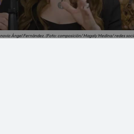
novio Ángel Fernández. ​​​​​​​(Foto: composición/ Magaly Medina/ redes soci
 podcast el trastorno que sufre su actual pareja Ángel
va
, ha generado un gran revuelo tras la publicación de un conmov
a
Magaly Medina
para su popular podcast de YouTube.
mpartió aspectos inéditos de su vida junto a su actual pareja, el
a muchos de sus seguidores.
NUNCIÓ EL FIN DE SU MATRIMONIO [FOTO]
to fue cuando Yiddá Eslava reveló que su novio padece el mismo
la relación que tienen. "Él es neurodiverso también (puede present