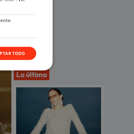
iento
PTAR TODO
Lo último