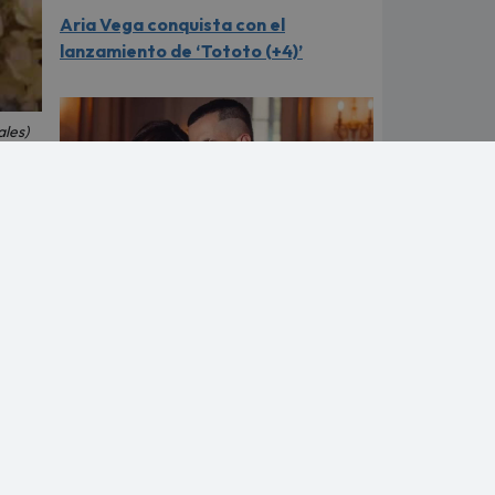
Aria Vega conquista con el
lanzamiento de ‘Tototo (+4)’
ales)
edor
¿Greeicy está embarazada de su
segundo hijo? Mike Bahía compartió
revelador video
ar