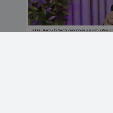
Yiddá Eslava y la fuerte revelación que hizo sobre su 
La actriz Yiddá Eslava reveló en un reciente
Fernández.
La talentosa actriz y ex chica reality,
Yiddá Esla
extracto de la entrevista exclusiva que concedió 
En esta íntima conversación, abrió su corazón y co
fotógrafo
Ángel Fernández
, dejando atónitos 
FUTBOLISTA DE LA SELECCIÓN PERUANA A
Uno de los momentos más impactantes del adelan
trastorno que ella, lo que ha fortalecido aún más 