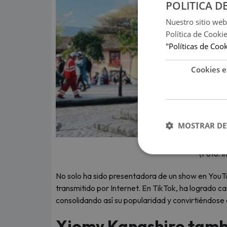
POLITICA D
Nuestro sitio web
Política de Cooki
"Políticas de Coo
Cookies e
MOSTRAR DE
(Foto: 
No solo ha sido presentadora de un show en YouT
transmitido por Internet. En TikTok, ha logrado ca
consolidando así su popularidad y convirtiéndose e
Xiomy Kanashiro tamb