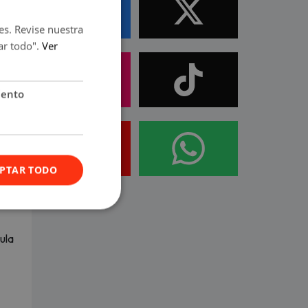
es. Revise nuestra
ar todo".
Ver
iento
PTAR TODO
ula