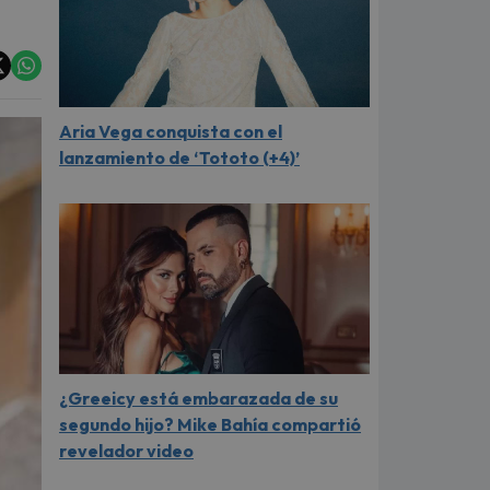
Aria Vega conquista con el
lanzamiento de ‘Tototo (+4)’
¿Greeicy está embarazada de su
segundo hijo? Mike Bahía compartió
revelador video