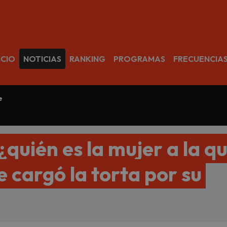
avegación
ICIO
NOTICIAS
RANKING
PROGRAMAS
FRECUENCIA
e
quién es la mujer a la q
e cargó la torta por su