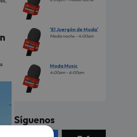
llo,
'El Juergón de Moda'
on
Media noche - 4:00am
La
Moda Music
4:00am - 6:00am
Síguenos