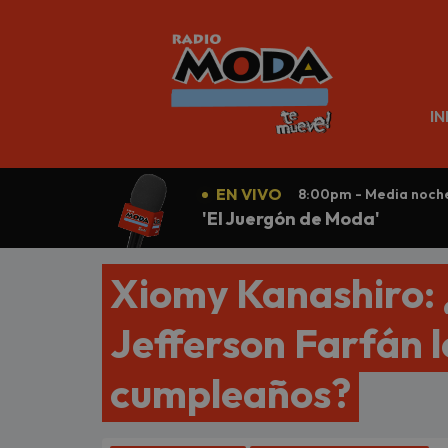
N
IN
EN VIVO
8:00pm - Media noch
'El Juergón de Moda'
Xiomy Kanashiro: ¿
Jefferson Farfán l
cumpleaños?