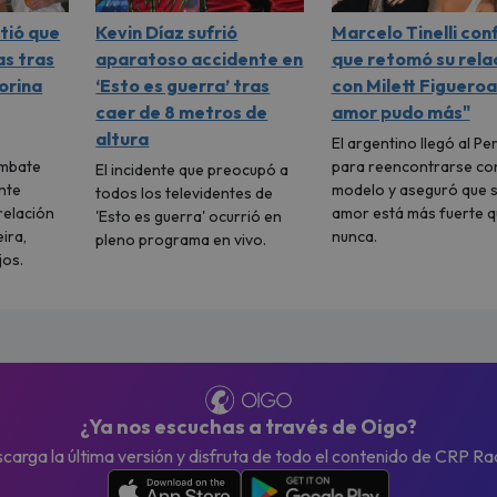
tió que
Kevin Díaz sufrió
Marcelo Tinelli con
as tras
aparatoso accidente en
que retomó su rela
orina
‘Esto es guerra’ tras
con Milett Figueroa:
caer de 8 metros de
amor pudo más"
altura
El argentino llegó al Pe
ombate
para reencontrarse con
El incidente que preocupó a
nte
modelo y aseguró que 
todos los televidentes de
 relación
amor está más fuerte q
'Esto es guerra' ocurrió en
ira,
nunca.
pleno programa en vivo.
jos.
¿Ya nos escuchas a través de Oigo?
carga la última versión y disfruta de todo el contenido de CRP Ra