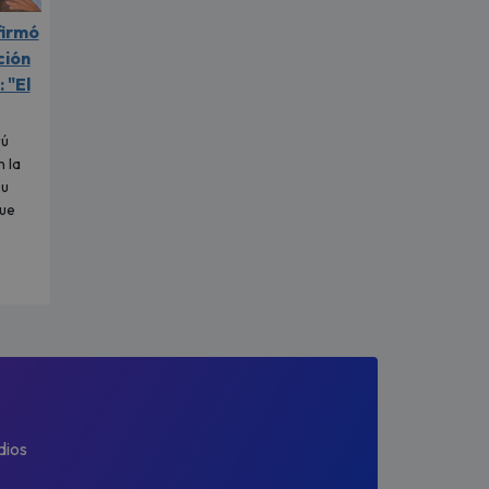
firmó
ción
 "El
rú
 la
su
ue
dios