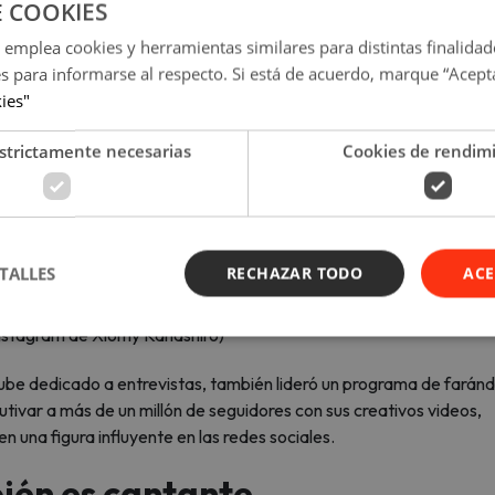
E COOKIES
 emplea cookies y herramientas similares para distintas finalidad
es para informarse al respecto. Si está de acuerdo, marque “Acept
kies"
strictamente necesarias
Cookies de rendim
TALLES
RECHAZAR TODO
ACE
Instagram de Xiomy Kanashiro)
ube dedicado a entrevistas, también lideró un programa de faránd
utivar a más de un millón de seguidores con sus creativos videos,
n una figura influyente en las redes sociales.
ién es cantante