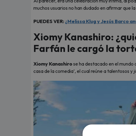
Al parecer, era una celebración muy íntima, al po
muchos usuarios no han dudado en afirmar que la ‘
PUEDES VER:
¿Melissa Klug y Jesús Barco a
Xiomy Kanashiro: ¿quié
Farfán le cargó la tor
Xiomy Kanashiro
se ha destacado en el mundo de
casa de la comedia’, el cual reúne a talentosos y