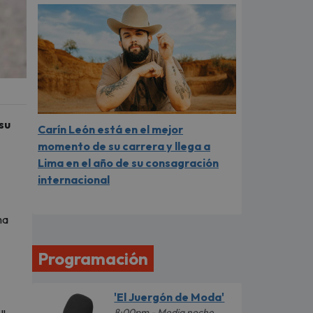
su
Carín León está en el mejor
momento de su carrera y llega a
Lima en el año de su consagración
internacional
ma
Programación
'El Juergón de Moda'
8:00pm - Media noche