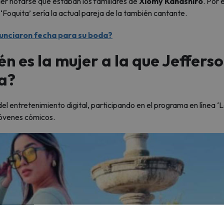
der notarse que estaban los familiares de
Xiomy Kanashiro
. Por e
Foquita’ sería la actual pareja de la también cantante.
nunciaron fecha para su boda?
n es la mujer a la que Jeffers
ta?
l entretenimiento digital, participando en el programa en línea ‘
 jóvenes cómicos.