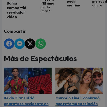
pedir
metros 
Bahía
"El amor
matrimonio"
altura
pudo
compartió
más"
revelador
video
Compartir
Más de Espectáculos
Kevin Díaz sufrió
Marcelo Tinelli confirmó
aparatoso accidente en
que retomó su relación