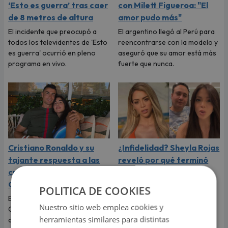
‘Esto es guerra’ tras caer
con Milett Figueroa: "El
de 8 metros de altura
amor pudo más"
El incidente que preocupó a
El argentino llegó al Perú para
todos los televidentes de 'Esto
reencontrarse con la modelo y
es guerra' ocurrió en pleno
aseguró que su amor está más
programa en vivo.
fuerte que nunca.
Cristiano Ronaldo y su
¿Infidelidad? Sheyla Rojas
tajante respuesta a las
reveló por qué terminó
críticas sobre el físico de
con ‘Sir Winston’
Georgina Rodríguez
La exchica reality Sheyla Rojas
POLITICA DE COOKIES
explicó la razón de su ruptura
El futbolista portugués
Nuestro sitio web emplea cookies y
con el empresario mexicano.
Cristiano Ronaldo no dudó en
herramientas similares para distintas
Te contamos todos los
defender a Georgina