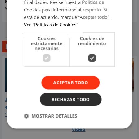
detalles.
finalidades. Revise nuestra Política de
Rodríguez y recordarle lo
valiosa que es.
Cookies para informarse al respecto. Si
está de acuerdo, marque “Aceptar todo".
Ver "Políticas de Cookies"
Cookies
Cookies de
estrictamente
rendimiento
Lo último
necesarias
ACEPTAR TODO
RECHAZAR TODO
Aria Vega conquista con
¿Greeicy está
el lanzamiento de
embarazada de su
‘Tototo (+4)’
segundo hijo? Mike Bahía
MOSTRAR DETALLES
compartió revelador
video