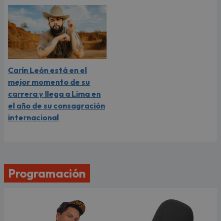
Carín León está en el
mejor momento de su
carrera y llega a Lima en
el año de su consagración
internacional
Programación