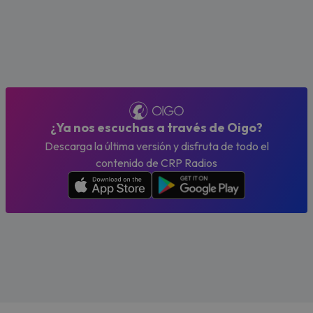
¿Ya nos escuchas a través de Oigo?
Descarga la última versión y disfruta de todo el
contenido de CRP Radios