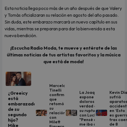
Esta noticia llega poco más de un año después de que Valery
y Tomás oficializaran su relación en agosto del año pasado.
Sin duda, este embarazo marcará un nuevo capítulo en sus
vidas, mientras se preparan para dar la bienvenida a esta
nueva bendición.
¡Escucha Radio Moda, te mueve y entérate de las
últimas noticias de tus artistas favoritos y la música
que está de moda!
Marcelo
Tinelli
La Joaqui
Kevin Dí
¿Greeicy
confirmó
expone la
sufrió
está
que
dolorosa
aparato
embarazada
retomó
verdad de
acciden
su
de su
su ruptura
en ‘Esto
relación
segundo
con Luck Ra:
es guerr
con
hijo?
"Pensé que
tras cae
Milett
me iba a
de 8
Mike
Figueroa: