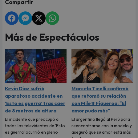
Compartir
Más de Espectáculos
Kevin Díaz sufrió
Marcelo Tinelli confirmó
aparatoso accidente en
que retomó su relación
‘Esto es guerra’ tras caer
con Milett Figueroa: "El
de 8 metros de altura
amor pudo más"
El incidente que preocupó a
El argentino llegó al Perú para
todos los televidentes de 'Esto
reencontrarse con la modelo y
es guerra' ocurrió en pleno
aseguró que su amor está más