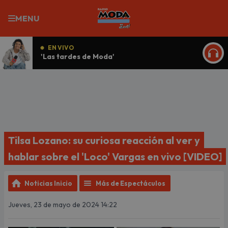
MENU
EN VIVO
'Las tardes de Moda'
ESCU
Tilsa Lozano: su curiosa reacción al ver y
hablar sobre el 'Loco' Vargas en vivo [VIDEO]
Noticias Inicio
Más de Espectáculos
Jueves, 23 de mayo de 2024 14:22