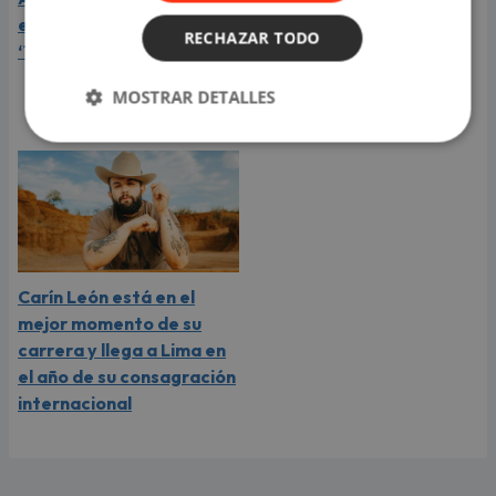
el lanzamiento de
embarazada de su
RECHAZAR TODO
‘Tototo (+4)’
segundo hijo? Mike Bahía
compartió revelador
MOSTRAR DETALLES
video
Carín León está en el
mejor momento de su
carrera y llega a Lima en
el año de su consagración
internacional