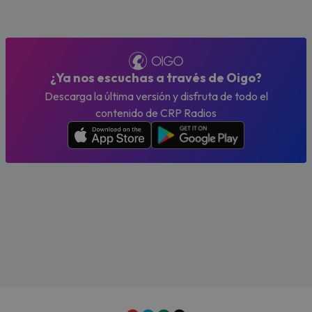
¿Ya nos escuchas a través de Oigo?
Descarga la última versión y disfruta de todo el
contenido de CRP Radios