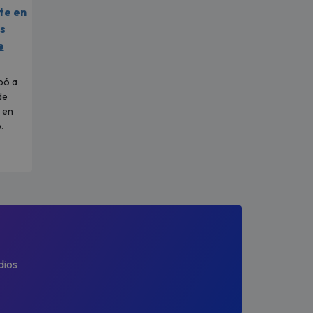
te en
as
e
pó a
de
 en
.
dios