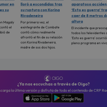
tumor en
lloró a escondidas tras
aparatoso acciden
 es su
su ruptura con Korina
‘Esto es guerra’ tr
Rivadeneira
caer de 8 metros d
altura
on Magaly
Por primera vez, el
contó el
exintegrante de Combate
El incidente que preocu
ibió de
contó cómo realmente
todos los televidentes 
afrontó el fin de su relación
'Esto es guerra' ocurrió
con Korina Rivadeneira,
pleno programa en vivo
madre de sus dos hijos.
¿Ya nos escuchas a través de Oigo?
carga la última versión y disfruta de todo el contenido de CRP Ra