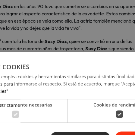
y Díaz
en los años 90 tuvo que someterse a cambios en su aparien
para lograr el aspecto característico de la exvedette. Estos cambio
ó que en esa época se veía como ella. La actriz también mencionó 
e la vida y no dejes que la vida te viva".
"
cuenta la historia de
Susy Díaz
, quien se convirtió en una de las
 sus más de cuarenta años de trayectoria,
Susy Díaz
sigue siendo
e se estrenará el próximo 26 de octubre, tras haber comenzado las
E COOKIES
telenovelas, fue seleccionada después de un riguroso casting para
 emplea cookies y herramientas similares para distintas finalidad
sformación en
es para informarse al respecto. Si está de acuerdo, marque “Acept
Susy Díaz
ha requerido un cambio radical en su
stico de la excongresista cuando ingresó al Congreso a los 29 años 
kies"
strictamente necesarias
Cookies de rendim
A, LAS 24 HORAS, AQUÍ
 vedette en el Congreso'?