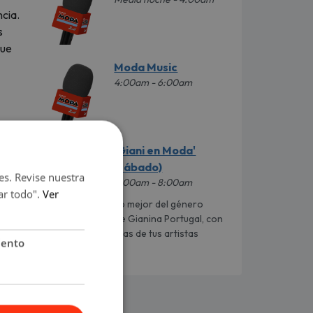
cia.
s
que
Moda Music
4:00am - 6:00am
'Giani en Moda'
(sábado)
es. Revise nuestra
6:00am - 8:00am
ar todo".
Ver
Lo mejor del género
de
urbano al mando de Gianina Portugal, con
los datos más caletas de tus artistas
iento
favoritos.