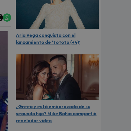
Aria Vega conquista con el
lanzamiento de ‘Tototo (+4)’
¿Greeicy está embarazada de su
segundo hijo? Mike Bahía compartió
revelador video