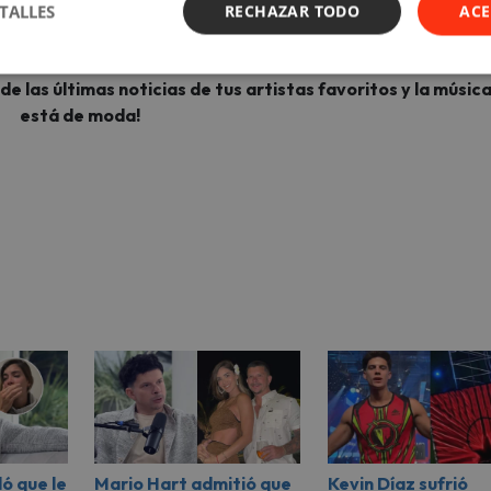
TALLES
RECHAZAR TODO
ACE
, se ha confirmado que la cinta llegará en el transcurso de este 
nsiosos por más detalles sobre este proyecto cinematográfico.
 las últimas noticias de tus artistas favoritos y la músic
está de moda!
ó que le
Mario Hart admitió que
Kevin Díaz sufrió