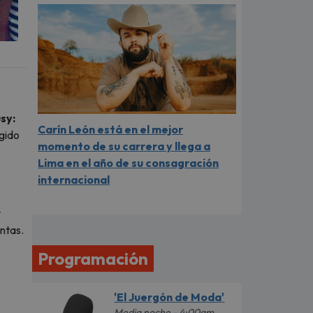
sy:
Carín León está en el mejor
igido
momento de su carrera y llega a
Lima en el año de su consagración
internacional
r
ntas.
Programación
'El Juergón de Moda'
Media noche - 4:00am