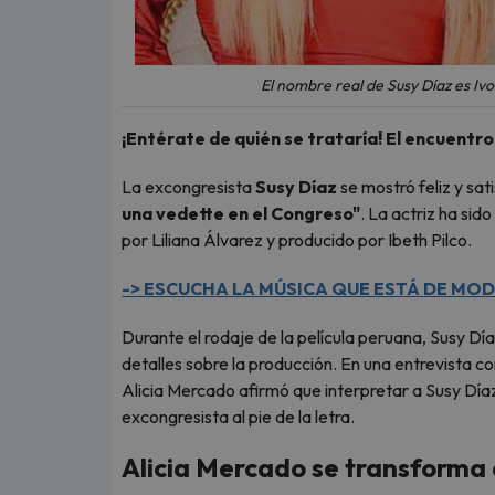
El nombre real de Susy Díaz es Iv
¡Entérate de quién se trataría! El encuentro
La excongresista
Susy Díaz
se mostró feliz y sat
una vedette en el Congreso"
. La actriz ha sid
por Liliana Álvarez y producido por Ibeth Pilco.
-> ESCUCHA LA MÚSICA QUE ESTÁ DE MOD
Durante el rodaje de la película peruana, Susy Dí
detalles sobre la producción. En una entrevista c
Alicia Mercado afirmó que interpretar a Susy Díaz
excongresista al pie de la letra.
Alicia Mercado se transforma 