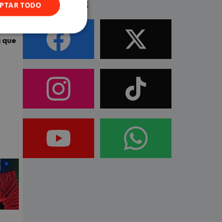
Síguenos
PTAR TODO
año
a que