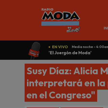
N
IN
EN VIVO
Media noche - 4:00a
'El Juergón de Moda'
Susy Díaz: Alicia M
interpretará en la
en el Congreso"