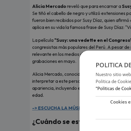
Alicia Mercado
reveló que para encarnar a
Sus
Se tiñó el cabello de negro y utilizó extensiones 
fueron bien recibidos por Susy Díaz, quien afirm
aplica en su vida la famosa frase de Susy Díaz: "Viv
La película
"Susy: una vedette en el Congreso
congresistas más populares del Perú. A pesar de
relevante en los medios de comunicación. El film
grabaciones en mayo.
POLITICA D
Alicia Mercado, conocida por su participación en 
Nuestro sitio web
interpretar a este personaje mediático. Su tran
Política de Cooki
apariencia, incluyendo el cabello rubio caracterí
"Políticas de Coo
edad.
Cookies e
-> ESCUCHA LA MÚSICA QUE ESTÁ DE MOD
¿Cuándo se estrena 'Susy: Una