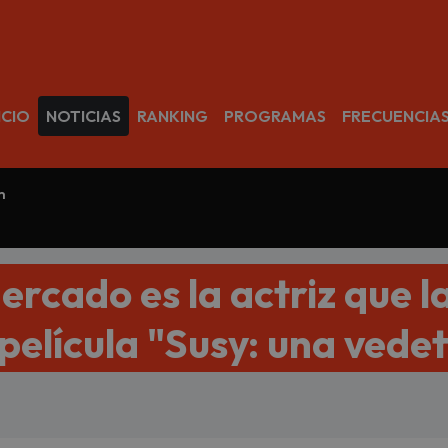
avegación
ICIO
NOTICIAS
RANKING
PROGRAMAS
FRECUENCIA
m
ercado es la actriz que l
 película "Susy: una vedet