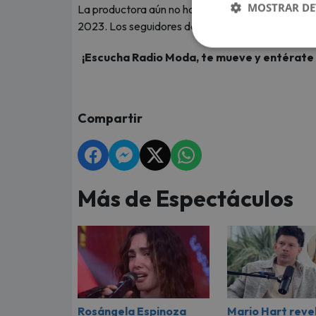
MOSTRAR DE
La productora aún no ha revelado una fecha exacta
2023. Los seguidores de la producción esperan a
¡Escucha Radio Moda, te mueve y entérate de
Compartir
Más de Espectáculos
Rosángela Espinoza
Mario Hart revel