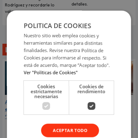
detalles.
Rodríguez y recordarle lo
valiosa que es.
POLITICA DE COOKIES
Nuestro sitio web emplea cookies y
herramientas similares para distintas
Lo último
finalidades. Revise nuestra Política de
Cookies para informarse al respecto. Si
está de acuerdo, marque “Aceptar todo".
Ver "Políticas de Cookies"
Cookies
Cookies de
estrictamente
rendimiento
necesarias
Aria Vega conquista con
¿Greeicy está
el lanzamiento de
embarazada de su
‘Tototo (+4)’
segundo hijo? Mike Bahía
compartió revelador
ACEPTAR TODO
video