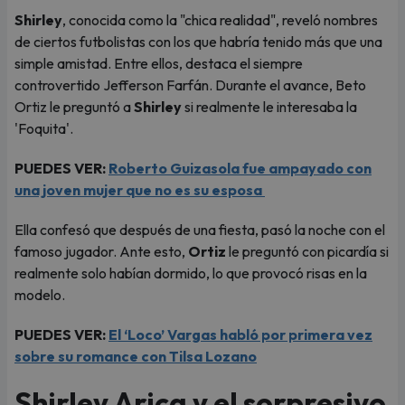
Shirley
, conocida como la "chica realidad", reveló nombres
de ciertos futbolistas con los que habría tenido más que una
simple amistad. Entre ellos, destaca el siempre
controvertido Jefferson Farfán. Durante el avance, Beto
Ortiz le preguntó a
Shirley
si realmente le interesaba la
'Foquita'.
PUEDES VER:
Roberto Guizasola fue ampayado con
una joven mujer que no es su esposa
Ella confesó que después de una fiesta, pasó la noche con el
famoso jugador. Ante esto,
Ortiz
le preguntó con picardía si
realmente solo habían dormido, lo que provocó risas en la
modelo.
PUEDES VER:
El ‘Loco’ Vargas habló por primera vez
sobre su romance con Tilsa Lozano
Shirley Arica y el sorpresivo