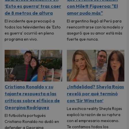
‘Esto es guerra’ tras caer
con Milett Figueroa: "El
de 8 metros de altura
amor pudo más"
El incidente que preocupó a
El argentino llegó al Perú para
todos los televidentes de 'Esto
reencontrarse con la modelo y
es guerra' ocurrió en pleno
aseguró que su amor está más
programa en vivo.
fuerte que nunca.
Cristiano Ronaldo y su
¿Infidelidad? Sheyla Rojas
tajante respuesta a las
reveló por qué terminó
críticas sobre el físico de
con ‘Sir Winston’
Georgina Rodríguez
La exchica reality Sheyla Rojas
explicó la razón de su ruptura
El futbolista portugués
con el empresario mexicano.
Cristiano Ronaldo no dudó en
Te contamos todos los
defender a Georgina