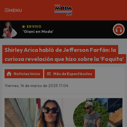
MENU
EN VIVO
'Giani en Moda'
ESCU
Shirley Arica habló de Jefferson Farfán: la
curiosa revelación que hizo sobre la ‘Foquita’
Noticias Inicio
Más de Espectáculos
Viernes, 14 de marzo de 2025 17:04