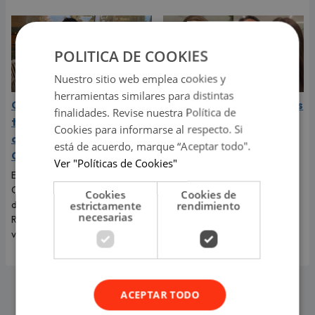
POLITICA DE COOKIES
Nuestro sitio web emplea cookies y
herramientas similares para distintas
Cristiano Ronaldo y su
¿Infidelidad? Sheyla Rojas
finalidades. Revise nuestra Política de
tajante respuesta a las
reveló por qué terminó
Cookies para informarse al respecto. Si
críticas sobre el físico de
con ‘Sir Winston’
está de acuerdo, marque “Aceptar todo".
Georgina Rodríguez
La exchica reality Sheyla Rojas
Ver "Políticas de Cookies"
explicó la razón de su ruptura
El futbolista portugués
con el empresario mexicano.
Cristiano Ronaldo no dudó en
Cookies
Cookies de
Te contamos todos los
defender a Georgina
estrictamente
rendimiento
necesarias
detalles.
Rodríguez y recordarle lo
valiosa que es.
ACEPTAR TODO