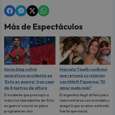
Más de Espectáculos
Kevin Díaz sufrió
Marcelo Tinelli confirmó
aparatoso accidente en
que retomó su relación
‘Esto es guerra’ tras caer
con Milett Figueroa: "El
de 8 metros de altura
amor pudo más"
El incidente que preocupó a
El argentino llegó al Perú para
todos los televidentes de 'Esto
reencontrarse con la modelo y
es guerra' ocurrió en pleno
aseguró que su amor está más
programa en vivo.
fuerte que nunca.