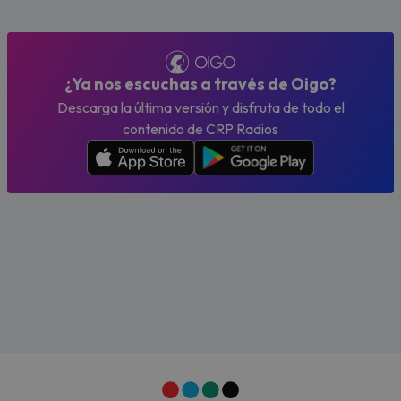
¿Ya nos escuchas a través de Oigo?
Descarga la última versión y disfruta de todo el
contenido de CRP Radios