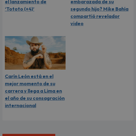
el lanzamiento de
embarazada de su
‘Tototo (+4)’
segundo hijo? Mike Bahía
compartió revelador
video
Carín León está en el
mejor momento de su
carrera y llega a Lima en
el año de su consagración
internacional