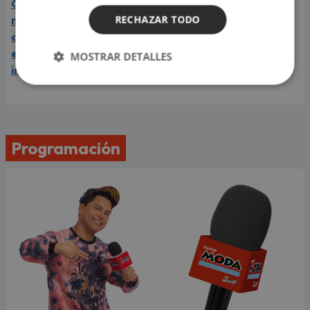
Carín León está en el
RECHAZAR TODO
mejor momento de su
carrera y llega a Lima en
el año de su consagración
MOSTRAR DETALLES
internacional
Programación