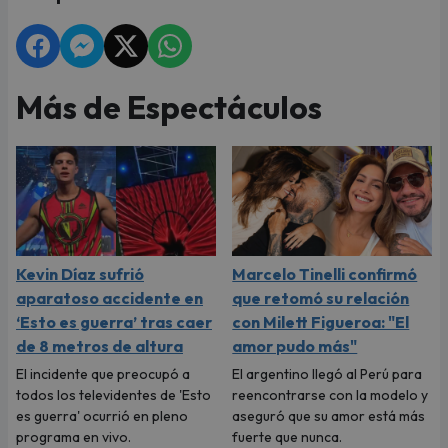
Más de Espectáculos
Kevin Díaz sufrió
Marcelo Tinelli confirmó
aparatoso accidente en
que retomó su relación
‘Esto es guerra’ tras caer
con Milett Figueroa: "El
de 8 metros de altura
amor pudo más"
El incidente que preocupó a
El argentino llegó al Perú para
todos los televidentes de 'Esto
reencontrarse con la modelo y
es guerra' ocurrió en pleno
aseguró que su amor está más
programa en vivo.
fuerte que nunca.