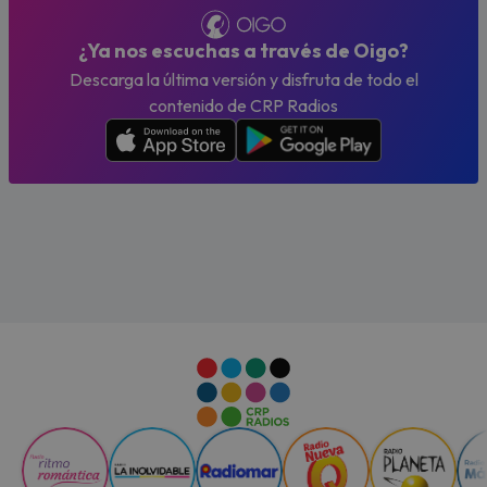
¿Ya nos escuchas a través de Oigo?
Descarga la última versión y disfruta de todo el
contenido de CRP Radios