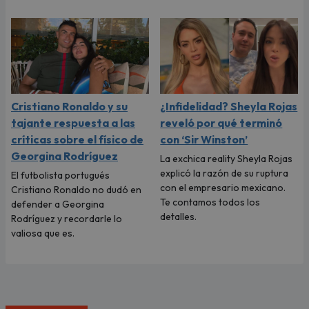
Cristiano Ronaldo y su
¿Infidelidad? Sheyla Rojas
tajante respuesta a las
reveló por qué terminó
críticas sobre el físico de
con ‘Sir Winston’
Georgina Rodríguez
La exchica reality Sheyla Rojas
explicó la razón de su ruptura
El futbolista portugués
con el empresario mexicano.
Cristiano Ronaldo no dudó en
Te contamos todos los
defender a Georgina
detalles.
Rodríguez y recordarle lo
valiosa que es.