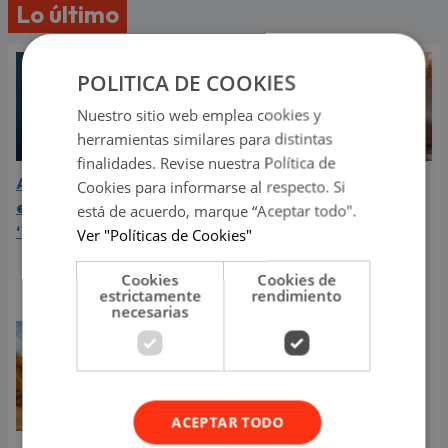
Lo último
POLITICA DE COOKIES
Nuestro sitio web emplea cookies y
herramientas similares para distintas
finalidades. Revise nuestra Política de
Aria Vega conquista con
¿Greeicy está
Cookies para informarse al respecto. Si
el lanzamiento de
embarazada de su
está de acuerdo, marque “Aceptar todo".
‘Tototo (+4)’
segundo hijo? Mike Bahía
Ver "Políticas de Cookies"
compartió revelador
Cookies
Cookies de
video
estrictamente
rendimiento
necesarias
ACEPTAR TODO