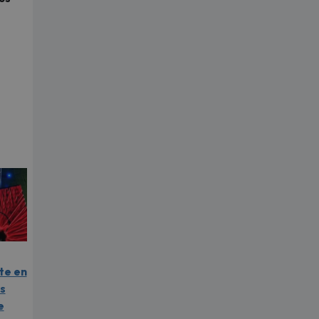
te en
as
e