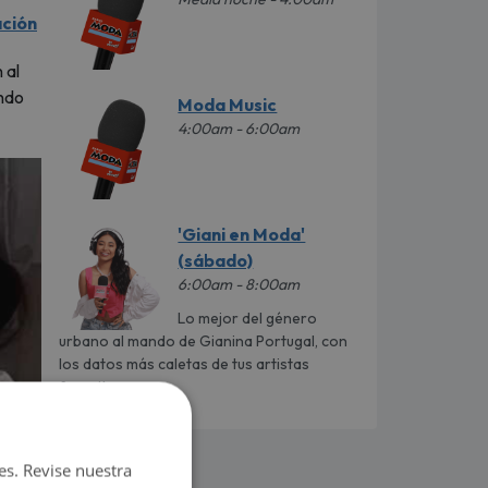
ación
 al
ando
Moda Music
4:00am - 6:00am
'Giani en Moda'
(sábado)
6:00am - 8:00am
Lo mejor del género
urbano al mando de Gianina Portugal, con
los datos más caletas de tus artistas
favoritos.
es. Revise nuestra