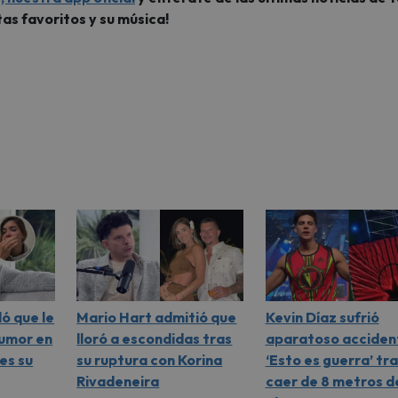
tas favoritos y su música!
ó que le
Mario Hart admitió que
Kevin Díaz sufrió
tumor en
lloró a escondidas tras
aparatoso acciden
 es su
su ruptura con Korina
‘Esto es guerra’ tr
Rivadeneira
caer de 8 metros d