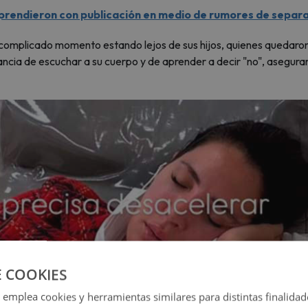
rprendieron con publicación en medio de rumores de separ
 complicado momento estando lejos de sus hijos, quienes quedaron
tancia de escuchar a su cuerpo y de aprender a decir "no", asegur
E COOKIES
 emplea cookies y herramientas similares para distintas finalidad