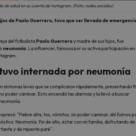
o de salud en su cuenta de Instagram. (Foto: redes sociales)
ijos de Paolo Guerrero, tuvo que ser llevada de emergencia
eja del futbolista
Paolo Guerrero
y madre de sus hijos, fue
on
neumonía
. La influencer, famosa por su activa participación en
stagram.
tuvo internada por neumonía
on síntomas leves que se complicaron rápidamente, presentando f
 no poder caminar. Esto encendió las alarmas y la llevó a buscar
 neumonía.
presó: "Fiebre alta, tos, vómitos, sin poder caminar, ahí fuimos p
nóstico: Neumonía. Fin de año, estar con mi familia, disfrutando de
rtante y de repente paré".