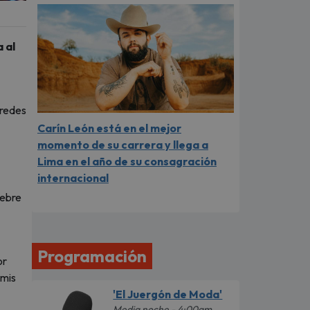
 al
 redes
Carín León está en el mejor
momento de su carrera y llega a
Lima en el año de su consagración
internacional
iebre
Programación
or
 mis
'El Juergón de Moda'
Media noche - 4:00am