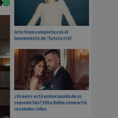
Aria Vega conquista con el
lanzamiento de ‘Tototo (+4)’
¿Greeicy está embarazada de su
segundo hijo? Mike Bahía compartió
revelador video