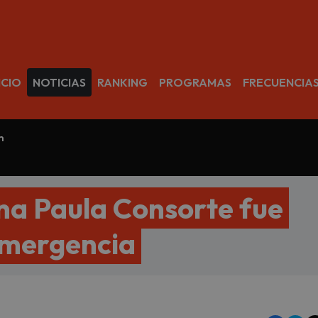
avegación
ICIO
NOTICIAS
RANKING
PROGRAMAS
FRECUENCIA
m
na Paula Consorte fue
emergencia