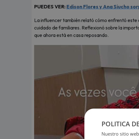
PUEDES VER:
Edison Flores y Ana Siucho so
La influencer también relató cómo enfrentó este
cuidado de familiares. Reflexionó sobre la impor
que ahora está en casa reposando.
POLITICA D
Nuestro sitio web