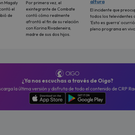
altura
on Magaly
Por primera vez, el
contó el
exintegrante de Combate
El incidente que preocu
ibió de
contó cómo realmente
todos los televidentes 
afrontó el fin de su relación
'Esto es guerra' ocurrió
con Korina Rivadeneira,
pleno programa en vivo
madre de sus dos hijos.
¿Ya nos escuchas a través de Oigo?
carga la última versión y disfruta de todo el contenido de CRP Ra