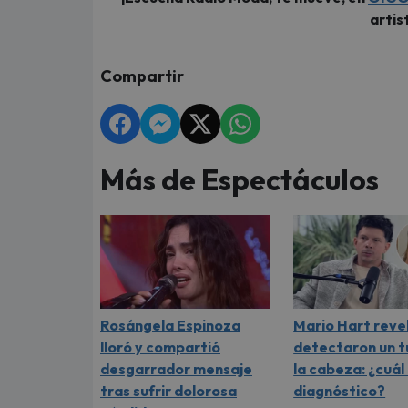
artis
Compartir
Más de Espectáculos
Rosángela Espinoza
Mario Hart revel
lloró y compartió
detectaron un 
desgarrador mensaje
la cabeza: ¿cuál
tras sufrir dolorosa
diagnóstico?