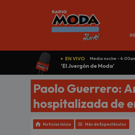
N
IN
EN VIVO
Media noche - 4:00a
'El Juergón de Moda'
Paolo Guerrero: A
hospitalizada de 
Noticias Inicio
Más de Espectáculos