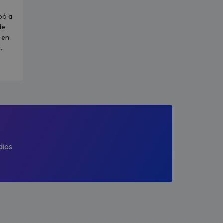
pó a
de
 en
.
dios