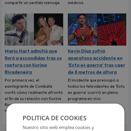
compartir un sentido mensaje.
médicos.
Mario Hart admitió que
Kevin Díaz sufrió
lloró a escondidas tras su
aparatoso accidente en
ruptura con Korina
‘Esto es guerra’ tras caer
Rivadeneira
de 8 metros de altura
Por primera vez, el
El incidente que preocupó a
exintegrante de Combate
todos los televidentes de 'Esto
contó cómo realmente afrontó
es guerra' ocurrió en pleno
el fin de su relación con Korina
programa en vivo.
Rivadeneira, madre de sus dos
hijos.
POLITICA DE COOKIES
Nuestro sitio web emplea cookies y