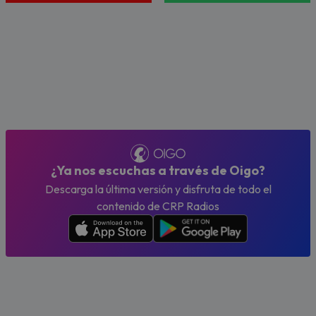
¿Ya nos escuchas a través de Oigo?
Descarga la última versión y disfruta de todo el
contenido de CRP Radios