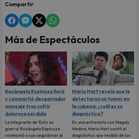
Compartir
Más de Espectáculos
Rosángela Espinoza lloró
Mario Hart reveló que le
y compartió desgarrador
detectaron un tumor en
mensaje tras sufrir
la cabeza: ¿cuál es su
dolorosa pérdida
diagnóstico?
La integrante de 'Esto es
En una entrevista con Magaly
guerra' Rosángela Espinoza
Medina, Mario Hart contó el
conmovió a sus seguidores al
diagnóstico que recibió de los