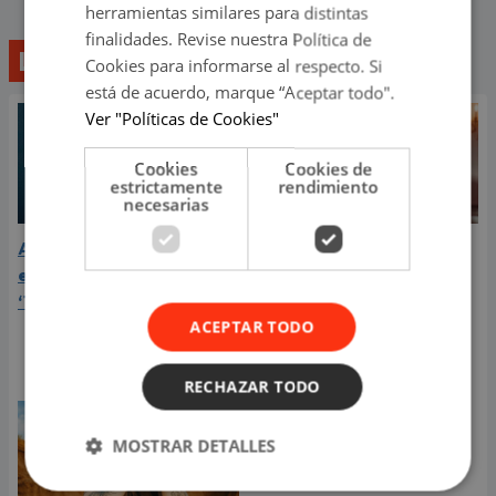
herramientas similares para distintas
finalidades. Revise nuestra Política de
Lo último
Cookies para informarse al respecto. Si
está de acuerdo, marque “Aceptar todo".
Ver "Políticas de Cookies"
Cookies
Cookies de
estrictamente
rendimiento
necesarias
Aria Vega conquista con
¿Greeicy está
el lanzamiento de
embarazada de su
‘Tototo (+4)’
segundo hijo? Mike Bahía
ACEPTAR TODO
compartió revelador
video
RECHAZAR TODO
MOSTRAR DETALLES