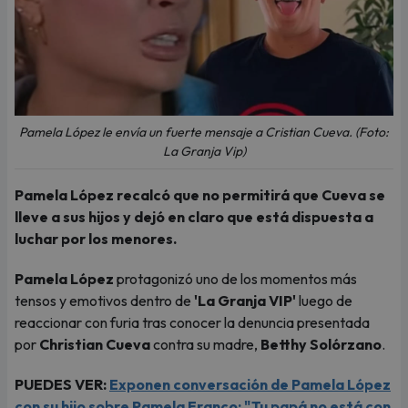
Pamela López le envía un fuerte mensaje a Cristian Cueva. (Foto:
La Granja Vip)
Pamela López recalcó que no permitirá que Cueva se
lleve a sus hijos y dejó en claro que está dispuesta a
luchar por los menores.
Pamela López
protagonizó uno de los momentos más
tensos y emotivos dentro de
'La Granja VIP'
luego de
reaccionar con furia tras conocer la denuncia presentada
por
Christian Cueva
contra su madre,
Betthy Solórzano
.
PUEDES VER:
Exponen conversación de Pamela López
con su hijo sobre Pamela Franco: "Tu papá no está con