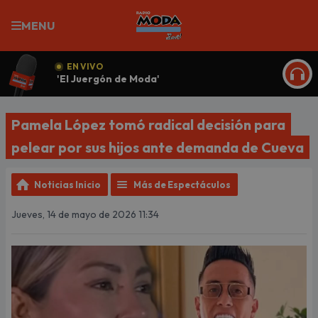
MENU
EN VIVO
'El Juergón de Moda'
ESCU
Pamela López tomó radical decisión para
pelear por sus hijos ante demanda de Cueva
Noticias Inicio
Más de Espectáculos
Jueves, 14 de mayo de 2026 11:34