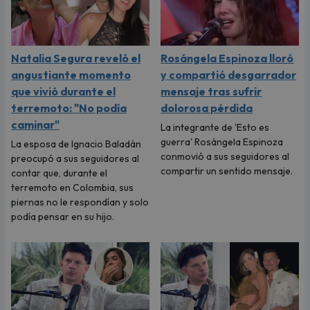
Natalia Segura reveló el
Rosángela Espinoza lloró
angustiante momento
y compartió desgarrador
que vivió durante el
mensaje tras sufrir
terremoto: "No podía
dolorosa pérdida
caminar"
La integrante de 'Esto es
guerra' Rosángela Espinoza
La esposa de Ignacio Baladán
conmovió a sus seguidores al
preocupó a sus seguidores al
compartir un sentido mensaje.
contar que, durante el
terremoto en Colombia, sus
piernas no le respondían y solo
podía pensar en su hijo.