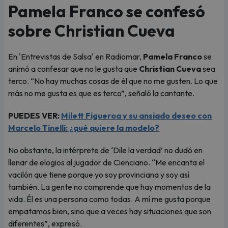
Pamela Franco se confesó
sobre Christian Cueva
En 'Entrevistas de Salsa' en Radiomar,
Pamela Franco
se
animó a confesar que no le gusta que
Christian Cueva
sea
terco. “No hay muchas cosas de él que no me gusten. Lo que
más no me gusta es que es terco”, señaló la cantante.
PUEDES VER:
Milett Figueroa y su ansiado deseo con
Marcelo Tinelli: ¿qué quiere la modelo?
No obstante, la intérprete de ‘Dile la verdad’ no dudó en
llenar de elogios al jugador de Cienciano. “Me encanta el
vacilón que tiene porque yo soy provinciana y soy así
también. La gente no comprende que hay momentos de la
vida. Él es una persona como todas. A mí me gusta porque
empatamos bien, sino que a veces hay situaciones que son
diferentes”, expresó.