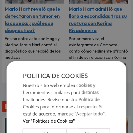
Mario Hart reveló que le
Mario Hart admitió que
detectaron un tumor en
lloró a escondidas tras su
la cabeza: ¿cuál es su
ruptura con Korina
diagnóstico?
Rivadeneira
En una entrevista con Magaly
Por primera vez, el
Medina, Mario Hart contó el
exintegrante de Combate
diagnóstico que recibió de los
contó cómo realmente afrontó
médicos.
el fin de su relación con Korina
Rivadeneira, madre de sus dos
hijos.
POLITICA DE COOKIES
Nuestro sitio web emplea cookies y
herramientas similares para distintas
finalidades. Revise nuestra Política de
Lo último
Cookies para informarse al respecto. Si
está de acuerdo, marque “Aceptar todo".
Ver "Políticas de Cookies"