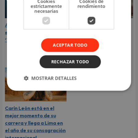
Cookies
Cookies de
estrictamente
rendimiento
necesarias
Aria Vega conquista con
¿Greeicy está
el lanzamiento de
embarazada de su
‘Tototo (+4)’
segundo hijo? Mike Bahía
ACEPTAR TODO
compartió revelador
video
RECHAZAR TODO
MOSTRAR DETALLES
Carín León está en el
mejor momento de su
carrera y llega a Lima en
el año de su consagración
internacional