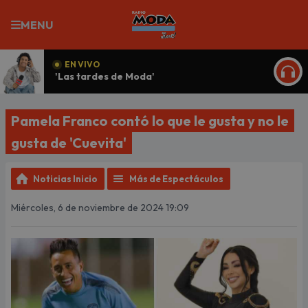
MENU
EN VIVO
'Las tardes de Moda'
ESCU
Pamela Franco contó lo que le gusta y no le
gusta de 'Cuevita'
Noticias Inicio
Más de Espectáculos
Miércoles, 6 de noviembre de 2024 19:09