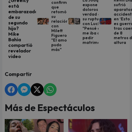
La Joaqui
Kevin Dí
¿Greeicy
confirmó
expone la
sufrió
está
que
dolorosa
aparato
embarazada
retomó
verdad de
acciden
su
de su
su ruptura
en ‘Esto
relación
segundo
con Luck Ra:
es guerr
con
hijo?
"Pensé que
tras cae
Milett
me iba a
de 8
Mike
Figueroa:
pedir
metros 
Bahía
"El amor
matrimonio"
altura
pudo
compartió
más"
revelador
video
Compartir
Más de Espectáculos