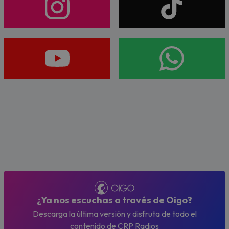
¿Ya nos escuchas a través de Oigo?
Descarga la última versión y disfruta de todo el
contenido de CRP Radios