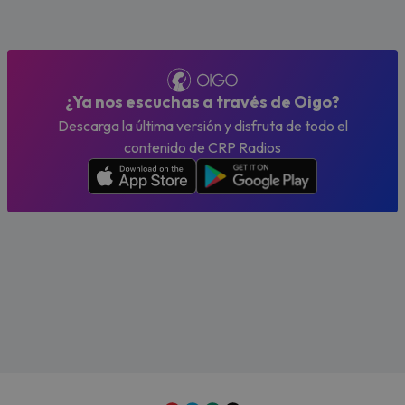
¿Ya nos escuchas a través de Oigo?
Descarga la última versión y disfruta de todo el
contenido de CRP Radios