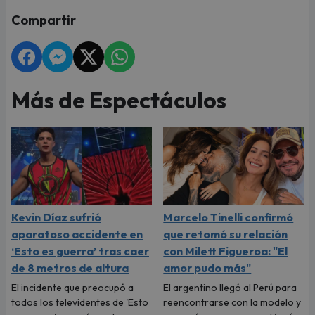
Compartir
Más de Espectáculos
Kevin Díaz sufrió
Marcelo Tinelli confirmó
aparatoso accidente en
que retomó su relación
‘Esto es guerra’ tras caer
con Milett Figueroa: "El
de 8 metros de altura
amor pudo más"
El incidente que preocupó a
El argentino llegó al Perú para
todos los televidentes de 'Esto
reencontrarse con la modelo y