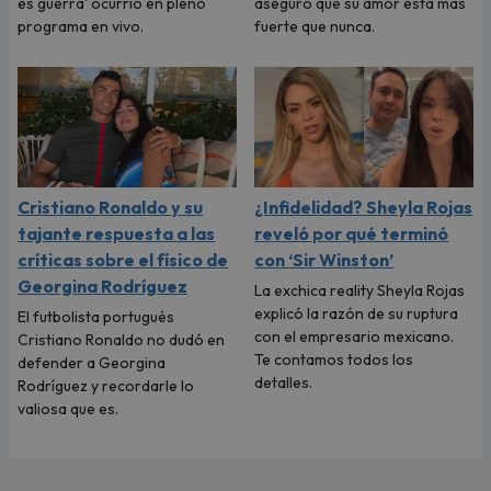
es guerra' ocurrió en pleno
aseguró que su amor está más
programa en vivo.
fuerte que nunca.
Cristiano Ronaldo y su
¿Infidelidad? Sheyla Rojas
tajante respuesta a las
reveló por qué terminó
críticas sobre el físico de
con ‘Sir Winston’
Georgina Rodríguez
La exchica reality Sheyla Rojas
explicó la razón de su ruptura
El futbolista portugués
con el empresario mexicano.
Cristiano Ronaldo no dudó en
Te contamos todos los
defender a Georgina
detalles.
Rodríguez y recordarle lo
valiosa que es.