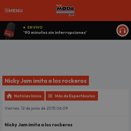
MENU
EN VIVO
'90 minutos sin interrupciones'
ESCU
Nicky Jam imita a los rockeros
Noticias Inicio
Más de Espectáculos
Viernes, 12 de junio de 2015 06:09
Nicky Jam imita a los rockeros