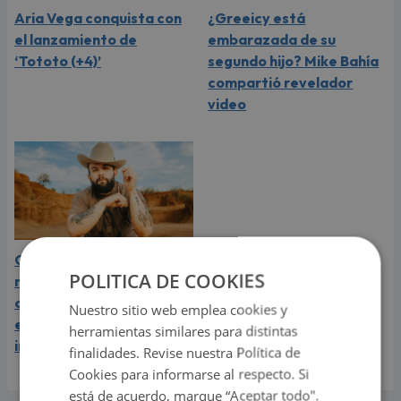
Aria Vega conquista con
¿Greeicy está
el lanzamiento de
embarazada de su
‘Tototo (+4)’
segundo hijo? Mike Bahía
compartió revelador
video
Carín León está en el
POLITICA DE COOKIES
mejor momento de su
carrera y llega a Lima en
Nuestro sitio web emplea cookies y
el año de su consagración
herramientas similares para distintas
internacional
finalidades. Revise nuestra Política de
Cookies para informarse al respecto. Si
está de acuerdo, marque “Aceptar todo".