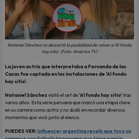
Nataniel Sánchez no descartó la posibilidad de volver a 'Al fondo
hay sitio'. (Foto: América TV)
La joven actriz que interpretaba a Fernanda de las
Casas fue captada en las instalaciones de 'Al fondo
hay sitio'.
Nataniel Sánchez
visitó el set de
'Al fondo hay sitio'
tras
varios años. Esta serie peruana que marcó una etapa clave
en su carrera como actriz y no dudó en recordar diversos
momentos que vivió junto al elenco.
PUEDES VER:
Influencer argentina reveló que tuvo un
romance con futbolista peruano que tiene pareja