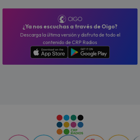
¿Ya nos escuchas a través de Oigo?
Descarga la última versión y disfruta de todo el
contenido de CRP Radios