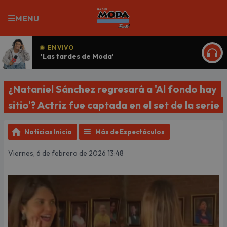
MENU
EN VIVO
'Las tardes de Moda'
ESCU
¿Nataniel Sánchez regresará a 'Al fondo hay
sitio'? Actriz fue captada en el set de la serie
Noticias Inicio
Más de Espectáculos
Viernes, 6 de febrero de 2026 13:48