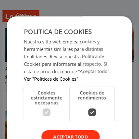
Lo último
POLITICA DE COOKIES
Nuestro sitio web emplea cookies y
herramientas similares para distintas
finalidades. Revise nuestra Política de
Cookies para informarse al respecto. Si
Aria Vega conquista con
¿Greeicy está
está de acuerdo, marque “Aceptar todo".
el lanzamiento de
embarazada de su
Ver "Políticas de Cookies"
‘Tototo (+4)’
segundo hijo? Mike Bahía
compartió revelador
Cookies
Cookies de
estrictamente
rendimiento
video
necesarias
ACEPTAR TODO