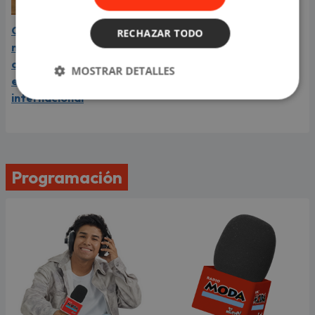
Carín León está en el
RECHAZAR TODO
mejor momento de su
carrera y llega a Lima en
MOSTRAR DETALLES
el año de su consagración
internacional
Programación