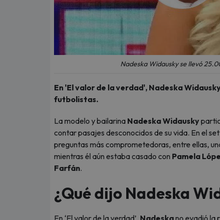
Nadeska Widausky se llevó 25.000
En 'El valor de la verdad', Nadeska Widausky
futbolistas.
La modelo y bailarina
Nadeska Widausky
parti
contar pasajes desconocidos de su vida. En el se
preguntas más comprometedoras, entre ellas, una
mientras él aún estaba casado con
Pamela Lóp
Farfán
.
¿Qué dijo Nadeska Wi
En ‘El valor de la verdad’,
Nadeska
no evadió la 