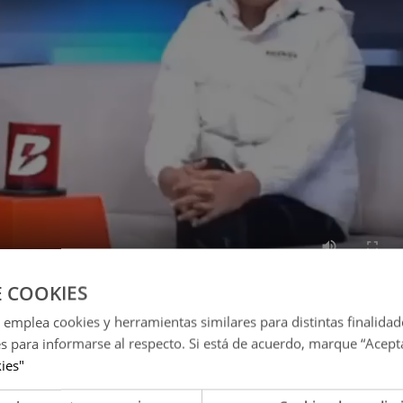
E COOKIES
 emplea cookies y herramientas similares para distintas finalidad
es para informarse al respecto. Si está de acuerdo, marque “Acept
rse con Yahaira Plasencia? Así respondió la pareja de Far
kies"
 Nadeska Widausky respondió 