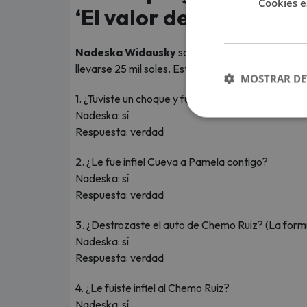
Cookies e
‘El valor de la verdad’
Nadeska Widausky
sorprendió al contar pasajes
llevarse 25 mil soles. Estas fueron las 20 pregun
MOSTRAR DE
1. ¿Tuviste un choque y fuga con Christian Cueva?
Nadeska: sí
Respuesta: verdad
2. ¿Le fue infiel Cueva a Pamela contigo?
Nadeska: sí
Respuesta: verdad
3. ¿Destrozaste el auto de Chemo Ruiz? (La form
Nadeska: sí
Respuesta: verdad
4. ¿Le fuiste infiel al Chemo Ruiz?
Nadeska: sí