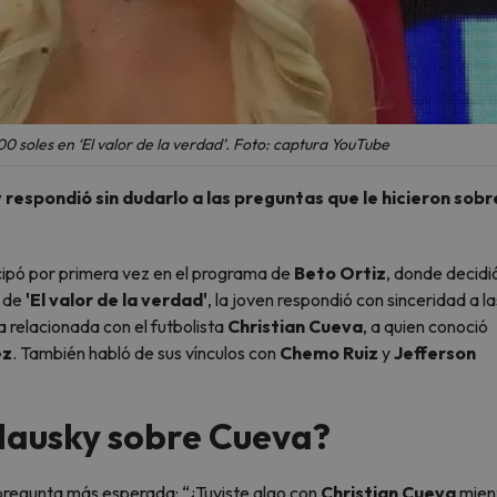
 soles en ‘El valor de la verdad’. Foto: captura YouTube
 respondió sin dudarlo a las preguntas que le hicieron sobr
cipó por primera vez en el programa de
Beto Ortiz
, donde decidi
t de
'El valor de la verdad'
, la joven respondió con sinceridad a la
 relacionada con el futbolista
Christian Cueva
, a quien conoció
ez
. También habló de sus vínculos con
Chemo Ruiz
y
Jefferson
dausky sobre Cueva?
pregunta más esperada: “¿Tuviste algo con
Christian Cueva
mien