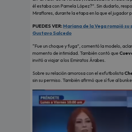
él estaba con Pamela López?”. Sin dudarlo, respon
Miraflores, durante la etapa en la que el jugador
PUEDES VER:
Mariana de la Vega rompió su s
Gustavo Salcedo
“Fue un choque y fuga”, comentó la modelo, aclara
momento de intimidad. También contó que
Cuev
invitó a viajar a los Emiratos Árabes.
Sobre su relación amorosa con el exfutbolista
Che
sin su permiso. También afirmó que sí fue al bunk