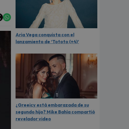
Aria Vega conquista con el
lanzamiento de ‘Tototo (+4)’
¿Greeicy está embarazada de su
segundo hijo? Mike Bahía compartió
revelador video