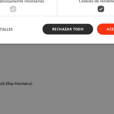
strictamente necesarias
Cookies de rendim
 difíciles de su vida y sus vínculos con conocidos futbolistas, logr
tas que respondió.
TALLES
RECHAZAR TODO
ACE
uló Elías Montalvo)