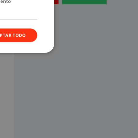
iento
ando
PTAR TODO