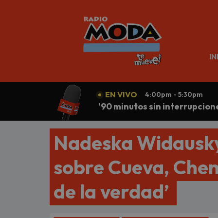
N
IN
EN VIVO
4:00pm - 5:30pm
'90 minutos sin interrupcion
Nadeska Widausky 
sobre Cueva, Chemo
de la verdad’