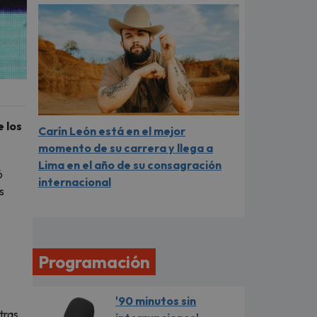
e los
Carín León está en el mejor
momento de su carrera y llega a
Lima en el año de su consagración
ó
internacional
s
Programación
'90 minutos sin
tras