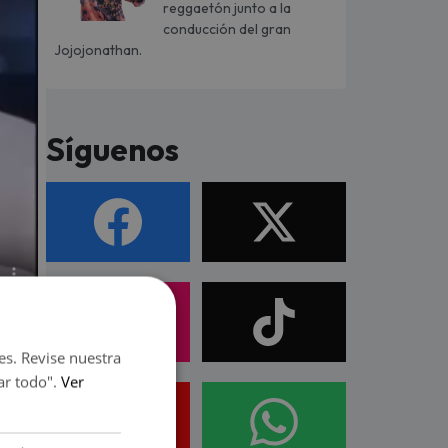
reggaetón junto a la
conducción del gran
Jojojonathan.
Síguenos
es. Revise nuestra
ar todo".
Ver
fán
en