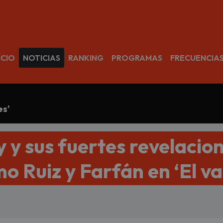
avegación
ICIO
NOTICIAS
RANKING
PROGRAMAS
FRECUENCIA
es'
y sus fuertes revelacio
 Ruiz y Farfán en ‘El va