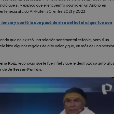
dió que sí, y explicó que el encuentro ocurrió en un Airbnb en
 pertenecía al club Al-Fateh SC, entre 2021 y 2023.
ilencio y contó lo que pasó dentro del hotel al que fue con
ndo que no existió una relación sentimental estable, pero sí un
a
le hizo algunos regalos de alto valor y que, en más de una ocasión
mo Ruiz,
reconoció que le fue infiel y que le destrozó su auto al u
er de
Jefferson Farfán.