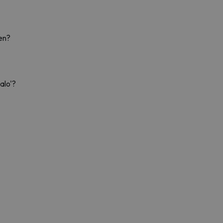
en?
alo'?