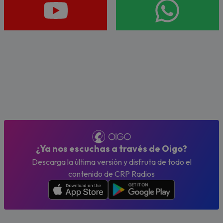
¿Ya nos escuchas a través de Oigo?
Descarga la última versión y disfruta de todo el
contenido de CRP Radios