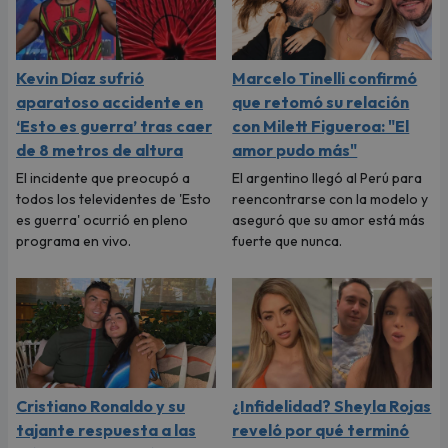
Kevin Díaz sufrió
Marcelo Tinelli confirmó
aparatoso accidente en
que retomó su relación
‘Esto es guerra’ tras caer
con Milett Figueroa: "El
de 8 metros de altura
amor pudo más"
El incidente que preocupó a
El argentino llegó al Perú para
todos los televidentes de 'Esto
reencontrarse con la modelo y
es guerra' ocurrió en pleno
aseguró que su amor está más
programa en vivo.
fuerte que nunca.
Cristiano Ronaldo y su
¿Infidelidad? Sheyla Rojas
tajante respuesta a las
reveló por qué terminó