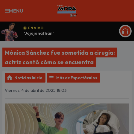
MENU
EN VIVO
'Jojojonathan'
ESCU
Mónica Sánchez fue sometida a cirugía:
actriz contó cómo se encuentra
Noticias Inicio
Más de Espectáculos
Viernes, 4 de abril de 2025 18:03