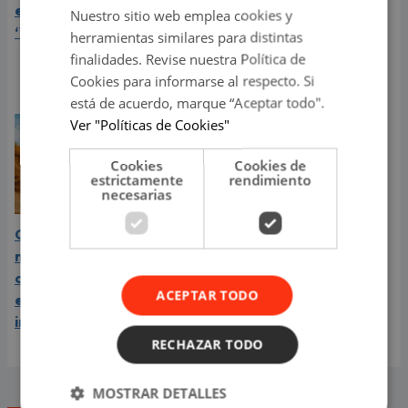
el lanzamiento de
embarazada de su
Nuestro sitio web emplea cookies y
‘Tototo (+4)’
segundo hijo? Mike Bahía
herramientas similares para distintas
compartió revelador
finalidades. Revise nuestra Política de
video
Cookies para informarse al respecto. Si
está de acuerdo, marque “Aceptar todo".
Ver "Políticas de Cookies"
Cookies
Cookies de
estrictamente
rendimiento
necesarias
Carín León está en el
mejor momento de su
carrera y llega a Lima en
ACEPTAR TODO
el año de su consagración
internacional
RECHAZAR TODO
MOSTRAR DETALLES