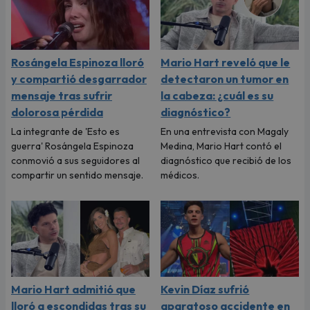
Rosángela Espinoza lloró
Mario Hart reveló que le
y compartió desgarrador
detectaron un tumor en
mensaje tras sufrir
la cabeza: ¿cuál es su
dolorosa pérdida
diagnóstico?
La integrante de 'Esto es
En una entrevista con Magaly
guerra' Rosángela Espinoza
Medina, Mario Hart contó el
conmovió a sus seguidores al
diagnóstico que recibió de los
compartir un sentido mensaje.
médicos.
Mario Hart admitió que
Kevin Díaz sufrió
lloró a escondidas tras su
aparatoso accidente en