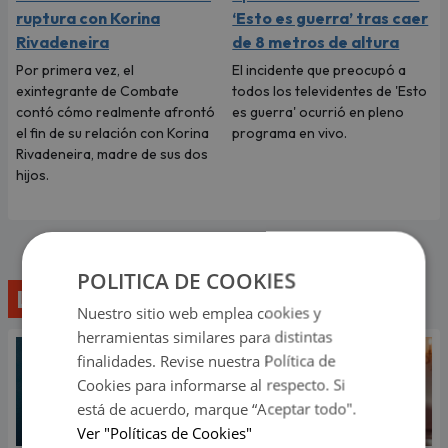
ruptura con Korina
‘Esto es guerra’ tras caer
Rivadeneira
de 8 metros de altura
Por primera vez, el
El incidente que preocupó a
exintegrante de Combate
todos los televidentes de 'Esto
contó cómo realmente afrontó
es guerra' ocurrió en pleno
el fin de su relación con Korina
programa en vivo.
Rivadeneira, madre de sus dos
hijos.
POLITICA DE COOKIES
Lo último
Nuestro sitio web emplea cookies y
herramientas similares para distintas
finalidades. Revise nuestra Política de
Cookies para informarse al respecto. Si
está de acuerdo, marque “Aceptar todo".
Ver "Políticas de Cookies"