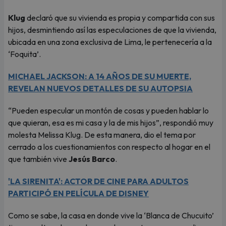
Klug
declaró que su vivienda es propia y compartida con sus
hijos, desmintiendo así las especulaciones de que la vivienda,
ubicada en una zona exclusiva de Lima, le pertenecería a la
‘Foquita’.
MICHAEL JACKSON: A 14 AÑOS DE SU MUERTE,
REVELAN NUEVOS DETALLES DE SU AUTOPSIA
“Pueden especular un montón de cosas y pueden hablar lo
que quieran, esa es mi casa y la de mis hijos”, respondió muy
molesta Melissa Klug. De esta manera, dio el tema por
cerrado a los cuestionamientos con respecto al hogar en el
que también vive
Jesús Barco
.
'LA SIRENITA': ACTOR DE CINE PARA ADULTOS
PARTICIPÓ EN PELÍCULA DE DISNEY
Como se sabe, la casa en donde vive la ‘Blanca de Chucuito’