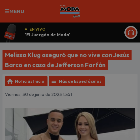
MENU
EN VIVO
'El Juergón de Moda'
ESCU
Melissa Klug aseguró que no vive con Jesús
Barco en casa de Jefferson Farfán
Noticias Inicio
Más de Espectáculos
Viernes, 30 de junio de 2023 15:51