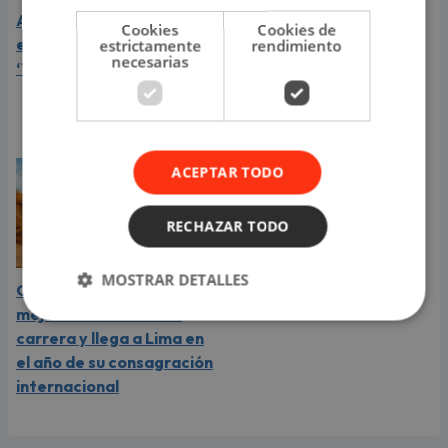
Aria Vega conquista con
¿Greeicy está
Cookies
Cookies de
el lanzamiento de
embarazada de su
estrictamente
rendimiento
necesarias
‘Tototo (+4)’
segundo hijo? Mike Bahía
compartió revelador
video
ACEPTAR TODO
RECHAZAR TODO
MOSTRAR DETALLES
Carín León está en el
mejor momento de su
carrera y llega a Lima en
el año de su consagración
internacional