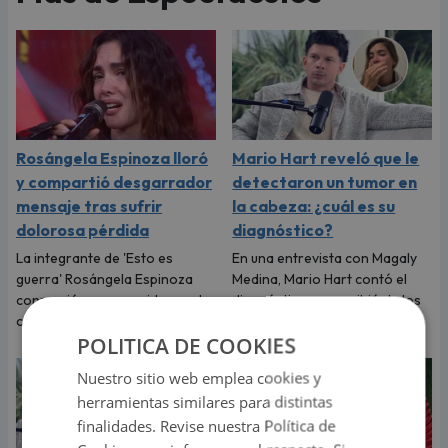
Rosángela Espinoza lloró
Mario Hart reveló que le
y compartió desgarrador
detectaron un tumor en
mensaje tras sufrir
la cabeza: ¿cuál es su
dolorosa pérdida
diagnóstico?
La integrante de 'Esto es
En una entrevista con Magaly
guerra' Rosángela Espinoza
Medina, Mario Hart contó el
conmovió a sus seguidores al
diagnóstico que recibió de los
compartir un sentido mensaje.
médicos.
POLITICA DE COOKIES
Nuestro sitio web emplea cookies y
herramientas similares para distintas
finalidades. Revise nuestra Política de