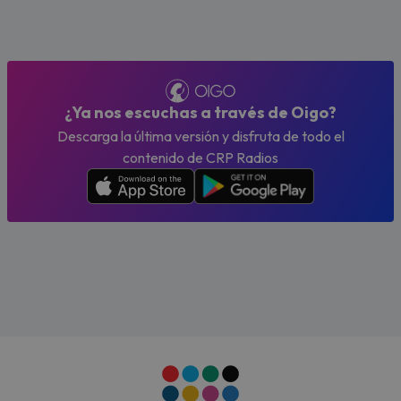
¿Ya nos escuchas a través de Oigo?
Descarga la última versión y disfruta de todo el
contenido de CRP Radios