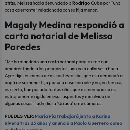
atrás, Melissa había denunciado a
Rodrigo Cuba
por “una
cosa aberrante” relacionada con su hija menor.
Magaly Medina respondió a
carta notarial de Melissa
Paredes
“Me ha mandado una carta notarial porque cree que,
amedrentando a los periodistas, uno va a callarse la boca.
Ayer dije, en medio de mi contestación, que ella demandó al
papá de su menor hija por una cosa horrible y no, no fue así,
es cierto, han pasado tantos años que mi memoria no es
estrictamente rígida en esos aspectos y me olvido de
algunas cosas”, admitió la 'Urraca' ante cámaras.
PUEDES VER:
María Pía trabajará junto a Karina
Rivera tras 25 años y anunció a Paolo Guerrero como