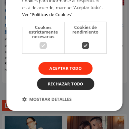
Cookies para informarse al respecto. Si
está de acuerdo, marque “Aceptar todo".
Mario Hart admitió que
Kevin Díaz sufrió
Ver "Políticas de Cookies"
lloró a escondidas tras su
aparatoso accidente en
ruptura con Korina
‘Esto es guerra’ tras caer
Cookies
Cookies de
Rivadeneira
de 8 metros de altura
estrictamente
rendimiento
necesarias
Por primera vez, el
El incidente que preocupó a
exintegrante de Combate
todos los televidentes de 'Esto
contó cómo realmente afrontó
es guerra' ocurrió en pleno
el fin de su relación con Korina
programa en vivo.
Rivadeneira, madre de sus dos
ACEPTAR TODO
hijos.
RECHAZAR TODO
MOSTRAR DETALLES
Lo último