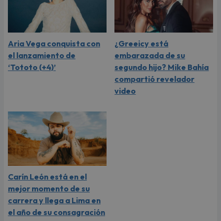
Aria Vega conquista con
¿Greeicy está
el lanzamiento de
embarazada de su
‘Tototo (+4)’
segundo hijo? Mike Bahía
compartió revelador
video
Carín León está en el
mejor momento de su
carrera y llega a Lima en
el año de su consagración