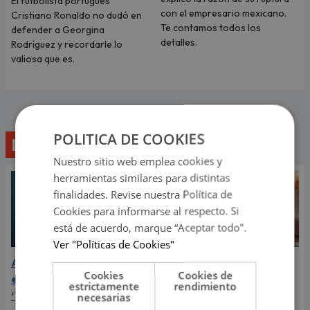
El futbolista portugués
con el empresario mexicano.
Cristiano Ronaldo no dudó en
Te contamos todos los
defender a Georgina
detalles.
Rodríguez y recordarle lo
valiosa que es.
POLITICA DE COOKIES
Lo último
Nuestro sitio web emplea cookies y
herramientas similares para distintas
finalidades. Revise nuestra Política de
Cookies para informarse al respecto. Si
está de acuerdo, marque “Aceptar todo".
Ver "Políticas de Cookies"
Aria Vega conquista con
¿Greeicy está
Cookies
Cookies de
el lanzamiento de
embarazada de su
estrictamente
rendimiento
‘Tototo (+4)’
segundo hijo? Mike Bahía
necesarias