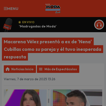
MENU
EN VIVO
'Madrugadas de Moda'
ESCU
Macarena Vélez presentó a ex de 'Nena'
Cubillas como su pareja y él tuvo inesperada
respuesta
Noticias Inicio
Más de Espectáculos
Viernes, 7 de marzo de 2025 13:26