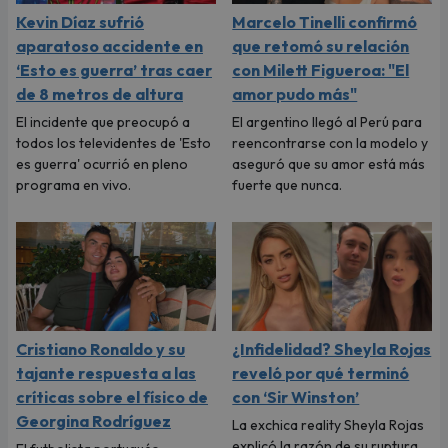
Kevin Díaz sufrió
Marcelo Tinelli confirmó
aparatoso accidente en
que retomó su relación
‘Esto es guerra’ tras caer
con Milett Figueroa: "El
de 8 metros de altura
amor pudo más"
El incidente que preocupó a
El argentino llegó al Perú para
todos los televidentes de 'Esto
reencontrarse con la modelo y
es guerra' ocurrió en pleno
aseguró que su amor está más
programa en vivo.
fuerte que nunca.
Cristiano Ronaldo y su
¿Infidelidad? Sheyla Rojas
tajante respuesta a las
reveló por qué terminó
críticas sobre el físico de
con ‘Sir Winston’
Georgina Rodríguez
La exchica reality Sheyla Rojas
explicó la razón de su ruptura