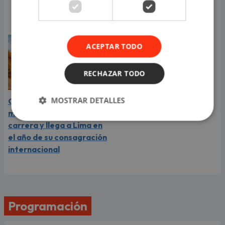
compartió revelador
video
ACEPTAR TODO
RECHAZAR TODO
MOSTRAR DETALLES
Carín León está en el
mejor momento de su
carrera y llega a Lima en
el año de su consagración
internacional
Programación