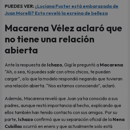
PUEDES VER:
¿Luciana Fuster está embarazada de
Juan Morelli? Esto reveló la exreina de belleza
Macarena Vélez aclaró que
no tiene una relación
abierta
Ante la respuesta de
Ichazo
, Gigi le preguntó a
Macarena
:
“Ah, o sea, tú puedes salir con otros chicos, te pueden
cargar”, a lo que la modelo respondió negando que tuvieran
una relación abierta. “Nos estamos conociendo”, aclaró.
Además, Macarena reveló que Juan ya ha conocido a sus
padres, aunque restó importancia al hecho, explicando que
ellos también han tenido contacto con sus amigos. Por su
parte,
Ichazo
confirmó que su separación oficial de la
Nena
Cubillas
ocurrió en enero y que actualmente solo está