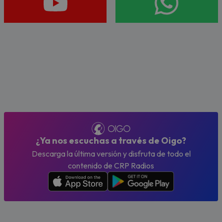
¿Ya nos escuchas a través de Oigo?
Descarga la última versión y disfruta de todo el
contenido de CRP Radios