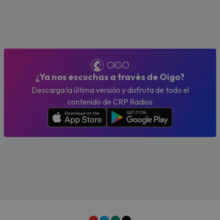
¿Ya nos escuchas a través de Oigo?
Descarga la última versión y disfruta de todo el
contenido de CRP Radios