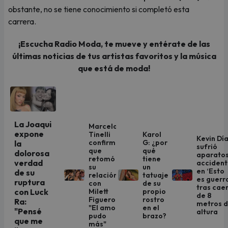
obstante, no se tiene conocimiento si completó esta
carrera.
¡Escucha Radio Moda, te mueve y entérate de las
últimas noticias de tus artistas favoritos y la música
que está de moda!
La Joaqui
Marcelo
expone
Tinelli
Karol
Kevin Dí
confirmó
G: ¿por
la
sufrió
que
qué
dolorosa
aparato
retomó
tiene
verdad
acciden
su
un
en ‘Esto
de su
relación
tatuaje
es guerr
ruptura
con
de su
tras cae
Milett
propio
con Luck
de 8
Figueroa:
rostro
Ra:
metros 
"El amor
en el
"Pensé
altura
pudo
brazo?
que me
más"