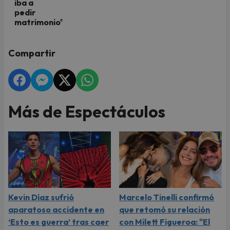
iba a
pedir
matrimonio"
Compartir
Más de Espectáculos
Kevin Díaz sufrió
Marcelo Tinelli confirmó
aparatoso accidente en
que retomó su relación
‘Esto es guerra’ tras caer
con Milett Figueroa: "El