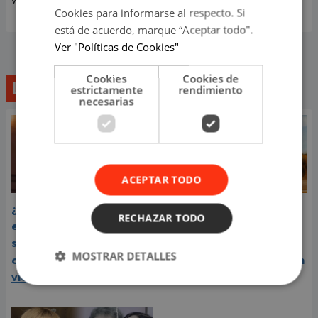
valiosa que es.
Cookies para informarse al respecto. Si
está de acuerdo, marque “Aceptar todo".
Ver "Políticas de Cookies"
Cookies
Cookies de
Lo último
estrictamente
rendimiento
necesarias
ACEPTAR TODO
¿Greeicy está
Carín León está en el
RECHAZAR TODO
embarazada de su
mejor momento de su
segundo hijo? Mike Bahía
carrera y llega a Lima en
MOSTRAR DETALLES
compartió revelador
el año de su consagración
video
internacional