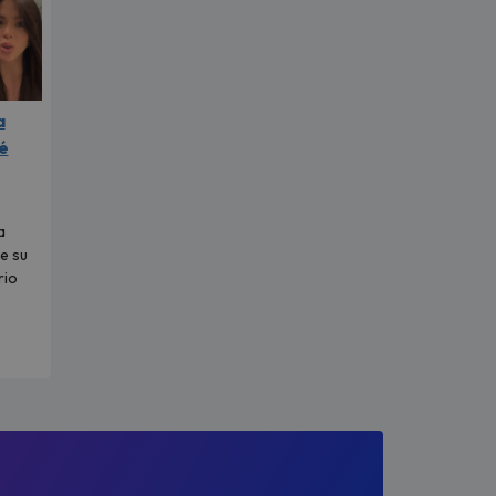
a
é
a
e su
rio