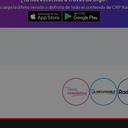
carga la última versión y disfruta de todo el contenido de CRP Ra