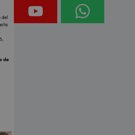
 del
asta
6,
s de