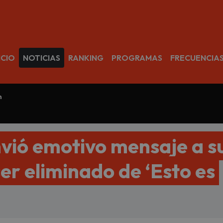
avegación
ICIO
NOTICIAS
RANKING
PROGRAMAS
FRECUENCIA
m
nvió emotivo mensaje a s
ser eliminado de ‘Esto es