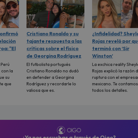
confirmó
Cristiano Ronaldo y su
¿Infidelidad? Sheyl
elación
tajante respuesta a las
Rojas reveló por qu
oa: "El
críticas sobre el físico
terminó con ‘Sir
de Georgina Rodríguez
Winston’
l Perú
El futbolista portugués
La exchica reality Sheyl
 con la
Cristiano Ronaldo no dudó
Rojas explicó la razón d
ue su
en defender a Georgina
ruptura con el empresa
te que
Rodríguez y recordarle lo
mexicano. Te contamos
valiosa que es.
todos los detalles.
¿Ya nos escuchas a través de Oigo?