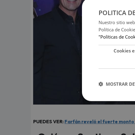
POLITICA D
Nuestro sitio web
Política de Cooki
"Políticas de Coo
Cookies e
MOSTRAR DE
PUEDES VER:
Farfán reveló el fuerte monto