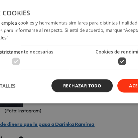
E COOKIES
 emplea cookies y herramientas similares para distintas finalidad
es para informarse al respecto. Si está de acuerdo, marque “Acept
kies"
strictamente necesarias
Cookies de rendim
TALLES
RECHAZAR TODO
ACE
(Foto: Instagram)
 de dinero que le pasa a Darinka Ramírez