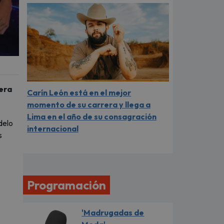
uera
Carín León está en el mejor
momento de su carrera y llega a
Lima en el año de su consagración
delo
internacional
s
Programación
'Madrugadas de