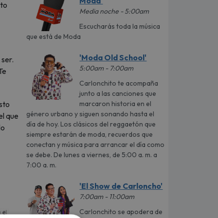
Moda'
nto
Media noche - 5:00am
Escucharás toda la música
que está de Moda
'Moda Old School'
 ser.
5:00am - 7:00am
Te
Carlonchito te acompaña
junto a las canciones que
marcaron historia en el
sto
género urbano y siguen sonando hasta el
el que
día de hoy. Los clásicos del reggaetón que
lo
siempre estarán de moda, recuerdos que
conectan y música para arrancar el día como
se debe. De lunes a viernes, de 5:00 a. m. a
7:00 a. m.
'El Show de Carloncho'
7:00am - 11:00am
Carlonchito se apodera de