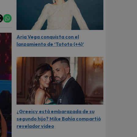
Aria Vega conquista con el
lanzamiento de ‘Tototo (+4)’
¿Greeicy está embarazada de su
segundo hijo? Mike Bahía compartió
revelador video