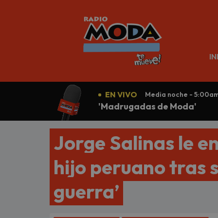
N
IN
EN VIVO
Media noche - 5:00a
'Madrugadas de Moda'
Jorge Salinas le e
hijo peruano tras 
guerra’