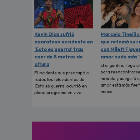
Kevin Díaz sufrió
Marcelo Tinelli 
aparatoso accidente en
que retomó su r
‘Esto es guerra’ tras
con Milett Figuer
caer de 8 metros de
amor pudo más"
altura
El argentino llegó a
para reencontrarse
El incidente que preocupó a
modelo y aseguró q
todos los televidentes de
amor está más fuer
'Esto es guerra' ocurrió en
nunca.
pleno programa en vivo.