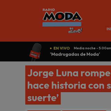
N
IN
EN VIVO
Media noche - 5:00a
'Madrugadas de Moda'
Jorge Luna rompe 
hace historia con 
suerte’