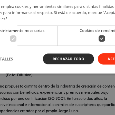
 emplea cookies y herramientas similares para distintas finalidad
es para informarse al respecto. Si está de acuerdo, marque “Acept
kies"
strictamente necesarias
Cookies de rendim
TALLES
RECHAZAR TODO
ACE
(Foto: Difusión)
a propuesta distinta dentro de la industria de creación de conten
suarios con beneficios, experiencias y premios mensuales bajo
cluso por una certificación ISO 9001. En tan solo dos años, la
ivel nacional e internacional, con miles de suscriptores que parti
periencias creadas por el propio Jorge Luna.