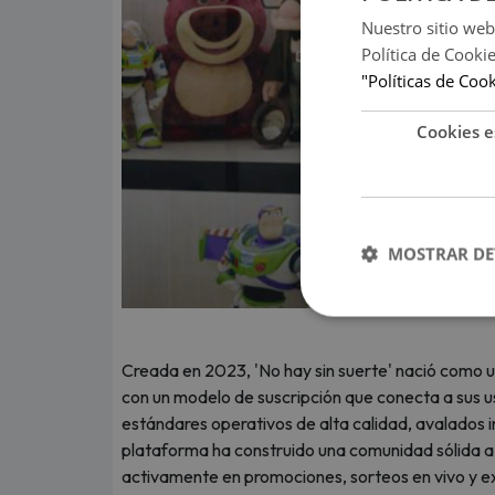
Nuestro sitio web
Política de Cooki
"Políticas de Coo
Cookies e
MOSTRAR DE
Creada en 2023, 'No hay sin suerte' nació como un
con un modelo de suscripción que conecta a sus u
estándares operativos de alta calidad, avalados in
plataforma ha construido una comunidad sólida a n
activamente en promociones, sorteos en vivo y ex