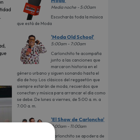
Moda'
un
Media noche - 5:00am
ntidad
.
Escucharás toda la música
que está de Moda
'Moda Old School'
5:00am - 7:00am
ad,
 que
Carlonchito te acompaña
junto a las canciones que
marcaron historia en el
género urbano y siguen sonando hasta el
día de hoy. Los clásicos del reggaetón que
siempre estarán de moda, recuerdos que
conectan y música para arrancar el día como
se debe. De lunes a viernes, de 5:00 a. m. a
7:00 a. m.
'El Show de Carloncho'
7:00am - 11:00am
Carlonchito se apodera de