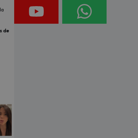
la
s de