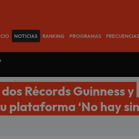
avegación
ICIO
NOTICIAS
RANKING
PROGRAMAS
FRECUENCIA
m
dos Récords Guinness y
su plataforma ‘No hay si