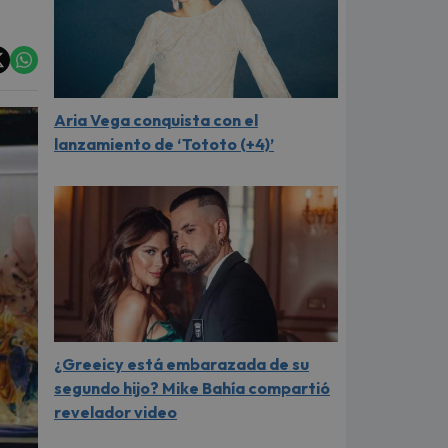
Aria Vega conquista con el
lanzamiento de ‘Tototo (+4)’
¿Greeicy está embarazada de su
segundo hijo? Mike Bahía compartió
revelador video