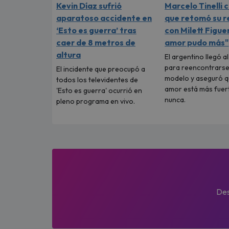
Kevin Díaz sufrió
Marcelo Tinelli 
aparatoso accidente en
que retomó su r
‘Esto es guerra’ tras
con Milett Figuer
caer de 8 metros de
amor pudo más"
altura
El argentino llegó a
para reencontrarse
El incidente que preocupó a
modelo y aseguró q
todos los televidentes de
amor está más fuer
'Esto es guerra' ocurrió en
nunca.
pleno programa en vivo.
Des