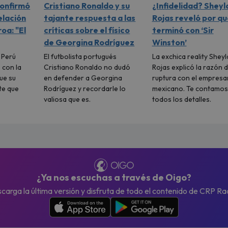
confirmó
Cristiano Ronaldo y su
¿Infidelidad? Sheyl
elación
tajante respuesta a las
Rojas reveló por qu
oa: "El
críticas sobre el físico
terminó con ‘Sir
de Georgina Rodríguez
Winston’
l Perú
El futbolista portugués
La exchica reality Sheyl
 con la
Cristiano Ronaldo no dudó
Rojas explicó la razón d
ue su
en defender a Georgina
ruptura con el empresa
te que
Rodríguez y recordarle lo
mexicano. Te contamos
valiosa que es.
todos los detalles.
¿Ya nos escuchas a través de Oigo?
carga la última versión y disfruta de todo el contenido de CRP Ra