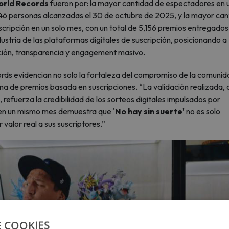
orld Records
fueron por: la mayor cantidad de espectadores en 
,146 personas alcanzadas el 30 de octubre de 2025, y la mayor ca
cripción en un solo mes, con un total de 5,156 premios entregados
ustria de las plataformas digitales de suscripción, posicionando a
ción, transparencia y engagement masivo.
ords evidencian no solo la fortaleza del compromiso de la comunid
ma de premios basada en suscripciones. “La validación realizada,
, refuerza la credibilidad de los sorteos digitales impulsados por
n un mismo mes demuestra que '
No hay sin suerte'
no es solo
 valor real a sus suscriptores.”
E COOKIES