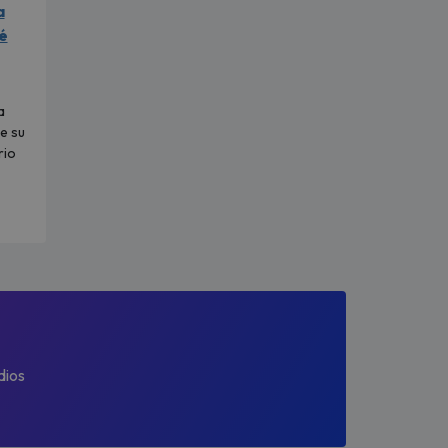
a
é
a
e su
rio
dios