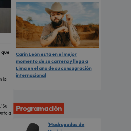
, que
Carín León está en el mejor
momento de su carrera y llega a
Lima en el año de su consagración
internacional
n la
.”Su
Programación
unto a
'Madrugadas de