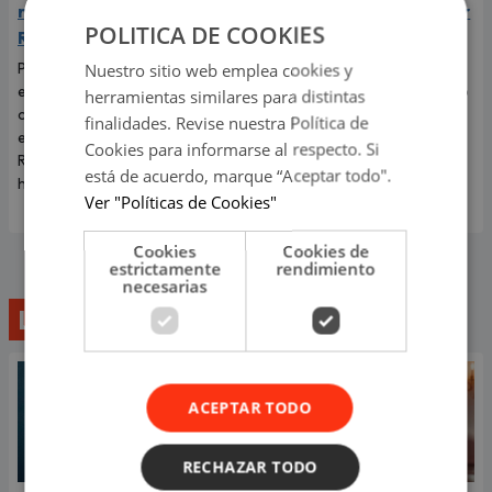
ruptura con Korina
‘Esto es guerra’ tras caer
POLITICA DE COOKIES
Rivadeneira
de 8 metros de altura
Por primera vez, el
El incidente que preocupó a
Nuestro sitio web emplea cookies y
exintegrante de Combate
todos los televidentes de 'Esto
herramientas similares para distintas
contó cómo realmente afrontó
es guerra' ocurrió en pleno
finalidades. Revise nuestra Política de
el fin de su relación con Korina
programa en vivo.
Cookies para informarse al respecto. Si
Rivadeneira, madre de sus dos
está de acuerdo, marque “Aceptar todo".
hijos.
Ver "Políticas de Cookies"
Cookies
Cookies de
estrictamente
rendimiento
necesarias
Lo último
ACEPTAR TODO
RECHAZAR TODO