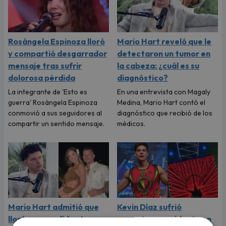
Rosángela Espinoza lloró
Mario Hart reveló que le
y compartió desgarrador
detectaron un tumor en
mensaje tras sufrir
la cabeza: ¿cuál es su
dolorosa pérdida
diagnóstico?
La integrante de 'Esto es
En una entrevista con Magaly
guerra' Rosángela Espinoza
Medina, Mario Hart contó el
conmovió a sus seguidores al
diagnóstico que recibió de los
compartir un sentido mensaje.
médicos.
Mario Hart admitió que
Kevin Díaz sufrió
lloró a escondidas tras su
aparatoso accidente en