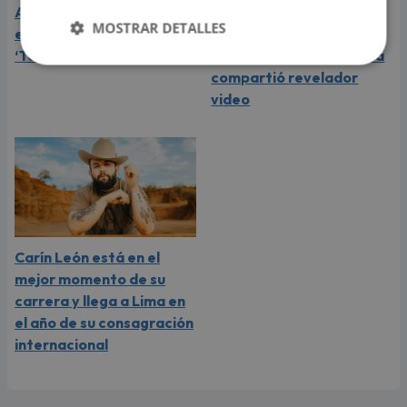
Aria Vega conquista con
¿Greeicy está
MOSTRAR DETALLES
el lanzamiento de
embarazada de su
‘Tototo (+4)’
segundo hijo? Mike Bahía
compartió revelador
video
Carín León está en el
mejor momento de su
carrera y llega a Lima en
el año de su consagración
internacional