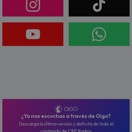
¿Ya nos escuchas a través de Oigo?
Descarga la última versión y disfruta de todo el
contenido de CRP Radios