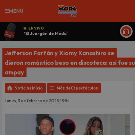
MENU
EN VIVO
'El Juergón de Moda'
ESCU
Jefferson Farfán y Xiomy Kanashiro se
dieron romántico beso en discoteca: así fue su
ampay
Noticias Inicio
Más de Espectáculos
Lunes, 3 de febrero de 2025 13:54