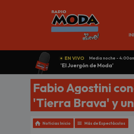
N
IN
EN VIVO
Media noche - 4:00a
'El Juergón de Moda'
Fabio Agostini conq
'Tierra Brava' y u
Noticias Inicio
Más de Espectáculos