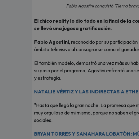
Fabio Agostini conquistó 'Tierra brava
El chico reality lo dio todo en la final de l
se llevó una jugosa gratificación.
Fabio Agostini,
reconocido por su participación
ámbito televisivo al consagrarse como el ganado
El también modelo, demostró una vez más su habil
su paso por el programa, Agostini enfrentó una se
y estrategia.
NATALIE VÉRTIZ Y LAS INDIRECTAS A ETH
"Hasta que llegó la gran noche. La promesa que m
muy orgulloso de mi mismo, porque no saben el gra
sociales.
BRYAN TORRES Y SAMAHARA LOBATÓN: MÚ