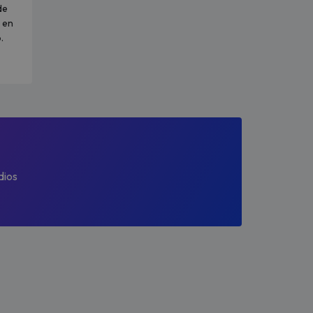
de
 en
.
dios