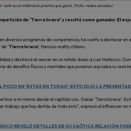
': este es el millonario premio que ganó. (Foto: redes sociales)
a competición de 'Tierra brava' y resultó como ganador. El es
 en diversos programas de competencia, ha vuelto a destacar en e
r de
'Tierra brava'
, famoso reality chileno.
idad y destreza al vencer en un reñido duelo a Luis Mateucci. Du
rie de desafíos físicos y mentales que pusieron a prueba su resist
EL POZO EN 'ESTAS EN TODAS': ESTO DIJO LA PRESENTA
e hice a mi mismo desde el capítulo uno. Ganar 'Tierra brava'. Es
n trabajo que hay detrás de todo esto", expresó el influencer en 
SICO REVELÓ DETALLES DE SU CAÓTICA RELACIÓN [VID