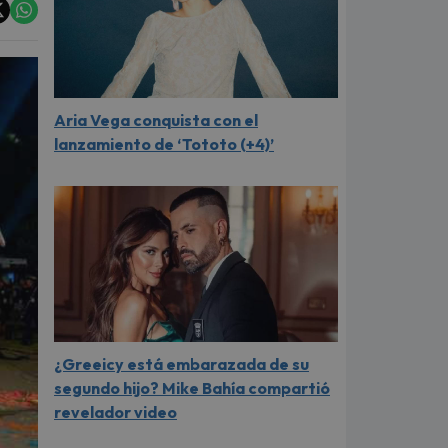
Aria Vega conquista con el
lanzamiento de ‘Tototo (+4)’
¿Greeicy está embarazada de su
segundo hijo? Mike Bahía compartió
revelador video