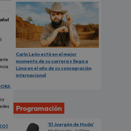
pañol
l
Carín León está en el mejor
rante
momento de su carrera y llega a
encia
Lima en el año de su consagración
internacional
DORA
toy
redes
Programación
'El Juergón de Moda'
EO]
Media noche - 4:00am