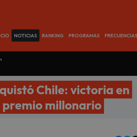
avegación
ICIO
NOTICIAS
RANKING
PROGRAMAS
FRECUENCIA
m
uistó Chile: victoria en
n premio millonario