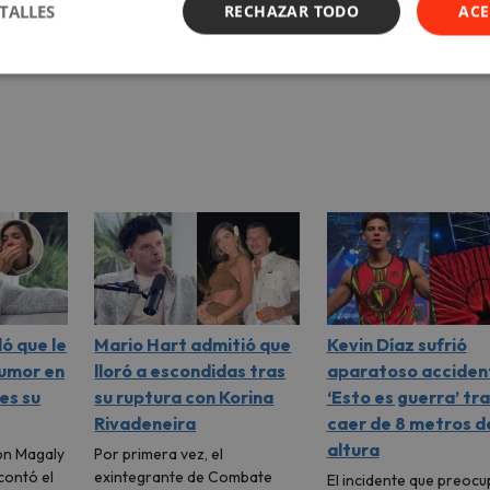
TALLES
RECHAZAR TODO
ACE
ó que le
Mario Hart admitió que
Kevin Díaz sufrió
tumor en
lloró a escondidas tras
aparatoso acciden
 es su
su ruptura con Korina
‘Esto es guerra’ tr
Rivadeneira
caer de 8 metros d
altura
on Magaly
Por primera vez, el
contó el
exintegrante de Combate
El incidente que preocu