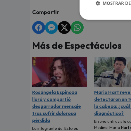
MOSTRAR DE
Compartir
Más de Espectáculos
Rosángela Espinoza
Mario Hart revel
lloró y compartió
detectaron un 
desgarrador mensaje
la cabeza: ¿cuál
tras sufrir dolorosa
diagnóstico?
pérdida
En una entrevista c
Medina, Mario Hart 
La integrante de 'Esto es