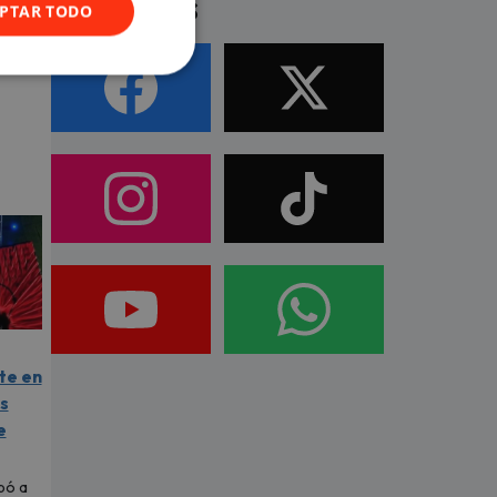
Síguenos
PTAR TODO
te en
as
e
pó a