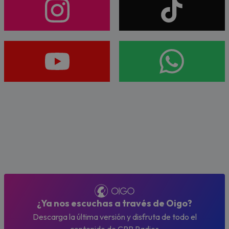
¿Ya nos escuchas a través de Oigo?
Descarga la última versión y disfruta de todo el
contenido de CRP Radios