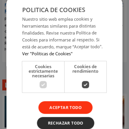
ruptura con Korina
‘Esto es guerra’ tras caer
POLITICA DE COOKIES
Rivadeneira
de 8 metros de altura
Nuestro sitio web emplea cookies y
Por primera vez, el
El incidente que preocupó a
exintegrante de Combate
todos los televidentes de 'Esto
herramientas similares para distintas
contó cómo realmente afrontó
es guerra' ocurrió en pleno
finalidades. Revise nuestra Política de
el fin de su relación con Korina
programa en vivo.
Cookies para informarse al respecto. Si
Rivadeneira, madre de sus dos
está de acuerdo, marque “Aceptar todo".
hijos.
Ver "Políticas de Cookies"
Cookies
Cookies de
estrictamente
rendimiento
necesarias
Lo último
ACEPTAR TODO
RECHAZAR TODO