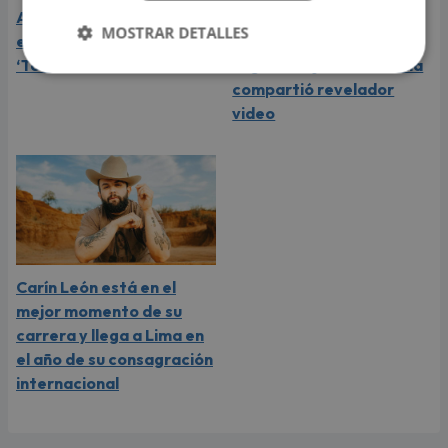
Aria Vega conquista con
¿Greeicy está
MOSTRAR DETALLES
el lanzamiento de
embarazada de su
‘Tototo (+4)’
segundo hijo? Mike Bahía
compartió revelador
video
Carín León está en el
mejor momento de su
carrera y llega a Lima en
el año de su consagración
internacional