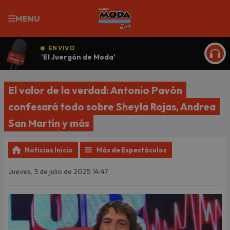
MENU
EN VIVO
'El Juergón de Moda'
ESCU
El valor de la verdad: Antonio Pavón
confesará todo sobre Sheyla Rojas, Andrea
San Martín y más
Noticias Inicio
Más de Espectáculos
Jueves, 3 de julio de 2025 14:47