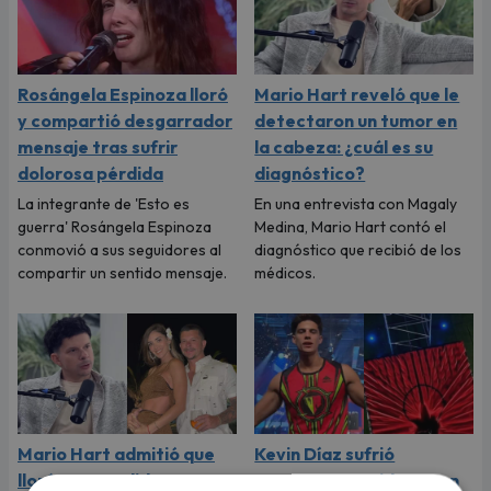
Rosángela Espinoza lloró
Mario Hart reveló que le
y compartió desgarrador
detectaron un tumor en
mensaje tras sufrir
la cabeza: ¿cuál es su
dolorosa pérdida
diagnóstico?
La integrante de 'Esto es
En una entrevista con Magaly
guerra' Rosángela Espinoza
Medina, Mario Hart contó el
conmovió a sus seguidores al
diagnóstico que recibió de los
compartir un sentido mensaje.
médicos.
Mario Hart admitió que
Kevin Díaz sufrió
lloró a escondidas tras su
aparatoso accidente en