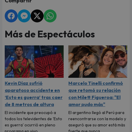
Compartir
Más de Espectáculos
Kevin Díaz sufrió
Marcelo Tinelli confirmó
aparatoso accidente en
que retomó su relación
‘Esto es guerra’ tras caer
con Milett Figueroa: "El
de 8 metros de altura
amor pudo más"
El incidente que preocupó a
El argentino llegó al Perú para
todos los televidentes de 'Esto
reencontrarse con la modelo y
es guerra' ocurrió en pleno
aseguró que su amor está más
programa en vivo.
fuerte que nunca.