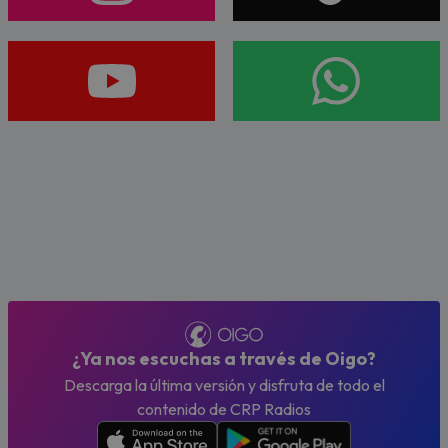
¿Ya nos escuchas a través de Oigo?
Descarga la última versión y disfruta de todo el
contenido de CRP Radios