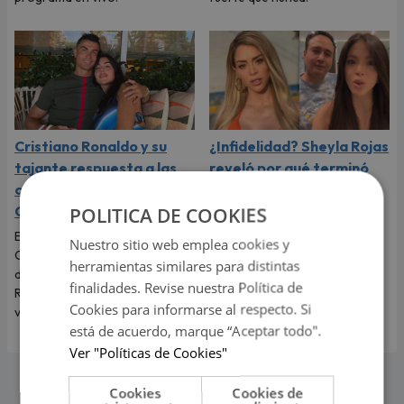
Cristiano Ronaldo y su
¿Infidelidad? Sheyla Rojas
tajante respuesta a las
reveló por qué terminó
críticas sobre el físico de
con ‘Sir Winston’
Georgina Rodríguez
POLITICA DE COOKIES
La exchica reality Sheyla Rojas
explicó la razón de su ruptura
El futbolista portugués
Nuestro sitio web emplea cookies y
con el empresario mexicano.
Cristiano Ronaldo no dudó en
herramientas similares para distintas
Te contamos todos los
defender a Georgina
finalidades. Revise nuestra Política de
detalles.
Rodríguez y recordarle lo
Cookies para informarse al respecto. Si
valiosa que es.
está de acuerdo, marque “Aceptar todo".
Ver "Políticas de Cookies"
Cookies
Cookies de