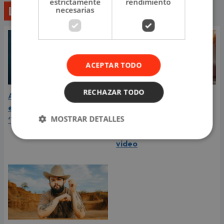
estrictamente
rendimiento
Lo último
necesarias
ACEPTAR TODO
RECHAZAR TODO
Aria Vega conquista con
¿Greeicy está
el lanzamiento de
embarazada de su
MOSTRAR DETALLES
‘Tototo (+4)’
segundo hijo? Mike Bahía
compartió revelador
video