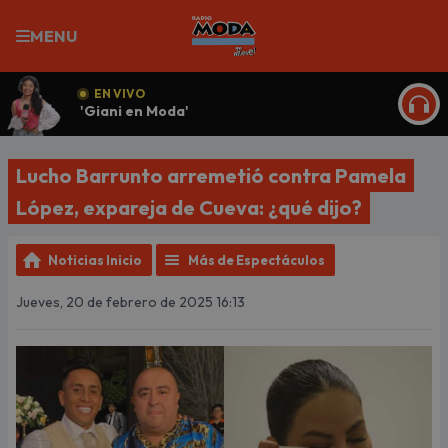
MENU
EN VIVO
'Giani en Moda'
ESCU
Lucho Barrunto arremetió contra Pamela
López, expareja de Cueva: ¿qué dijo?
Noticias Inicio
Más de Espectáculos
Jueves, 20 de febrero de 2025 16:13