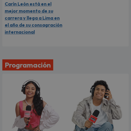
Carín León está en el
mejor momento de su
carrera y llega a Lima en
el año de su consagración
internacional
Programación