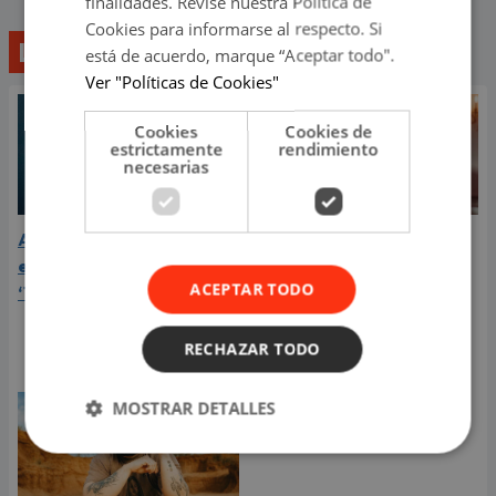
finalidades. Revise nuestra Política de
Cookies para informarse al respecto. Si
Lo último
está de acuerdo, marque “Aceptar todo".
Ver "Políticas de Cookies"
Cookies
Cookies de
estrictamente
rendimiento
necesarias
Aria Vega conquista con
¿Greeicy está
el lanzamiento de
embarazada de su
ACEPTAR TODO
‘Tototo (+4)’
segundo hijo? Mike Bahía
compartió revelador
video
RECHAZAR TODO
MOSTRAR DETALLES