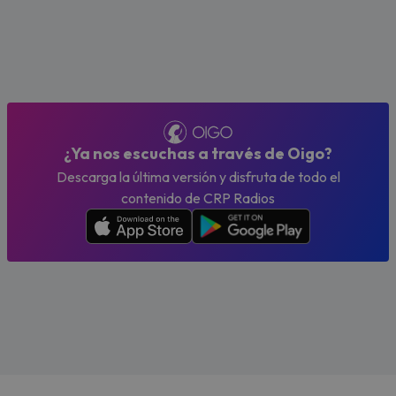
¿Ya nos escuchas a través de Oigo?
Descarga la última versión y disfruta de todo el
contenido de CRP Radios