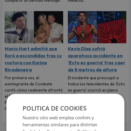
compartir un sentido mensaje.
médicos.
Mario Hart admitió que
Kevin Díaz sufrió
lloró a escondidas tras su
aparatoso accidente en
ruptura con Korina
‘Esto es guerra’ tras caer
Rivadeneira
de 8 metros de altura
Por primera vez, el
El incidente que preocupó a
exintegrante de Combate
todos los televidentes de 'Esto
contó cómo realmente afrontó
es guerra' ocurrió en pleno
el fin de su relación con Korina
programa en vivo.
Rivadeneira, madre de sus dos
POLITICA DE COOKIES
hijos.
Nuestro sitio web emplea cookies y
herramientas similares para distintas