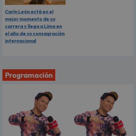
Carín León está en el
mejor momento de su
carrera y llega a Lima en
el año de su consagración
internacional
Programación