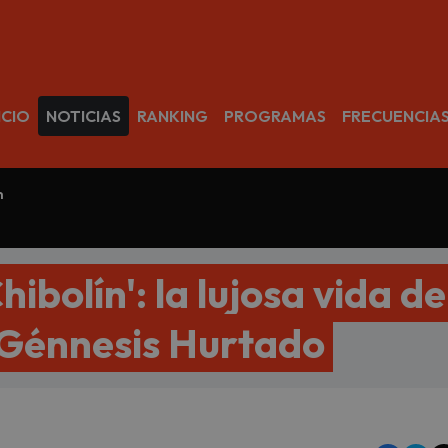
avegación
ICIO
NOTICIAS
RANKING
PROGRAMAS
FRECUENCIA
m
ibolín': la lujosa vida de
y Génnesis Hurtado