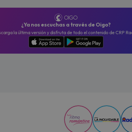
¿Ya nos escuchas a través de Oigo?
carga la última versión y disfruta de todo el contenido de CRP Ra