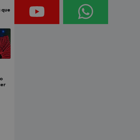
a que
to
aer