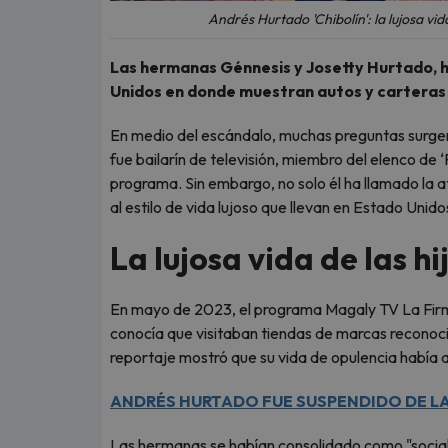
Andrés Hurtado 'Chibolín': la lujosa vid
Las hermanas Génnesis y Josetty Hurtado, h
Unidos en donde muestran autos y carteras 
En medio del escándalo, muchas preguntas surgen
fue bailarín de televisión, miembro del elenco de ‘R
programa. Sin embargo, no solo él ha llamado la a
al estilo de vida lujoso que llevan en Estado Unido
La lujosa vida de las hi
En mayo de 2023, el programa Magaly TV La Firme
conocía que visitaban tiendas de marcas reconoc
reportaje mostró que su vida de opulencia había 
ANDRÉS HURTADO FUE SUSPENDIDO DE LA 
Las hermanas se habían consolidado como "sociali