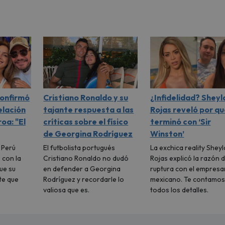
confirmó
Cristiano Ronaldo y su
¿Infidelidad? Sheyl
elación
tajante respuesta a las
Rojas reveló por qu
oa: "El
críticas sobre el físico
terminó con ‘Sir
de Georgina Rodríguez
Winston’
l Perú
El futbolista portugués
La exchica reality Sheyl
 con la
Cristiano Ronaldo no dudó
Rojas explicó la razón d
ue su
en defender a Georgina
ruptura con el empresa
te que
Rodríguez y recordarle lo
mexicano. Te contamos
valiosa que es.
todos los detalles.