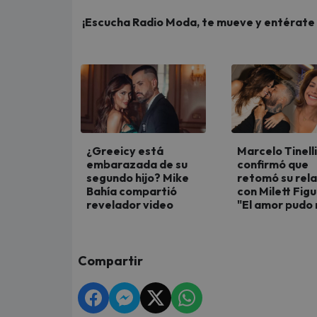
¡Escucha Radio Moda, te mueve y entérate de
¿Greeicy está
Marcelo Tinelli
embarazada de su
confirmó que
segundo hijo? Mike
retomó su rela
Bahía compartió
con Milett Fig
revelador video
"El amor pudo
Compartir