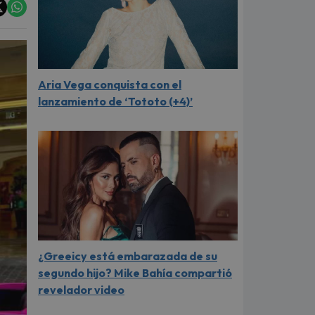
Aria Vega conquista con el
lanzamiento de ‘Tototo (+4)’
¿Greeicy está embarazada de su
segundo hijo? Mike Bahía compartió
revelador video