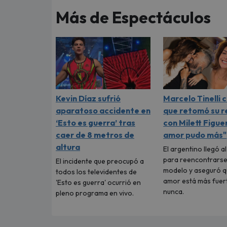
Más de Espectáculos
Kevin Díaz sufrió
Marcelo Tinelli 
aparatoso accidente en
que retomó su r
‘Esto es guerra’ tras
con Milett Figuer
caer de 8 metros de
amor pudo más"
altura
El argentino llegó a
para reencontrarse
El incidente que preocupó a
modelo y aseguró q
todos los televidentes de
amor está más fuer
'Esto es guerra' ocurrió en
nunca.
pleno programa en vivo.