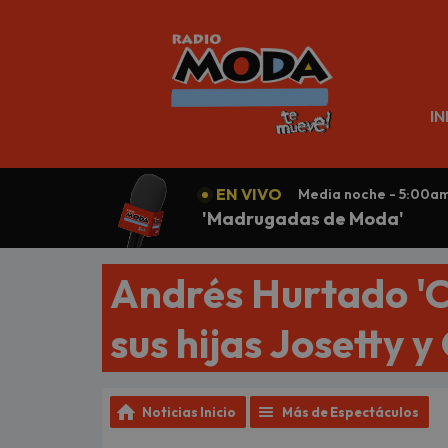
N
IN
EN VIVO
Media noche - 5:00a
'Madrugadas de Moda'
Andrés Hurtado 'Ch
sus hijas Josetty 
Noticias Inicio
Más de Espectáculos