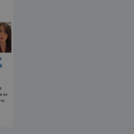
a
é
a
e su
rio