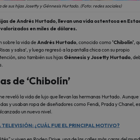
a de sus hijas Josetty y Génnesis Hurtado. (Foto: redes sociales)
ijas de Andrés Hurtado, llevan una vida ostentosa en Esta
valorizados en miles de dólares.
 sobre la vida de
Andrés Hurtado
, conocido como
'Chibolín'
, q
isas y salsa’, y luego regresó a la pantalla chica con su propio
tención, sino también sus hijas
Génnesis y Josetty Hurtado
, de
s.
jas de ‘Chibolín’
 reveló la vida de lujo que llevan las hermanas Hurtado. Aunque 
idas y usaban ropa de diseñadores como Fendi, Prada y Chanel, e
alcanzado un nuevo nivel.
TELEVISIÓN: ¿CUÁL FUE EL PRINCIPAL MOTIVO?
tés" y viven en Rodeo Drive, una de las calles más caras del mund