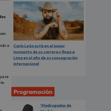
dos
uien
bido a
Carín León está en el mejor
momento de su carrera y llega a
Lima en el año de su consagración
internacional
ya se
ste
Programación
'Madrugadas de
o,