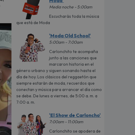
Moda'
y
Media noche - 5:00am
Escucharás toda la música
que está de Moda
'Moda Old School'
5:00am - 7:00am
Carlonchito te acompaña
junto a las canciones que
marcaron historia en el
género urbano y siguen sonando hasta el
día de hoy. Los clásicos del reggaetón que
siempre estarán de moda, recuerdos que
conectan y música para arrancar el día como
se debe. De lunes a viernes, de 5:00 a. m. a
7:00 a. m.
'El Show de Carloncho'
7:00am - 11:00am
Carlonchito se apodera de