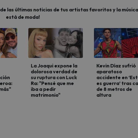
 las últimas noticias de tus artistas favoritos y la músic
está de moda!
La Joaqui expone la
Kevin Díaz sufrió
dolorosa verdad de
aparatoso
ción
su ruptura con Luck
accidente en ‘Es
ueroa:
Ra: "Pensé que me
es guerra’ tras c
 más"
iba a pedir
de 8 metros de
matrimonio"
altura