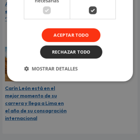
necesarias
Aria Vega conquista con
¿Greeicy está
el lanzamiento de
embarazada de su
‘Tototo (+4)’
segundo hijo? Mike Bahía
compartió revelador
video
ACEPTAR TODO
RECHAZAR TODO
MOSTRAR DETALLES
Carín León está en el
mejor momento de su
carrera y llega a Lima en
el año de su consagración
internacional