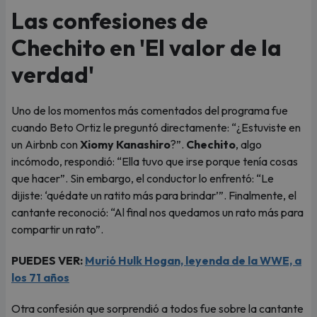
Las confesiones de
Chechito en 'El valor de la
verdad'
Uno de los momentos más comentados del programa fue
cuando Beto Ortiz le preguntó directamente: “¿Estuviste en
un Airbnb con
Xiomy Kanashiro
?”.
Chechito
, algo
incómodo, respondió: “Ella tuvo que irse porque tenía cosas
que hacer”. Sin embargo, el conductor lo enfrentó: “Le
dijiste: ‘quédate un ratito más para brindar’”. Finalmente, el
cantante reconoció: “Al final nos quedamos un rato más para
compartir un rato”.
PUEDES VER:
Murió Hulk Hogan, leyenda de la WWE, a
los 71 años
Otra confesión que sorprendió a todos fue sobre la cantante