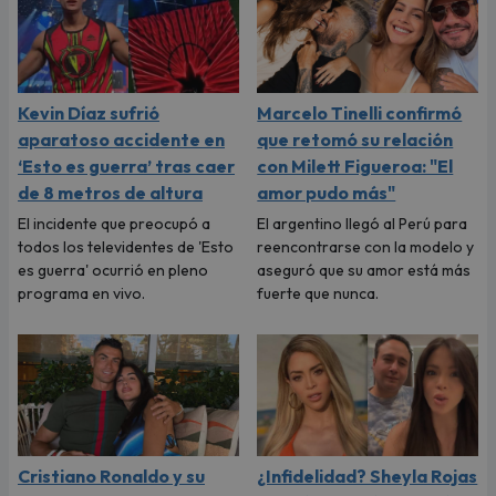
Kevin Díaz sufrió
Marcelo Tinelli confirmó
aparatoso accidente en
que retomó su relación
‘Esto es guerra’ tras caer
con Milett Figueroa: "El
de 8 metros de altura
amor pudo más"
El incidente que preocupó a
El argentino llegó al Perú para
todos los televidentes de 'Esto
reencontrarse con la modelo y
es guerra' ocurrió en pleno
aseguró que su amor está más
programa en vivo.
fuerte que nunca.
Cristiano Ronaldo y su
¿Infidelidad? Sheyla Rojas