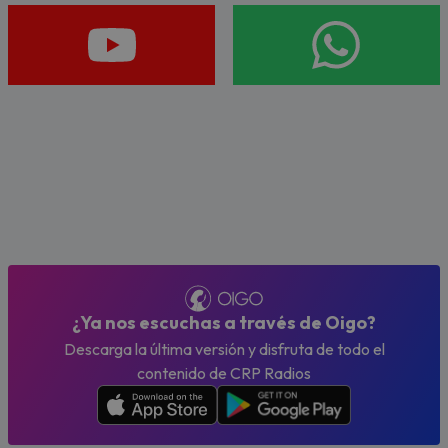
¿Ya nos escuchas a través de Oigo?
Descarga la última versión y disfruta de todo el
contenido de CRP Radios