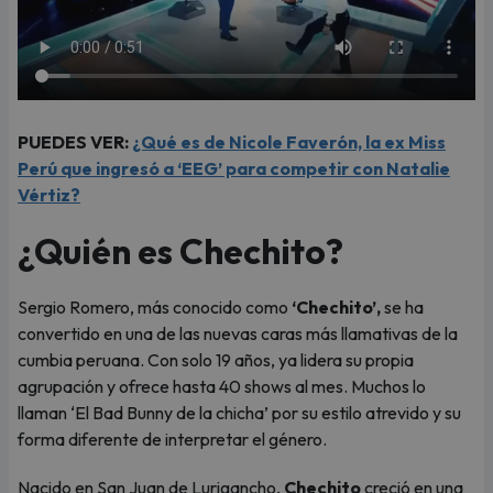
PUEDES VER:
¿Qué es de Nicole Faverón, la ex Miss
Perú que ingresó a ‘EEG’ para competir con Natalie
Vértiz?
¿Quién es Chechito?
Sergio Romero, más conocido como
‘Chechito’,
se ha
convertido en una de las nuevas caras más llamativas de la
cumbia peruana. Con solo 19 años, ya lidera su propia
agrupación y ofrece hasta 40 shows al mes. Muchos lo
llaman ‘El Bad Bunny de la chicha’ por su estilo atrevido y su
forma diferente de interpretar el género.
Nacido en San Juan de Lurigancho,
Chechito
creció en una