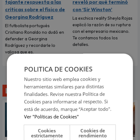
tajante respuesta a las
reveló por qué terminó
críticas sobre el físico de
con ‘Sir Winston’
Georgina Rodríguez
La exchica reality Sheyla Rojas
explicó la razón de su ruptura
El futbolista portugués
con el empresario mexicano.
Cristiano Ronaldo no dudó en
Te contamos todos los
defender a Georgina
detalles.
Rodríguez y recordarle lo
valiosa que es.
POLITICA DE COOKIES
Nuestro sitio web emplea cookies y
herramientas similares para distintas
Lo último
finalidades. Revise nuestra Política de
Cookies para informarse al respecto. Si
está de acuerdo, marque “Aceptar todo".
Ver "Políticas de Cookies"
Cookies
Cookies de
estrictamente
rendimiento