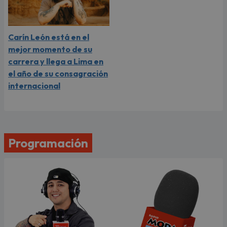
Carín León está en el
mejor momento de su
carrera y llega a Lima en
el año de su consagración
internacional
Programación