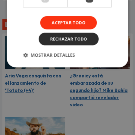
ACEPTAR TODO
Lo último
RECHAZAR TODO
MOSTRAR DETALLES
Aria Vega conquista con
¿Greeicy está
el lanzamiento de
embarazada de su
‘Tototo (+4)’
segundo hijo? Mike Bahía
compartió revelador
video