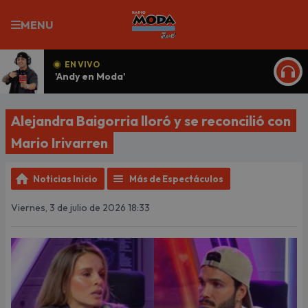
MENU
EN VIVO
'Andy en Moda'
ESCU
Alejandra Baigorria lloró y se reconcilió con
Mario Irivarren
Noticias Inicio
Más de Espectáculos
Viernes, 3 de julio de 2026 18:33