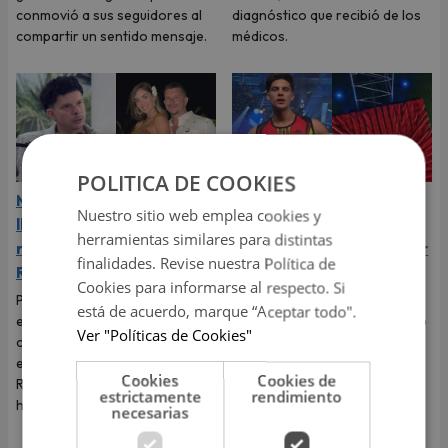
conmovió a sus seguidores al
diagnóstico que recibió de los
compartir un sentido mensaje.
médicos.
POLITICA DE COOKIES
Mario Hart admitió que
Kevin Díaz sufrió
Nuestro sitio web emplea cookies y
lloró a escondidas tras su
aparatoso accidente en
herramientas similares para distintas
ruptura con Korina
‘Esto es guerra’ tras caer
finalidades. Revise nuestra Política de
Rivadeneira
de 8 metros de altura
Cookies para informarse al respecto. Si
Por primera vez, el
El incidente que preocupó a
está de acuerdo, marque “Aceptar todo".
exintegrante de Combate
todos los televidentes de 'Esto
Ver "Políticas de Cookies"
contó cómo realmente afrontó
es guerra' ocurrió en pleno
el fin de su relación con Korina
programa en vivo.
Cookies
Cookies de
Rivadeneira, madre de sus dos
estrictamente
rendimiento
hijos.
necesarias