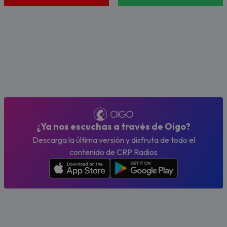
¿Ya nos escuchas a través de Oigo?
Descarga la última versión y disfruta de todo el
contenido de CRP Radios