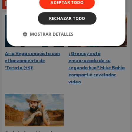
Lo último
ACEPTAR TODO
RECHAZAR TODO
MOSTRAR DETALLES
Aria Vega conquista con
¿Greeicy está
el lanzamiento de
embarazada de su
‘Tototo (+4)’
segundo hijo? Mike Bahía
compartió revelador
video