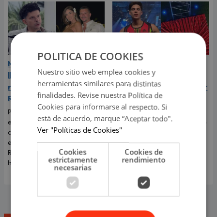
POLITICA DE COOKIES
Mario Hart admitió que
Kevin Díaz sufrió
Nuestro sitio web emplea cookies y
lloró a escondidas tras su
aparatoso accidente en
herramientas similares para distintas
ruptura con Korina
‘Esto es guerra’ tras caer
finalidades. Revise nuestra Política de
Rivadeneira
de 8 metros de altura
Cookies para informarse al respecto. Si
Por primera vez, el
El incidente que preocupó a
está de acuerdo, marque “Aceptar todo".
exintegrante de Combate
todos los televidentes de 'Esto
Ver "Políticas de Cookies"
contó cómo realmente afrontó
es guerra' ocurrió en pleno
el fin de su relación con Korina
programa en vivo.
Cookies
Cookies de
Rivadeneira, madre de sus dos
estrictamente
rendimiento
hijos.
necesarias