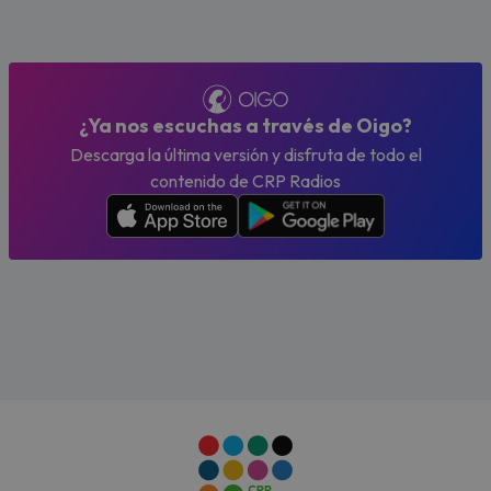
¿Ya nos escuchas a través de Oigo?
Descarga la última versión y disfruta de todo el
contenido de CRP Radios