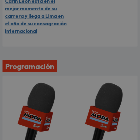
Carín León está en el
mejor momento de su
carrera y llega a Lima en
el año de su consagración
internacional
Programación