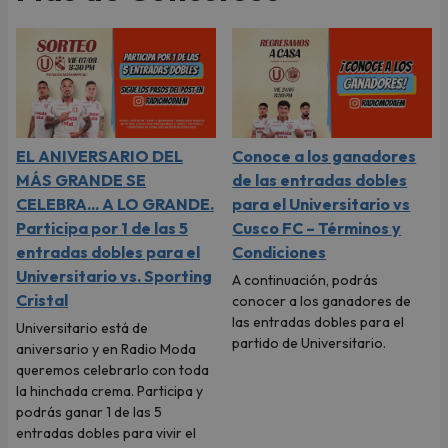
EL ANIVERSARIO DEL
Conoce a los ganadores
MÁS GRANDE SE
de las entradas dobles
CELEBRA... A LO GRANDE.
para el Universitario vs
Participa por 1 de las 5
Cusco FC – Términos y
entradas dobles para el
Condiciones
Universitario vs. Sporting
A continuación, podrás
Cristal
conocer a los ganadores de
las entradas dobles para el
Universitario está de
partido de Universitario.
aniversario y en Radio Moda
queremos celebrarlo con toda
la hinchada crema. Participa y
podrás ganar 1 de las 5
entradas dobles para vivir el