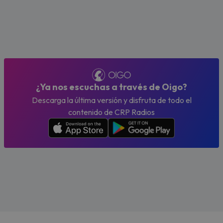
¿Ya nos escuchas a través de Oigo?
Descarga la última versión y disfruta de todo el
contenido de CRP Radios