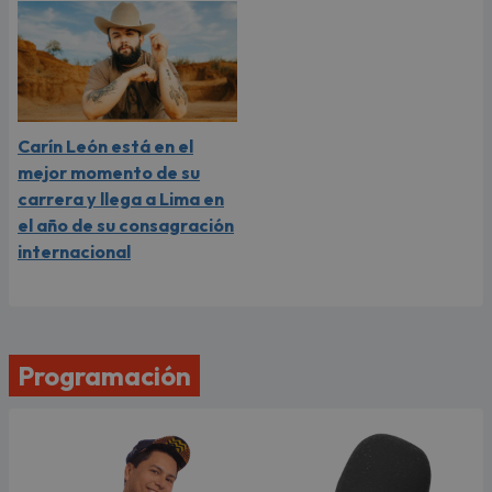
Carín León está en el
mejor momento de su
carrera y llega a Lima en
el año de su consagración
internacional
Programación