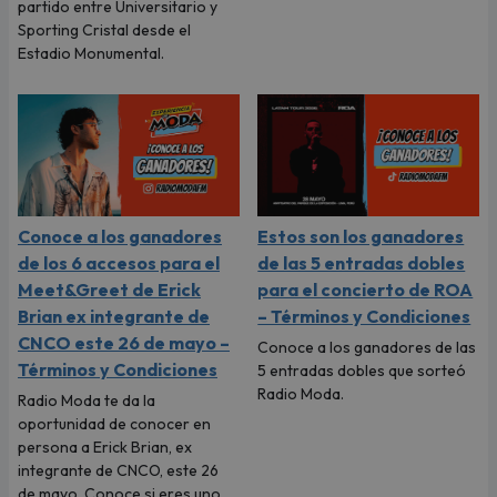
partido entre Universitario y
Sporting Cristal desde el
Estadio Monumental.
Conoce a los ganadores
Estos son los ganadores
de los 6 accesos para el
de las 5 entradas dobles
Meet&Greet de Erick
para el concierto de ROA
Brian ex integrante de
– Términos y Condiciones
CNCO este 26 de mayo –
Conoce a los ganadores de las
Términos y Condiciones
5 entradas dobles que sorteó
Radio Moda.
Radio Moda te da la
oportunidad de conocer en
persona a Erick Brian, ex
integrante de CNCO, este 26
de mayo. Conoce si eres uno