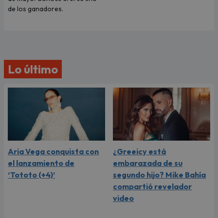
de los ganadores.
Lo último
Aria Vega conquista con
¿Greeicy está
el lanzamiento de
embarazada de su
‘Tototo (+4)’
segundo hijo? Mike Bahía
compartió revelador
video