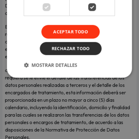
Datos Personales, su Reglamento y demás normativa
aplicable (Normativa de Protección de Datos Personales).
El participante podrá ejercer los derechos de acceso,
ACEPTAR TODO
rectificación, cancelación y oposición al tratamiento de sus
datos personales (derechos ARCO) enviando un correo
RECHAZAR TODO
electrónico a la dirección lpdp@crp.pe o, en su defecto,
enviando una
MOSTRAR DETALLES
correspondencia a la dirección física señalada. En caso
requiera se le envíe el detalle de las transferencias de los
datos personales realizadas a terceros y el detalle de los
encargados de tratamiento, esta información deberá ser
proporcionada en un plazo no mayor a cinco (5) días
calendario, incluyendo la identificación, domicilio y finalidad
para las cuales se realizaron las transferencias de los datos
personales o encargos de tratamiento, de acuerdo a las
disposiciones de la Normativa de Protección de Datos
Personales.