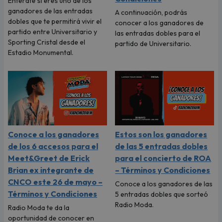
Entérate si eres uno de los
ganadores de las entradas
A continuación, podrás
dobles que te permitirá vivir el
conocer a los ganadores de
partido entre Universitario y
las entradas dobles para el
Sporting Cristal desde el
partido de Universitario.
Estadio Monumental.
Conoce a los ganadores
Estos son los ganadores
de los 6 accesos para el
de las 5 entradas dobles
Meet&Greet de Erick
para el concierto de ROA
Brian ex integrante de
– Términos y Condiciones
CNCO este 26 de mayo –
Conoce a los ganadores de las
Términos y Condiciones
5 entradas dobles que sorteó
Radio Moda.
Radio Moda te da la
oportunidad de conocer en