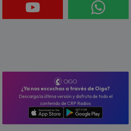
¿Ya nos escuchas a través de Oigo?
Descarga la última versión y disfruta de todo el
contenido de CRP Radios