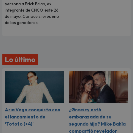
persona a Erick Brian, ex
integrante de CNCO, este 26
de mayo. Conoce si eres uno
de los ganadores.
Lo último
Aria Vega conquista con
¿Greeicy está
el lanzamiento de
embarazada de su
‘Tototo (+4)’
segundo hijo? Mike Bahía
compartió revelador