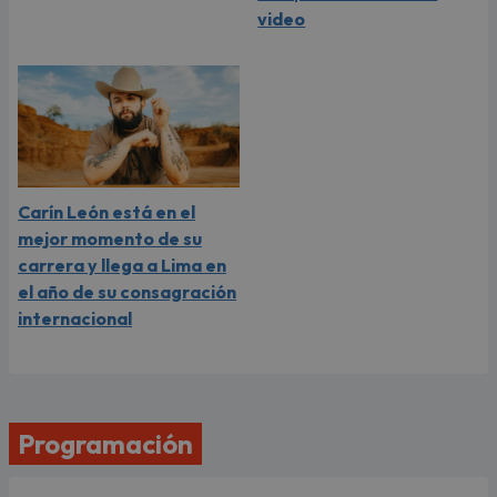
video
Carín León está en el
mejor momento de su
carrera y llega a Lima en
el año de su consagración
internacional
Programación