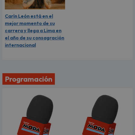
Carín León está en el
mejor momento de su
carrera y llega a Lima en
el año de su consagración
internacional
Programación