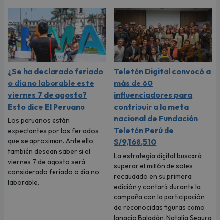
¿Se ha declarado feriado
Teletón Digital convocó a
o día no laborable este
más de 60
viernes 7 de agosto?
influenciadores para
Esto dice El Peruano
contribuir a la meta
nacional de Fundación
Los peruanos están
Teletón Perú de
expectantes por los feriados
que se aproximan. Ante ello,
S/9,168,510
también desean saber si el
La estrategia digital buscará
viernes 7 de agosto será
superar el millón de soles
considerado feriado o día no
recaudado en su primera
laborable.
edición y contará durante la
campaña con la participación
de reconocidas figuras como
Ignacio Baladán, Natalia Segura