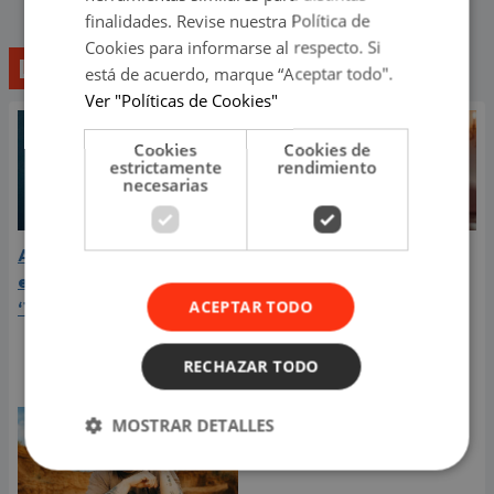
finalidades. Revise nuestra Política de
Cookies para informarse al respecto. Si
Lo último
está de acuerdo, marque “Aceptar todo".
Ver "Políticas de Cookies"
Cookies
Cookies de
estrictamente
rendimiento
necesarias
Aria Vega conquista con
¿Greeicy está
el lanzamiento de
embarazada de su
ACEPTAR TODO
‘Tototo (+4)’
segundo hijo? Mike Bahía
compartió revelador
video
RECHAZAR TODO
MOSTRAR DETALLES