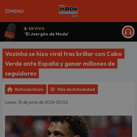
MENU
EN VIVO
'El Juergón de Moda'
ESCU
Vozinha se hizo viral tras brillar con Cabo
Verde ante España y ganar millones de
seguidores
Noticias Inicio
Más de Actualidad
Lunes, 15 de junio de 2026 20:02