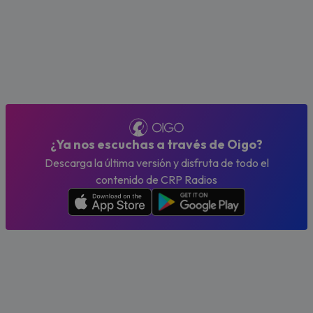
¿Ya nos escuchas a través de Oigo?
Descarga la última versión y disfruta de todo el
contenido de CRP Radios