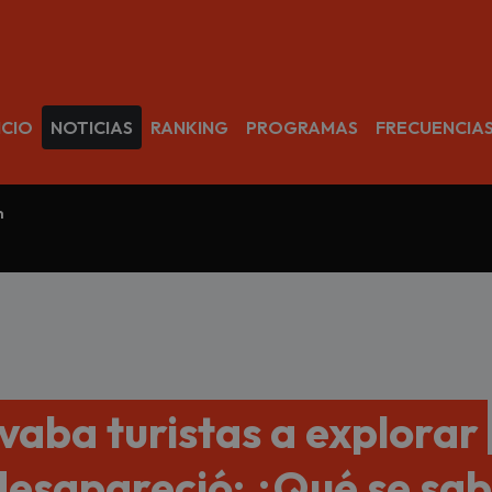
avegación
ICIO
NOTICIAS
RANKING
PROGRAMAS
FRECUENCIA
m
vaba turistas a explorar
 desapareció: ¿Qué se sa