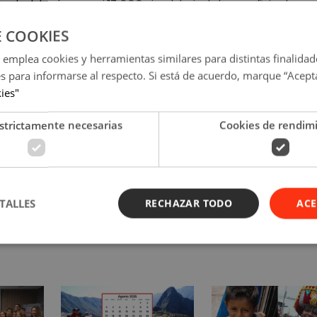
ondo del océano, casi 13,000 pies debajo de la superficie al sure
E COOKIES
nico Hamish Harding, El empresario paquistaní Shahzada Dawood y
 emplea cookies y herramientas similares para distintas finalidad
argeolet y el director ejecutivo y fundador de la compañía que li
es para informarse al respecto. Si está de acuerdo, marque “Acept
kies"
 las últimas noticias de tus artistas favoritos y la músic
strictamente necesarias
Cookies de rendim
está de moda!
TALLES
RECHAZAR TODO
ACE