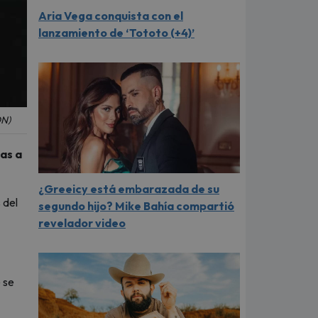
Aria Vega conquista con el
lanzamiento de ‘Tototo (+4)’
ÓN)
as a
¿Greeicy está embarazada de su
 del
segundo hijo? Mike Bahía compartió
revelador video
 se