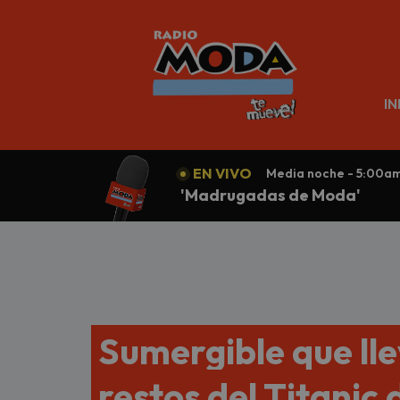
N
IN
EN VIVO
Media noche - 5:00a
'Madrugadas de Moda'
Sumergible que lle
restos del Titanic