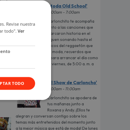
ste de
'Moda Old School'
5:00am - 7:00am
 su
Carlonchito te acompaña
es. Revise nuestra
junto a las canciones que
deraba
ar todo".
Ver
marcaron historia en el
género urbano y siguen sonando hasta el
día de hoy. Los clásicos del reggaetón que
a que
iento
siempre estarán de moda, recuerdos que
conectan y música para arrancar el día como
se debe. De lunes a viernes, de 5:00 a. m. a
7:00 a. m.
'El Show de Carloncho'
PTAR TODO
7:00am - 11:00am
Carlonchito se apodera de
tus mañanas junto a
Roxana y Andy. ¡Ellos te
alegran y conversan contigo sobre los
temas más entretenidos del momento junto
a la mejor música que está de moda! De lunes