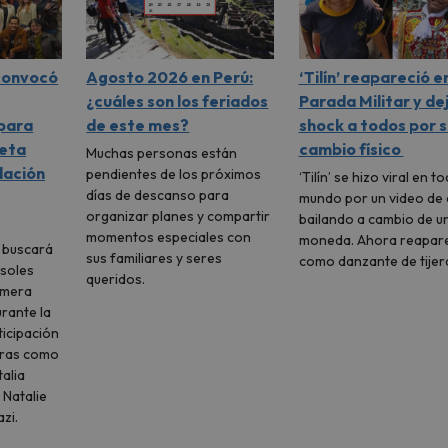
 convocó
Agosto 2026 en Perú:
‘Tilín’ reapareció en
¿cuáles son los feriados
Parada Militar y de
 para
de este mes?
shock a todos por s
meta
cambio físico
Muchas personas están
dación
pendientes de los próximos
‘Tilín’ se hizo viral en to
días de descanso para
mundo por un video de 
organizar planes y compartir
bailando a cambio de u
momentos especiales con
moneda. Ahora reapar
l buscará
sus familiares y seres
como danzante de tijer
 soles
queridos.
imera
urante la
icipación
uras como
talia
 Natalie
zi.