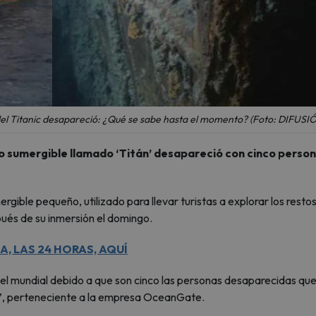
 del Titanic desapareció: ¿Qué se sabe hasta el momento? (Foto: DIFUSI
o sumergible llamado ‘Titán’ desapareció con cinco person
ible pequeño, utilizado para llevar turistas a explorar los restos
pués de su inmersión el domingo.
, LAS 24 HORAS, AQUÍ
vel mundial debido a que son cinco las personas desaparecidas que
n’, perteneciente a la empresa OceanGate.