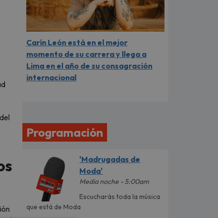
Carín León está en el mejor
momento de su carrera y llega a
Lima en el año de su consagración
internacional
ad
del
Programación
'Madrugadas de
os
Moda'
Media noche - 5:00am
Escucharás toda la música
que está de Moda
ión