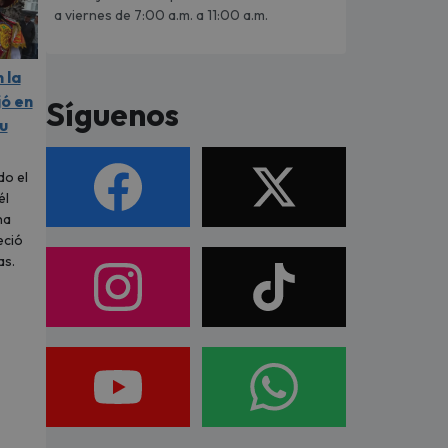
a viernes de 7:00 a.m. a 11:00 a.m.
 la
jó en
Síguenos
u
do el
él
na
eció
as.