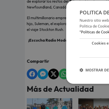
de explorar los restos del
Titanic
ubicados en el f
Newfoundland, Canadá.
POLITICA D
El multimillonario empresario y explorador britá
Nuestro sitio web
hijo, Suleman, el explorador francés Paul-Henry N
Política de Cooki
el viaje Stockton Rush.
"Políticas de Coo
¡Escucha Radio Moda, te mueve y entérate de
Cookies e
Compartir
MOSTRAR DE
Más de Actualidad