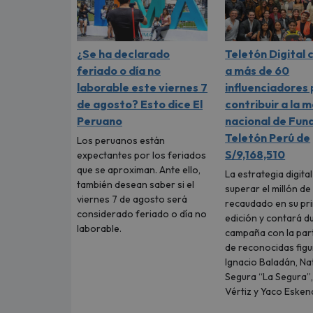
¿Se ha declarado
Teletón Digital
feriado o día no
a más de 60
laborable este viernes 7
influenciadores
de agosto? Esto dice El
contribuir a la 
Peruano
nacional de Fun
Teletón Perú de
Los peruanos están
S/9,168,510
expectantes por los feriados
que se aproximan. Ante ello,
La estrategia digita
también desean saber si el
superar el millón de
viernes 7 de agosto será
recaudado en su pr
considerado feriado o día no
edición y contará d
laborable.
campaña con la part
de reconocidas fig
Ignacio Baladán, Na
Segura “La Segura”,
Vértiz y Yaco Eskena