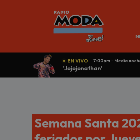
N
IN
EN VIVO
7:00pm - Media noch
'Jojojonathan'
Semana Santa 2025
feriados por Juev