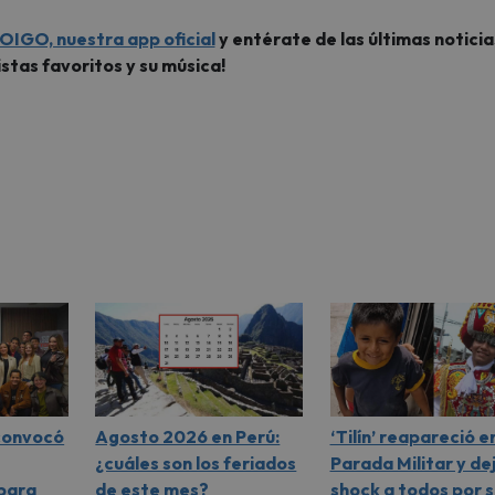
OIGO, nuestra app oficial
y entérate de las últimas noticia
istas favoritos y su música!
 convocó
Agosto 2026 en Perú:
‘Tilín’ reapareció en
¿cuáles son los feriados
Parada Militar y de
 para
de este mes?
shock a todos por s