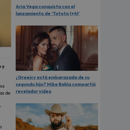
Aria Vega conquista con el
lanzamiento de ‘Tototo (+4)’
 y
¿Greeicy está embarazada de su
segundo hijo? Mike Bahía compartió
ros
revelador video
sas de
r
do