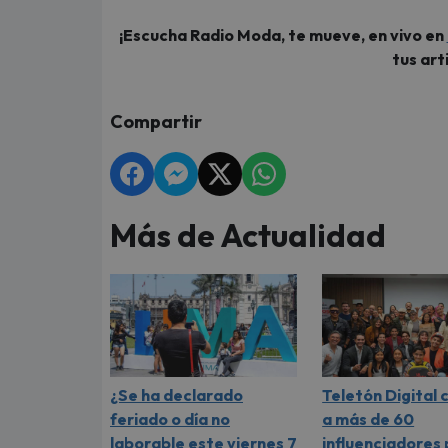
¡Escucha Radio Moda, te mueve, en vivo en
tus art
Compartir
Más de Actualidad
¿Se ha declarado
Teletón Digital
feriado o día no
a más de 60
laborable este viernes 7
influenciadores