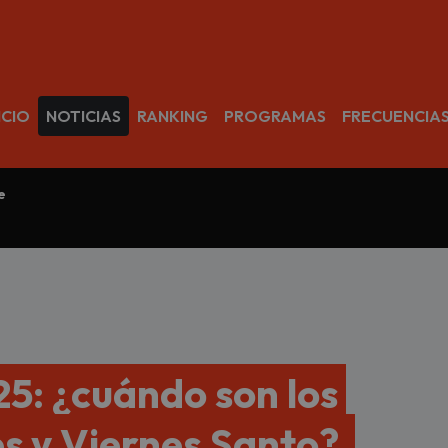
avegación
ICIO
NOTICIAS
RANKING
PROGRAMAS
FRECUENCIA
e
: ¿cuándo son los
es y Viernes Santo?