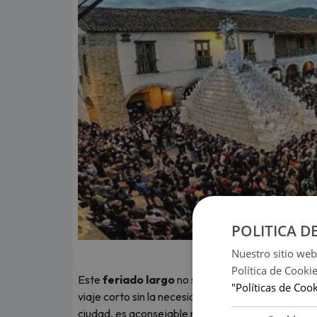
POLITICA D
Nuestro sitio web
Política de Cooki
Este
feriado largo
no solo resulta ideal para el 
"Políticas de Coo
viaje corto sin la necesidad de pedir días adiciona
ciudad, es aconsejable realizar reservas con antic