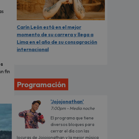
as
Carín León está en el mejor
momento de su carrera y llega a
Lima en el año de su consagración
internacional
es
n fin
Programación
'Jojojonathan'
7:00pm - Media noche
El programa que tiene
diversos bloques para
cerrar el día con las
locuras de Jojojonathan y la mejor música