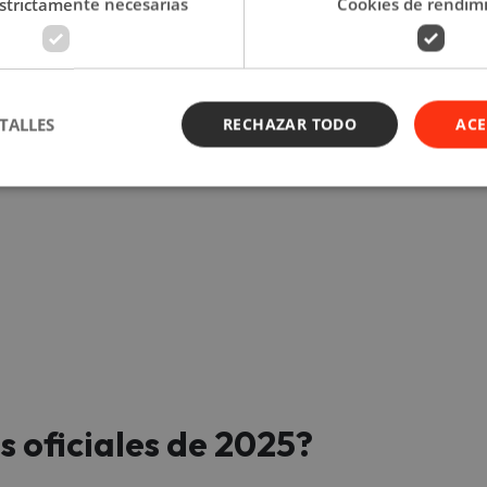
strictamente necesarias
Cookies de rendim
s mágicos son destinos preferidos por aquellos que buscan relaja
 ¿puedo entrar a México?
TALLES
RECHAZAR TODO
ACE
ana Santa
s oficiales de 2025?