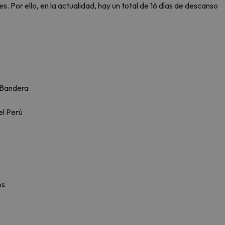
 Por ello, en la actualidad, hay un total de 16 días de descanso
a Bandera
el Perú
s
os