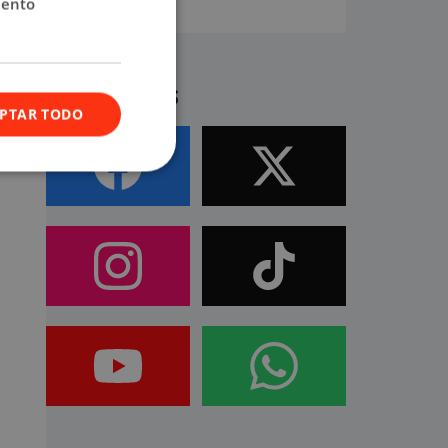
iento
rse y
Síguenos
PTAR TODO