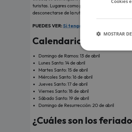
Cookies e
turistas. Lugares como playas, montañas y pueblo
desconectarse de la rutina.
PUEDES VER:
Si tengo visa norteamericana,
MOSTRAR DE
Calendario de la Sem
Domingo de Ramos: 13 de abril
Lunes Santo: 14 de abril
Martes Santo: 15 de abril
Miércoles Santo: 16 de abril
Jueves Santo: 17 de abril
Viernes Santo: 18 de abril
Sábado Santo: 19 de abril
Domingo de Resurrección: 20 de abril
¿Cuáles son los feriado