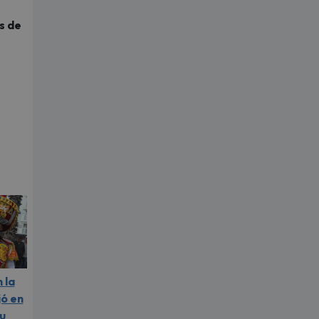
s de
 la
jó en
u