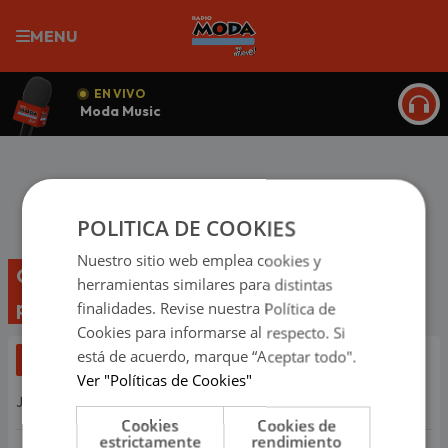
MENU
EN VIVO
Moda Music
ESCU
POLITICA DE COOKIES
Nuestro sitio web emplea cookies y
CTS 2025: cuándo se efectuará el segundo
herramientas similares para distintas
pago y hasta cuándo puedes retirar
finalidades. Revise nuestra Política de
Cookies para informarse al respecto. Si
está de acuerdo, marque “Aceptar todo".
Noticias Inicio
Más de Actualidad
Ver "Políticas de Cookies"
Jueves, 23 de octubre de 2025 15:10
Cookies
Cookies de
estrictamente
rendimiento