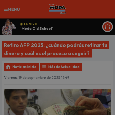
MENU
EN VIVO
'Moda Old School'
ESCU
Retiro AFP 2025: ¿cuándo podrás retirar tu
dinero y cuál es el proceso a seguir?
Noticias Inicio
Más de Actualidad
Viernes, 19 de septiembre de 2025 12:49