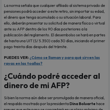
La norma señala que cualquier afiliado al sistema privado de
pensiones podrá acceder a este retiro, sin importar su edad,
el dinero que tenga acumulado o su situación laboral. Para
ello, deberán presentar su solicitud de manera física o virtual
ante su AFP dentro de los 90 días posteriores a la
publicación del reglamento. El desembolso se hará en partes
de hasta una UIT (S/ 5.350) cada 30 días, iniciando el primer
pago treinta días después del trámite.
PUEDES VER:
¿Cómo se llaman y para qué sirven las
rayas en las toallas?
¿Cuándo podré acceder al
dinero de mi AFP?
Si bien la norma aún debe ser promulgada de manera oficial,
el respaldo mostrado por la presidenta
Dina Boluarte
hace
prever que este paso se concretará en un plazo máximo de