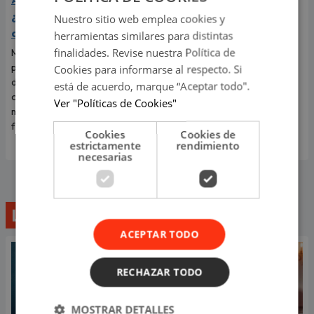
¿cuáles son los feriados
Parada Militar y dejó en
Nuestro sitio web emplea cookies y
de este mes?
shock a todos por su
herramientas similares para distintas
cambio físico
finalidades. Revise nuestra Política de
Muchas personas están
pendientes de los próximos
Cookies para informarse al respecto. Si
‘Tilín’ se hizo viral en todo el
días de descanso para
mundo por un video de él
está de acuerdo, marque “Aceptar todo".
organizar planes y compartir
bailando a cambio de una
Ver "Políticas de Cookies"
momentos especiales con sus
moneda. Ahora reapareció
familiares y seres queridos.
como danzante de tijeras.
Cookies
Cookies de
estrictamente
rendimiento
necesarias
Lo último
ACEPTAR TODO
RECHAZAR TODO
MOSTRAR DETALLES