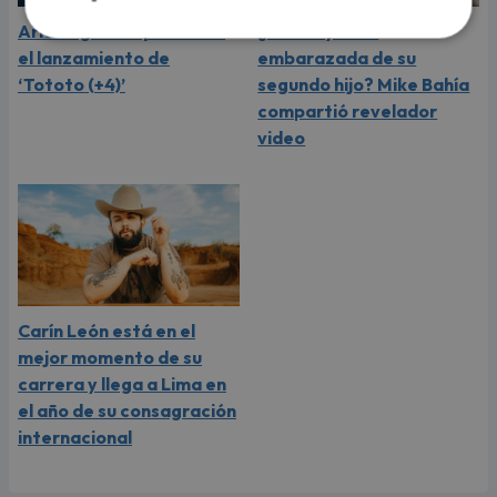
Aria Vega conquista con
¿Greeicy está
el lanzamiento de
embarazada de su
‘Tototo (+4)’
segundo hijo? Mike Bahía
compartió revelador
video
Carín León está en el
mejor momento de su
carrera y llega a Lima en
el año de su consagración
internacional