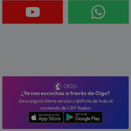
¿Ya nos escuchas a través de Oigo?
Descarga la última versión y disfruta de todo el
contenido de CRP Radios