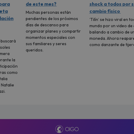
 para
de este mes?
shock a todos por s
meta
cambio físico
Muchas personas están
dación
pendientes de los próximos
‘Tilín’ se hizo viral en to
días de descanso para
mundo por un video de 
organizar planes y compartir
bailando a cambio de u
momentos especiales con
moneda. Ahora reapar
l buscará
sus familiares y seres
como danzante de tijer
 soles
queridos.
imera
urante la
icipación
uras como
talia
 Natalie
zi.