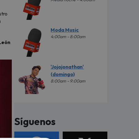
stro
a
Moda Music
4:00am - 8:00am
León
'Jojojonathan'
(domingo)
8:00am - 9:00am
Síguenos