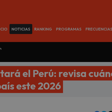
avegación
ICIO
NOTICIAS
RANKING
PROGRAMAS
FRECUENCIA
m
tará el Perú: revisa cuá
país este 2026