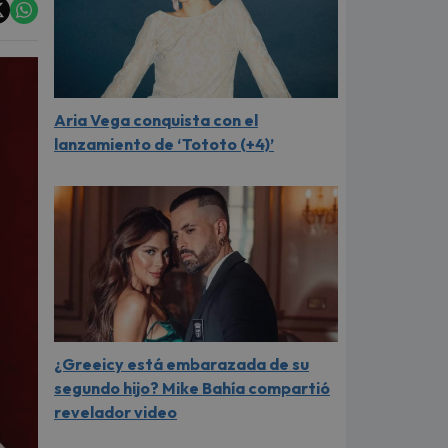
Aria Vega conquista con el
lanzamiento de ‘Tototo (+4)’
¿Greeicy está embarazada de su
segundo hijo? Mike Bahía compartió
revelador video