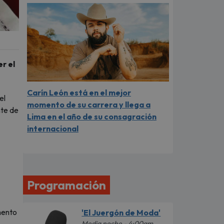
r el
Carín León está en el mejor
el
momento de su carrera y llega a
nte de
Lima en el año de su consagración
internacional
Programación
mento
'El Juergón de Moda'
Media noche - 4:00am