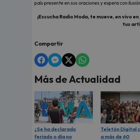
país presente en sus oraciones y espera con ilusi
¡Escucha Radio Moda, te mueve, en vivo en
tus art
Compartir
Más de Actualidad
¿Se ha declarado
Teletón Digital
feriado o día no
a más de 60