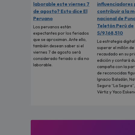
laborable este viernes 7
influenciadores
de agosto? Esto dice El
contribuir a la 
Peruano
nacional de Fun
Teletón Perú de
Los peruanos están
S/9,168,510
expectantes por los feriados
que se aproximan. Ante ello,
La estrategia digita
también desean saber si el
superar el millón de
viernes 7 de agosto será
recaudado en su pr
considerado feriado o día no
edición y contará d
laborable.
campaña con la part
de reconocidas fig
Ignacio Baladán, Na
Segura “La Segura”,
Vértiz y Yaco Eskena