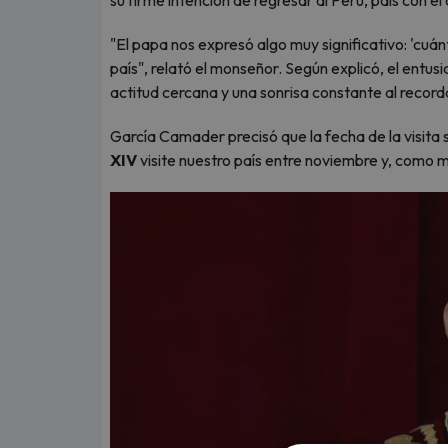
su firme intención de regresar al Perú, país con el
"El papa nos expresó algo muy significativo: 'cuá
país", relató el monseñor. Según explicó, el entu
actitud cercana y una sonrisa constante al record
García Camader precisó que la fecha de la visita 
XIV
visite nuestro país entre noviembre y, como 