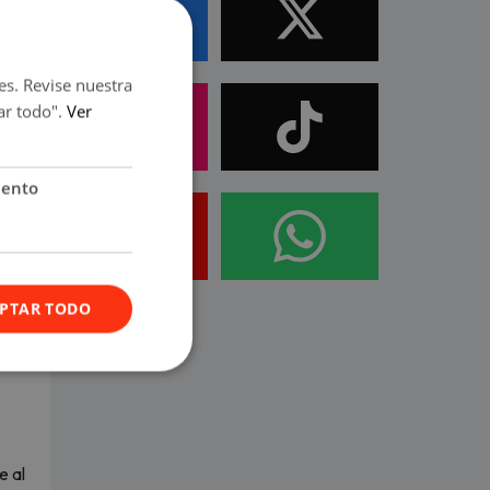
es. Revise nuestra
ar todo".
Ver
iento
PTAR TODO
erú.
e al