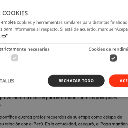
E COOKIES
 emplea cookies y herramientas similares para distintas finalidad
es para informarse al respecto. Si está de acuerdo, marque “Acept
kies"
strictamente necesarias
Cookies de rendim
(FOTO: Vaticano)
 feriados de este mes?
TALLES
RECHAZAR TODO
ACE
XIV
se mantiene atento a los acontecimientos que ocurren en el P
aprovecharon la ocasión para informarle sobre las principales
s.
pontífice guarda gratos recuerdos de su etapa como obispo de
 relación con el Perú. En la actualidad, aseguró, el Papa mantien