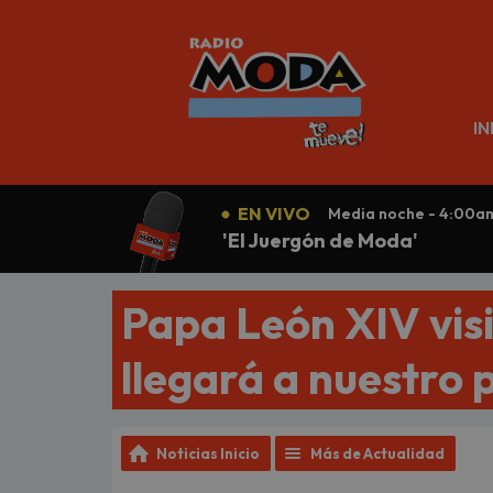
N
IN
EN VIVO
Media noche - 4:00a
'El Juergón de Moda'
Papa León XIV visi
llegará a nuestro 
Noticias Inicio
Más de Actualidad