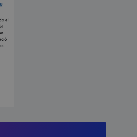
u
do el
él
na
eció
as.