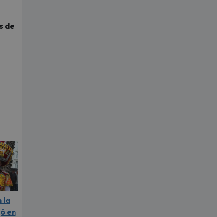
s de
 la
jó en