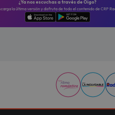
¿Ya nos escuchas a través de Oigo?
carga la última versión y disfruta de todo el contenido de CRP Ra