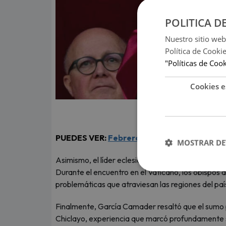
POLITICA D
Nuestro sitio web
Política de Cooki
"Políticas de Coo
Cookies e
PUEDES VER:
Febrero 2026: ¿cuáles son los
MOSTRAR DE
Asimismo, el líder eclesiástico destacó que
León 
Durante el encuentro en el Vaticano, los obispos 
problemáticas que atraviesan las regiones del paí
Finalmente, García Camader resaltó que el sumo 
Chiclayo, experiencia que marcó profundamente su