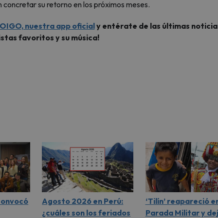
ón concretar su retorno en los próximos meses.
OIGO, nuestra app oficial
y entérate de las últimas noticia
istas favoritos y su música!
 convocó
Agosto 2026 en Perú:
‘Tilín’ reapareció en
¿cuáles son los feriados
Parada Militar y de