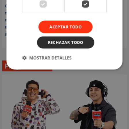
Carín León está en el
mejor momento de su
carrera y llega a Lima en
el año de su consagración
ACEPTAR TODO
internacional
RECHAZAR TODO
MOSTRAR DETALLES
Programación