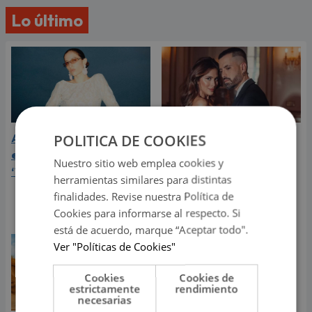
Lo último
POLITICA DE COOKIES
Aria Vega conquista con
¿Greeicy está
el lanzamiento de
embarazada de su
Nuestro sitio web emplea cookies y
‘Tototo (+4)’
segundo hijo? Mike Bahía
herramientas similares para distintas
compartió revelador
finalidades. Revise nuestra Política de
video
Cookies para informarse al respecto. Si
está de acuerdo, marque “Aceptar todo".
Ver "Políticas de Cookies"
Cookies
Cookies de
estrictamente
rendimiento
necesarias