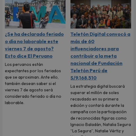
¿Se ha declarado feriado
Teletón Digital convocó a
o día no laborable este
más de 60
viernes 7 de agosto?
influenciadores para
Esto dice El Peruano
contribuir a la meta
nacional de Fundación
Los peruanos están
Teletón Perú de
expectantes por los feriados
que se aproximan. Ante ello,
S/9,168,510
también desean saber si el
La estrategia digital buscará
viernes 7 de agosto será
superar el millón de soles
considerado feriado o día no
recaudado en su primera
laborable.
edición y contará durante la
campaña con la participación
de reconocidas figuras como
Ignacio Baladán, Natalia Segura
“La Segura”, Natalie Vértiz y