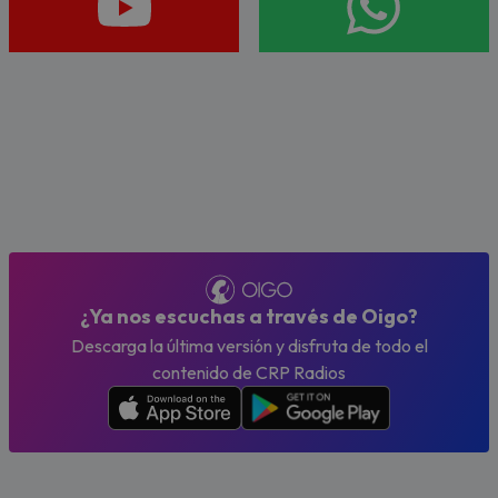
¿Ya nos escuchas a través de Oigo?
Descarga la última versión y disfruta de todo el
contenido de CRP Radios