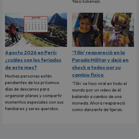
Yaco Eskenazi.
Agosto 2026 en Perú:
‘Tilín’ reapareció en la
¿cuáles son los feriados
Parada Militar y dejó en
de este mes?
shock a todos por su
cambio físico
Muchas personas están
pendientes de los próximos
‘Tilín’ se hizo viral en todo el
días de descanso para
mundo por un video de él
organizar planes y compartir
bailando a cambio de una
momentos especiales con sus
moneda. Ahora reapareció
familiares y seres queridos.
como danzante de tijeras.