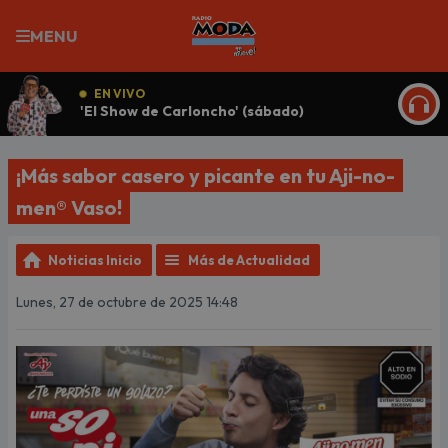
MENU
EN VIVO
'El Show de Carloncho' (sábado)
ESCU
¡Más sabor casero y picante en tu Aji-no-
men® Vaso!
Noticias Inicio
Más de Actualidad
Lunes, 27 de octubre de 2025 14:48