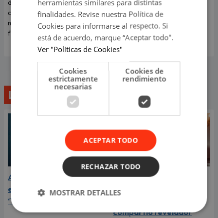
herramientas similares para distintas
días de descanso para
mundo por un video de él
organizar planes y compartir
finalidades. Revise nuestra Política de
bailando a cambio de una
momentos especiales con sus
moneda. Ahora reapareció
Cookies para informarse al respecto. Si
familiares y seres queridos.
como danzante de tijeras.
está de acuerdo, marque “Aceptar todo".
Ver "Políticas de Cookies"
Cookies
Cookies de
estrictamente
rendimiento
necesarias
Lo último
ACEPTAR TODO
RECHAZAR TODO
Aria Vega conquista con
¿Greeicy está
el lanzamiento de
embarazada de su
MOSTRAR DETALLES
‘Tototo (+4)’
segundo hijo? Mike Bahía
compartió revelador