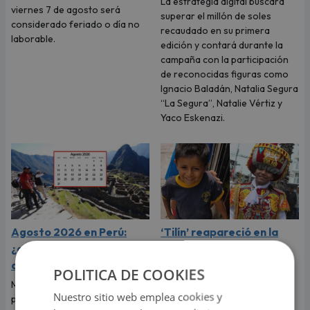
La estrategia digital buscará
viernes 7 de agosto será
superar el millón de soles
considerado feriado o día no
recaudado en su primera
laborable.
edición y contará durante la
campaña con la participación
de reconocidas figuras como
Ignacio Baladán, Natalia Segura
“La Segura”, Natalie Vértiz y
Yaco Eskenazi.
Agosto 2026 en Perú:
‘Tilín’ reapareció en la
¿cuáles son los feriados
Parada Militar y dejó en
de este mes?
shock a todos por su
POLITICA DE COOKIES
cambio físico
Muchas personas están
Nuestro sitio web emplea cookies y
pendientes de los próximos
‘Tilín’ se hizo viral en todo el