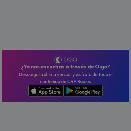
¿Ya nos escuchas a través de Oigo?
Descarga la última versión y disfruta de todo el
contenido de CRP Radios