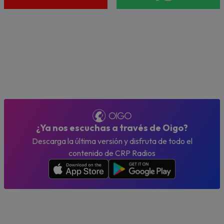
¿Ya nos escuchas a través de Oigo?
Descarga la última versión y disfruta de todo el
contenido de CRP Radios