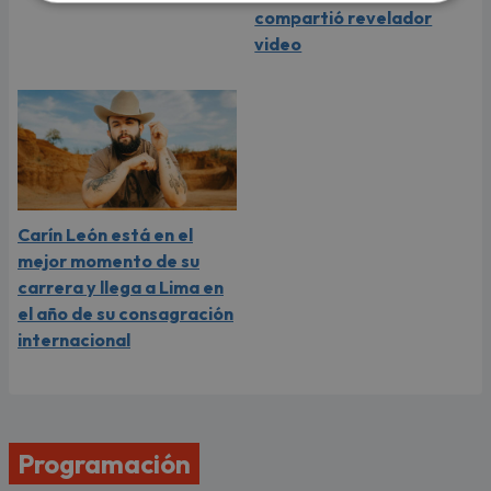
compartió revelador
video
Carín León está en el
mejor momento de su
carrera y llega a Lima en
el año de su consagración
internacional
Programación