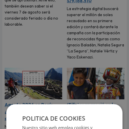
S/9,168,510
también desean saber si el
La estrategia digital buscará
viernes 7 de agosto será
superar el millón de soles
considerado feriado o día no
recaudado en su primera
laborable.
edición y contará durante la
campaña con la participación
de reconocidas figuras como
Ignacio Baladán, Natalia Segura
“La Segura”, Natalie Vértiz y
Yaco Eskenazi.
Agosto 2026 en Perú:
‘Tilín’ reapareció en la
¿cuáles son los feriados
Parada Militar y dejó en
POLITICA DE COOKIES
de este mes?
shock a todos por su
cambio físico
Muchas personas están
Nuestro sitio web emplea cookies y