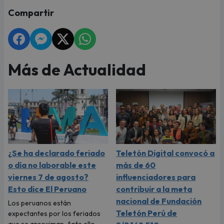
Compartir
Más de Actualidad
¿Se ha declarado feriado
Teletón Digital convocó a
o día no laborable este
más de 60
viernes 7 de agosto?
influenciadores para
Esto dice El Peruano
contribuir a la meta
nacional de Fundación
Los peruanos están
Teletón Perú de
expectantes por los feriados
que se aproximan. Ante ello,