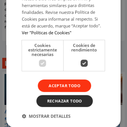
pendientes de los próximos
‘Tilín’ se hizo viral en todo el
herramientas similares para distintas
días de descanso para
mundo por un video de él
finalidades. Revise nuestra Política de
organizar planes y compartir
bailando a cambio de una
Cookies para informarse al respecto. Si
momentos especiales con sus
moneda. Ahora reapareció
está de acuerdo, marque “Aceptar todo".
familiares y seres queridos.
como danzante de tijeras.
Ver "Políticas de Cookies"
Cookies
Cookies de
estrictamente
rendimiento
necesarias
Lo último
ACEPTAR TODO
RECHAZAR TODO
Aria Vega conquista con
¿Greeicy está
MOSTRAR DETALLES
el lanzamiento de
embarazada de su
‘Tototo (+4)’
segundo hijo? Mike Bahía