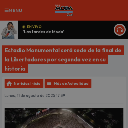
MENU
EN VIVO
'Las tardes de Moda'
ESCU
Estadio Monumental será sede de la final de
la Libertadores por segunda vez en su
historia
Noticias Inicio
Más de Actualidad
Lunes, 11 de agosto de 2025 17:39