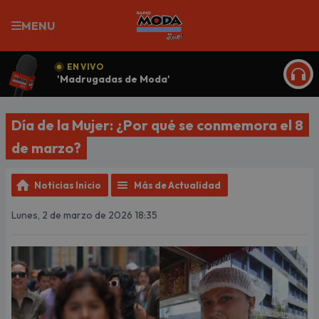
MENU
EN VIVO
'Madrugadas de Moda'
ESCU
Día de la Mujer: ¿Por qué se conmemora el 8
de marzo?
Noticias Inicio
Más de Actualidad
Lunes, 2 de marzo de 2026 18:35