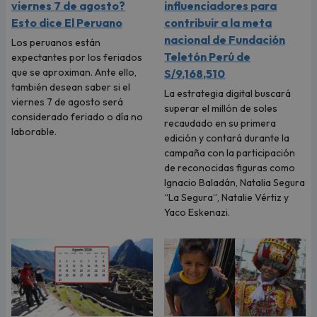
viernes 7 de agosto?
influenciadores para
Esto dice El Peruano
contribuir a la meta
nacional de Fundación
Los peruanos están
Teletón Perú de
expectantes por los feriados
que se aproximan. Ante ello,
S/9,168,510
también desean saber si el
La estrategia digital buscará
viernes 7 de agosto será
superar el millón de soles
considerado feriado o día no
recaudado en su primera
laborable.
edición y contará durante la
campaña con la participación
de reconocidas figuras como
Ignacio Baladán, Natalia Segura
“La Segura”, Natalie Vértiz y
Yaco Eskenazi.