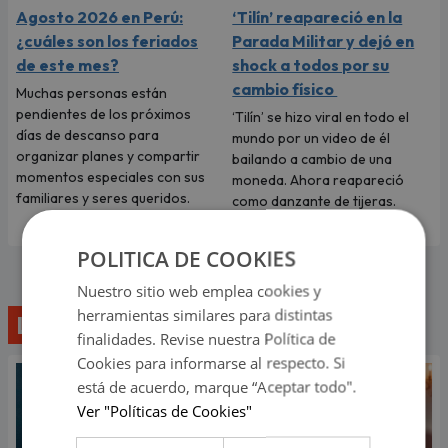
Agosto 2026 en Perú:
‘Tilín’ reapareció en la
¿cuáles son los feriados
Parada Militar y dejó en
de este mes?
shock a todos por su
cambio físico
Muchas personas están
pendientes de los próximos
‘Tilín’ se hizo viral en todo el
días de descanso para
mundo por un video de él
organizar planes y compartir
bailando a cambio de una
momentos especiales con sus
moneda. Ahora reapareció
familiares y seres queridos.
como danzante de tijeras.
POLITICA DE COOKIES
Nuestro sitio web emplea cookies y
herramientas similares para distintas
Lo último
finalidades. Revise nuestra Política de
Cookies para informarse al respecto. Si
está de acuerdo, marque “Aceptar todo".
Ver "Políticas de Cookies"