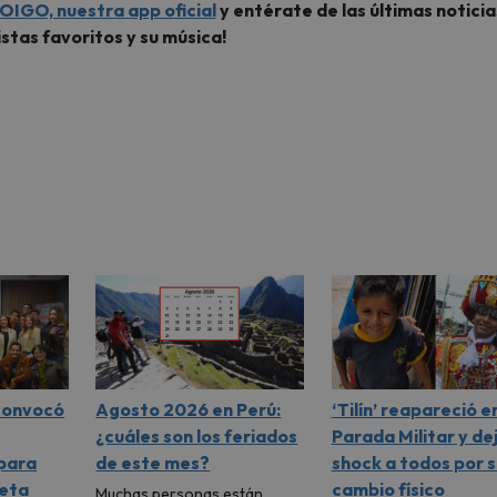
OIGO, nuestra app oficial
y entérate de las últimas noticia
istas favoritos y su música!
 convocó
Agosto 2026 en Perú:
‘Tilín’ reapareció en
¿cuáles son los feriados
Parada Militar y de
 para
de este mes?
shock a todos por s
meta
cambio físico
Muchas personas están