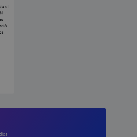
do el
él
na
eció
as.
dios