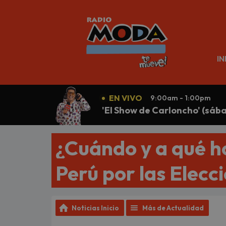
N
IN
EN VIVO
9:00am - 1:00pm
'El Show de Carloncho' (sáb
¿Cuándo y a qué h
Perú por las Elecc
Noticias Inicio
Más de Actualidad