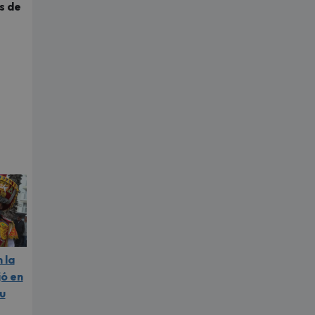
s de
 la
jó en
u