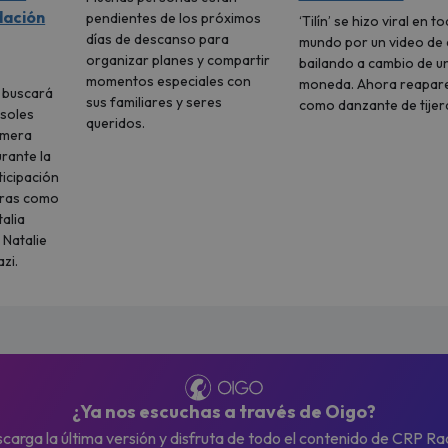
dación
pendientes de los próximos
‘Tilín’ se hizo viral en to
días de descanso para
mundo por un video de 
organizar planes y compartir
bailando a cambio de u
momentos especiales con
moneda. Ahora reapar
l buscará
sus familiares y seres
como danzante de tijer
 soles
queridos.
imera
urante la
icipación
uras como
talia
 Natalie
zi.
¿Ya nos escuchas a través de Oigo?
carga la última versión y disfruta de todo el contenido de CRP Ra