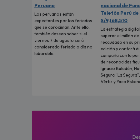
Peruano
nacional de Fun
Teletón Perú de
Los peruanos están
S/9,168,510
expectantes por los feriados
que se aproximan. Ante ello,
La estrategia digita
también desean saber si el
superar el millón de
viernes 7 de agosto será
recaudado en su pr
considerado feriado o día no
edición y contará d
laborable.
campaña con la part
de reconocidas fig
Ignacio Baladán, Na
Segura “La Segura”,
Vértiz y Yaco Eskena
Des