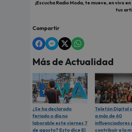
¡Escucha Radio Moda, te mueve, en vivo en
tus art
Compartir
Más de Actualidad
¿Se ha declarado
Teletón Digital
feriado o día no
a más de 60
laborable este viernes 7
influenciadores
de agosto? Esto dice El
contribuir a la 