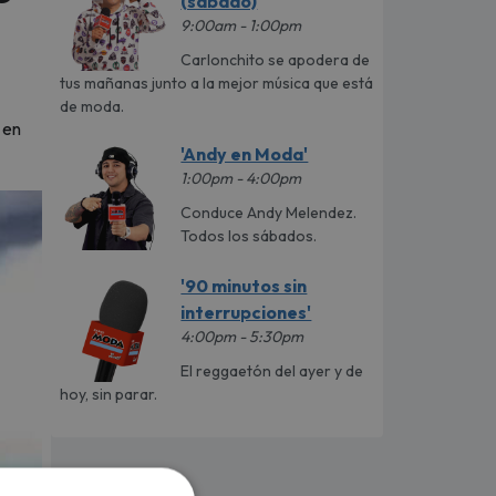
(sábado)
9:00am - 1:00pm
Carlonchito se apodera de
tus mañanas junto a la mejor música que está
de moda.
 en
'Andy en Moda'
1:00pm - 4:00pm
Conduce Andy Melendez.
Todos los sábados.
'90 minutos sin
interrupciones'
4:00pm - 5:30pm
El reggaetón del ayer y de
hoy, sin parar.