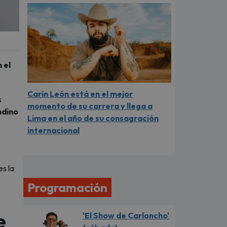
 el
Carín León está en el mejor
s
momento de su carrera y llega a
ndino
Lima en el año de su consagración
internacional
s la
Programación
e
'El Show de Carloncho'