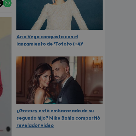
Aria Vega conquista con el
lanzamiento de ‘Tototo (+4)’
¿Greeicy está embarazada de su
segundo hijo? Mike Bahía compartió
revelador video