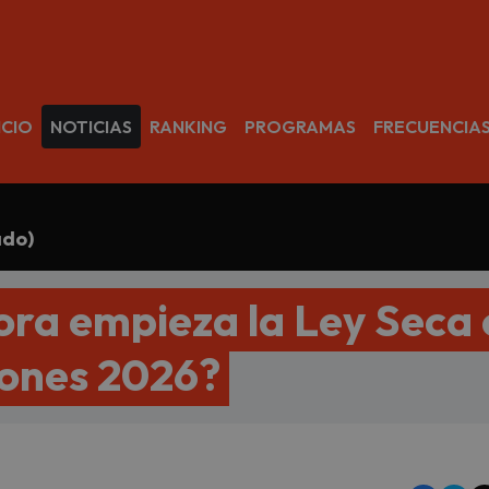
avegación
ICIO
NOTICIAS
RANKING
PROGRAMAS
FRECUENCIA
ado)
ora empieza la Ley Seca 
iones 2026?