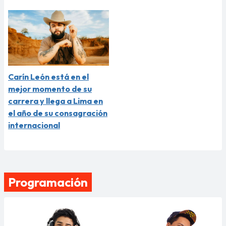
Carín León está en el
mejor momento de su
carrera y llega a Lima en
el año de su consagración
internacional
Programación