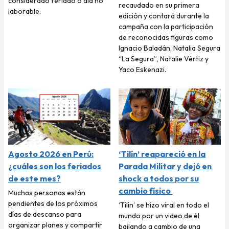
considerado feriado o día no
recaudado en su primera
laborable.
edición y contará durante la
campaña con la participación
de reconocidas figuras como
Ignacio Baladán, Natalia Segura
“La Segura”, Natalie Vértiz y
Yaco Eskenazi.
Agosto 2026 en Perú:
‘Tilín’ reapareció en la
¿cuáles son los feriados
Parada Militar y dejó en
de este mes?
shock a todos por su
cambio físico
Muchas personas están
pendientes de los próximos
‘Tilín’ se hizo viral en todo el
días de descanso para
mundo por un video de él
organizar planes y compartir
bailando a cambio de una