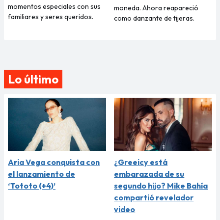
momentos especiales con sus
moneda. Ahora reapareció
familiares y seres queridos.
como danzante de tijeras.
Lo último
Aria Vega conquista con
¿Greeicy está
el lanzamiento de
embarazada de su
‘Tototo (+4)’
segundo hijo? Mike Bahía
compartió revelador
video