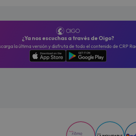
¿Ya nos escuchas a través de Oigo?
carga la última versión y disfruta de todo el contenido de CRP Ra