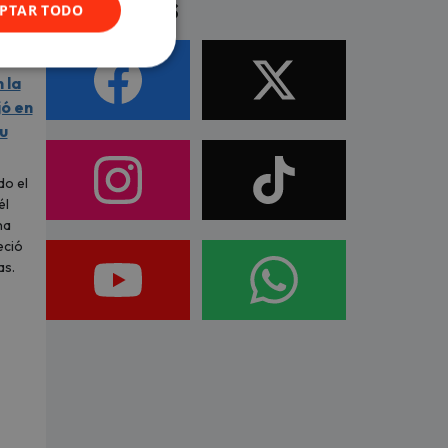
Síguenos
PTAR TODO
 la
jó en
u
do el
él
na
eció
as.