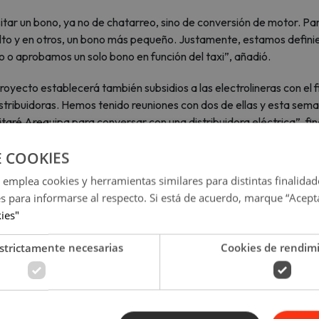
ar un bono, ya no de chatarreo, sino de conversión de motor. Pa
lto y en otros, un bono más pequeño. Justamente, estamos defin
 o aprobamos un solo bono en función del taxi”, añadió.
oyecto establecerá también subsidios a las electrolineras con el f
stribuidoras. Hemos tenido reuniones con dos de ellas y esta sem
aré Arequipa para conversar con una distribuidora eléctrica”, fina
E COOKIES
 emplea cookies y herramientas similares para distintas finalidad
es para informarse al respecto. Si está de acuerdo, marque “Acept
kies"
strictamente necesarias
Cookies de rendim