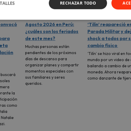
TALLES
RECHAZAR TODO
ACE
 convocó
Agosto 2026 en Perú:
‘Tilín’ reapareció en
¿cuáles son los feriados
Parada Militar y de
 para
de este mes?
shock a todos por s
meta
cambio físico
Muchas personas están
dación
pendientes de los próximos
‘Tilín’ se hizo viral en to
días de descanso para
mundo por un video de 
organizar planes y compartir
bailando a cambio de u
momentos especiales con
moneda. Ahora reapar
l buscará
sus familiares y seres
como danzante de tijer
 soles
queridos.
imera
urante la
icipación
uras como
talia
 Natalie
zi.