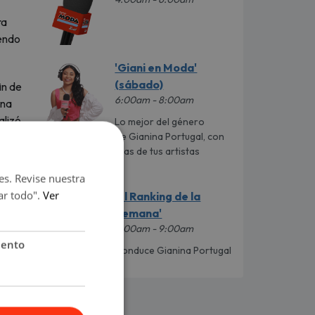
ra
iendo
'Giani en Moda'
(sábado)
in de
6:00am - 8:00am
ana
lizó.
Lo mejor del género
urbano al mando de Gianina Portugal, con
los datos más caletas de tus artistas
favoritos.
es. Revise nuestra
ar todo".
Ver
'El Ranking de la
Semana'
8:00am - 9:00am
iento
Conduce Gianina Portugal