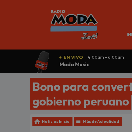
N
IN
EN VIVO
4:00am - 6:00am
Moda Music
Bono para converti
gobierno peruano
Noticias Inicio
Más de Actualidad