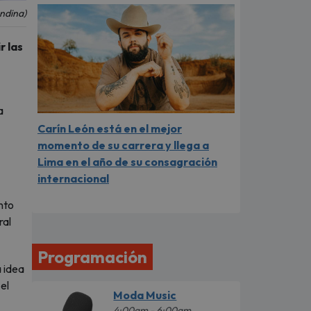
Andina)
r las
a
Carín León está en el mejor
momento de su carrera y llega a
Lima en el año de su consagración
internacional
nto
ral
Programación
a idea
el
Moda Music
4:00am - 6:00am