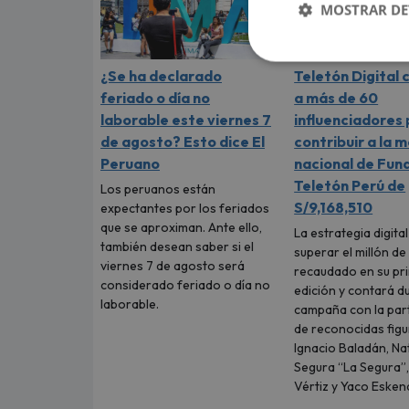
MOSTRAR DE
¿Se ha declarado
Teletón Digital
feriado o día no
a más de 60
laborable este viernes 7
influenciadores
de agosto? Esto dice El
contribuir a la 
Peruano
nacional de Fun
Teletón Perú de
Los peruanos están
S/9,168,510
expectantes por los feriados
que se aproximan. Ante ello,
La estrategia digita
también desean saber si el
superar el millón de
viernes 7 de agosto será
recaudado en su pr
considerado feriado o día no
edición y contará d
laborable.
campaña con la part
de reconocidas fig
Ignacio Baladán, Na
Segura “La Segura”,
Vértiz y Yaco Eskena