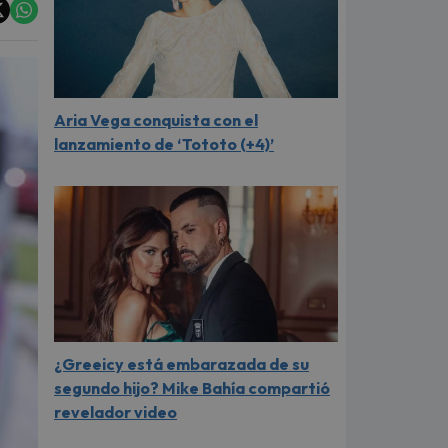
Aria Vega conquista con el
lanzamiento de ‘Tototo (+4)’
¿Greeicy está embarazada de su
segundo hijo? Mike Bahía compartió
revelador video