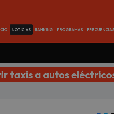
avegación
ICIO
NOTICIAS
RANKING
PROGRAMAS
FRECUENCIA
r taxis a autos eléctrico