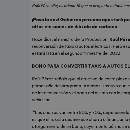
Raúl Pérez Reyes adelantó que el proyecto establecerá 
¡Pasa la voz! Gobierno peruano apostará por
altas emisiones de dióxido de carbono
Hace días, el ministro de la Producción,
Raúl Pér
reconversión de taxis a autos eléctricos. Pero es
estará lista en el segundo trimestre del 2023.
BONO PARA CONVERTIR TAXIS A AUTOS E
Raúl Pérez señaló que el objetivo de corto plazo 
primer año del programa. Además, sostuvo que el
de la reconversión y el pago del mismo con la car
vehicular.
“Los ahorros van entre 50% y 70%, dependiendo de
es que el taxista destine ese ahorro a financiar l
otorgamiento de un bono, cuyo monto aún no se 