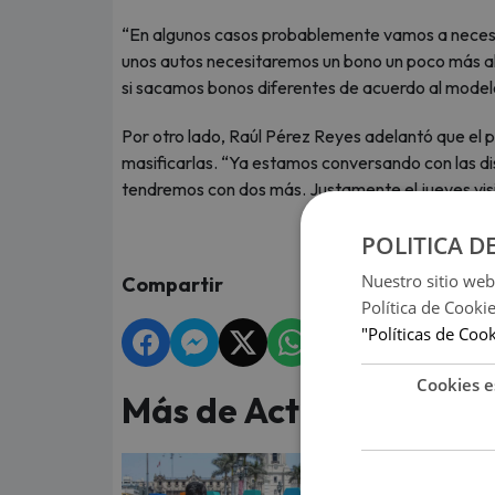
“En algunos casos probablemente vamos a necesit
unos autos necesitaremos un bono un poco más a
si sacamos bonos diferentes de acuerdo al modelo
Por otro lado, Raúl Pérez Reyes adelantó que el pr
masificarlas. “Ya estamos conversando con las di
tendremos con dos más. Justamente el jueves visit
POLITICA D
Nuestro sitio web
Compartir
Política de Cooki
"Políticas de Coo
Cookies e
Más de Actualidad