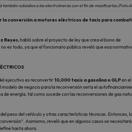
también subsidios a las electrolineras con el fin de masificarlas.(Foto:
 la conversión a motores eléctricos de taxis para combati
ez Reyes,
habló sobre el proyecto de ley que crea el bono de
o no es todo, ya que el funcionario público reveló que esa normativ
LÉCTRICOS
del ejecutivo es reconvertir
10,000 taxis a gasolina o GLP
en el
 modelo de negocio para la reconversión sería el autofinanciamie
ga de energía, tal como sucede con las reconversiones de gas natu
l peso del vehículo y otras características técnicas. Entonces, l
a conversión”. Asimismo, reveló que en algunos casos se necesitará 
define hasta ahora.